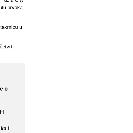
 Tuzlu City
ulu prvaka
utakmicu u
etvrti
e o
iH
ka i