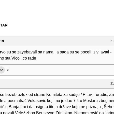
TARI
019
21
vo su se zayebavali sa nama , a sada su se poceli izivljavati -
no sta Vico i co rade
0
21
še bezobrazluk od strane Komiteta za sudije / Pilav, Turudić, Zril
nale a posmatrač Vukasović koji mu je dao 7,4 u Mostaru zbog n
ić u Banja Luci da osigura titulu države koju ne priznaju , Šeho
a povali Velež zbog Beusevog Zrinjskog, Njegomirović da "prip