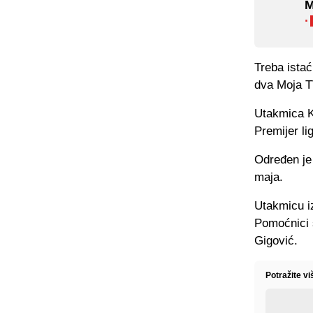
M
·
Treba istać
dva Moja T
Utakmica Kr
Premijer li
Određen je 
maja.
Utakmicu iz
Pomoćnici s
Gigović.
Potražite v