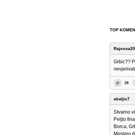
TOP KOMEN
Rajvosa2
Grbic?? Pr
nevjerivat
28
abaljic7
Stvarno vi
Peljto fi
Borca, Grb
Mostaru d