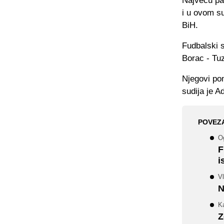
Najveću paž
i u ovom su
BiH.
Fudbalski 
Borac - Tuz
Njegovi po
sudija je A
POVEZ
O
F
i
Vl
N
Ka
Z