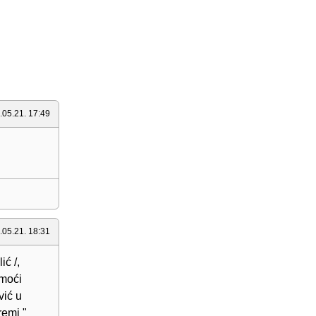
.05.21. 17:49
.05.21. 18:31
ić /,
emoći
vić u
remi "