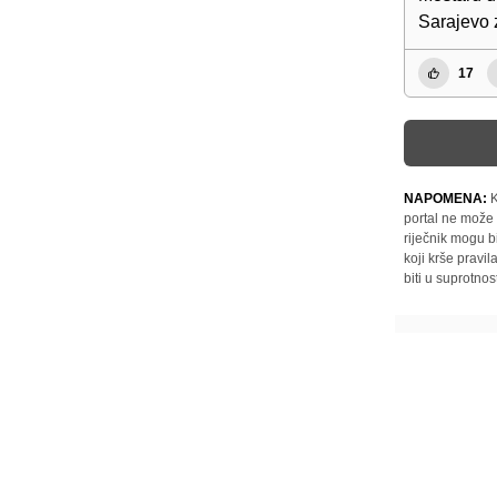
Sarajevo z
17
NAPOMENA:
K
portal ne može 
riječnik mogu b
koji krše pravi
biti u suprotnos