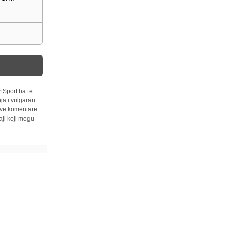
tSport.ba te
ja i vulgaran
 sve komentare
ji koji mogu