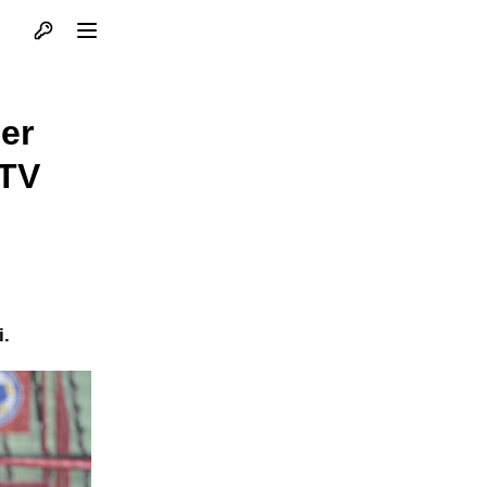
Otvori profil
Otvori meni
er
 TV
i.