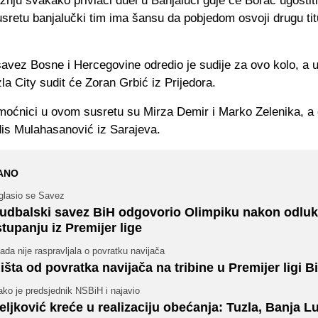
nju svakako privlači duel u Banjaluci gdje će Borac ugostiti
sretu banjalučki tim ima šansu da pobjedom osvoji drugu tit
savez Bosne i Hercegovine odredio je sudije za ovo kolo, a 
la City sudit će Zoran Grbić iz Prijedora.
moćnici u ovom susretu su Mirza Demir i Marko Zelenika, a č
dis Mulahasanović iz Sarajeva.
ANO
glasio se Savez
udbalski savez BiH odgovorio Olimpiku nakon odluk
stupanju iz Premijer lige
ada nije raspravljala o povratku navijača
išta od povratka navijača na tribine u Premijer ligi B
ko je predsjednik NSBiH i najavio
eljković kreće u realizaciju obećanja: Tuzla, Banja Lu