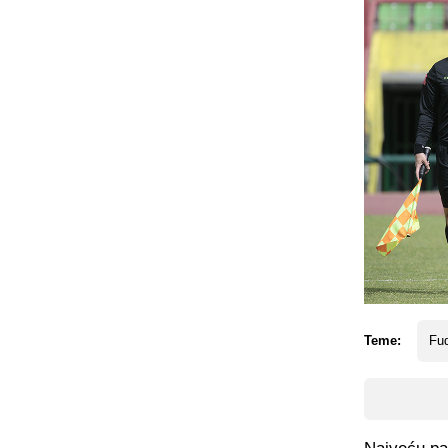
Teme:
Fud