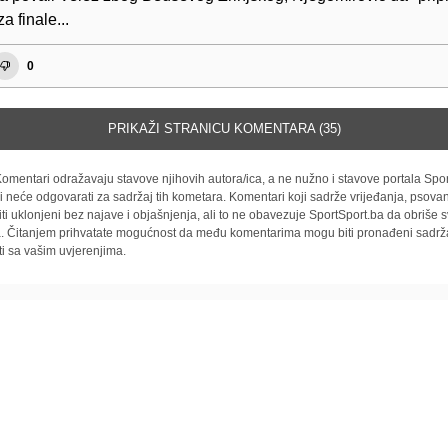
a finale...
0
PRIKAŽI STRANICU KOMENTARA (35)
omentari odražavaju stavove njihovih autora/ica, a ne nužno i stavove portala Spor
i neće odgovarati za sadržaj tih kometara. Komentari koji sadrže vrijeđanja, psovan
iti uklonjeni bez najave i objašnjenja, ali to ne obavezuje SportSport.ba da obriše
la. Čitanjem prihvatate mogućnost da među komentarima mogu biti pronađeni sadrža
ti sa vašim uvjerenjima.