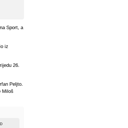
ena Sport, a
o iz
rijedu 26.
fan Peljto.
e Miloš
ED