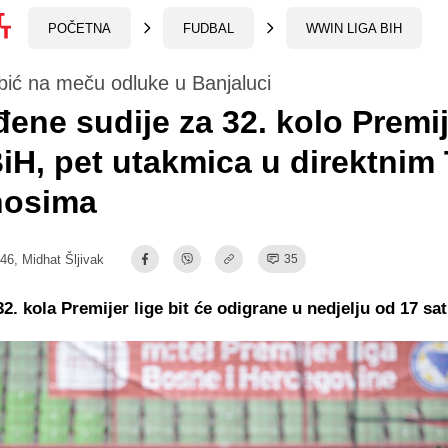
POČETNA
FUDBAL
WWIN LIGA BIH
bić na meču odluke u Banjaluci
ene sudije za 32. kolo Premij
BiH, pet utakmica u direktnim
nosima
:46,
Midhat Šljivak
35
2. kola Premijer lige bit će odigrane u nedjelju od 17 sat