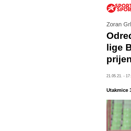
Zoran Gr
Određ
lige 
prije
21.05.21. - 17
Utakmice 3