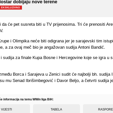
ostar dobijaju nove terene
EKSKLUZIVNO
i da će pet susreta biti u TV prijenosima. Tri će prenositi Ar
V.
upe i Olimpika neće biti odigrana jer je sarajevski tim istupi
ge, a za ovaj meč bio je angažovan sudija Antoni Bandić.
i sudija za finale Kupa Bosne i Hercegovine koje se igra u s
među Borca i Sarajeva u Zenici sudit će najbolji bh. sudija Ir
u mu Senad Ibrišimbegović i Davor Beljo, a četvrti sudija j
iše informacija na temu WWin liga BiH:
VIJESTI
TABELA
RASPOR