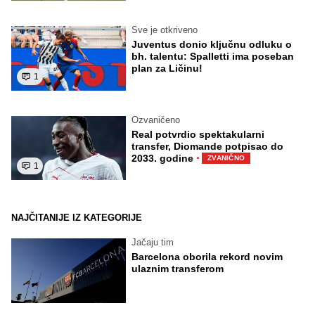
Sve je otkriveno
Juventus donio ključnu odluku o
bh. talentu: Spalletti ima poseban
plan za Ličinu!
1
Ozvaničeno
Real potvrdio spektakularni
transfer, Diomande potpisao do
·
2033. godine
ZVANIČNO
1
NAJČITANIJE IZ KATEGORIJE
Jačaju tim
Barcelona oborila rekord novim
ulaznim transferom