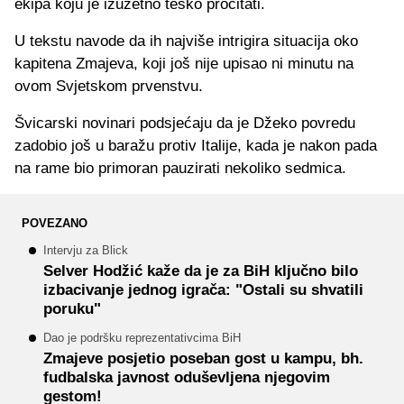
ekipa koju je izuzetno teško pročitati.
U tekstu navode da ih najviše intrigira situacija oko
kapitena Zmajeva, koji još nije upisao ni minutu na
ovom Svjetskom prvenstvu.
Švicarski novinari podsjećaju da je Džeko povredu
zadobio još u baražu protiv Italije, kada je nakon pada
na rame bio primoran pauzirati nekoliko sedmica.
POVEZANO
Intervju za Blick
Selver Hodžić kaže da je za BiH ključno bilo
izbacivanje jednog igrača: "Ostali su shvatili
poruku"
Dao je podršku reprezentativcima BiH
Zmajeve posjetio poseban gost u kampu, bh.
fudbalska javnost oduševljena njegovim
gestom!