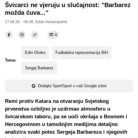
Švicarci ne vjeruju u slučajnost: "Barbarez
možda čuva..."
17.06.26. - 06:38,
Edah Hasanspahić
4
Edin Džeko
Fudbalska reprezentacija BiH
Teme:
Sergej Barbarez
Dodajte SportSport u vaš Google izbor
Remi protiv Katara na otvaranju Svjetskog
prvenstva ozbiljno je uzdrmao atmosferu u
švicarskom taboru, pa se uoči okršaja s Bosnom i
Hercegovinom u tamošnjim medijima detaljno
analizira svaki potez Sergeja Barbareza i njegovih