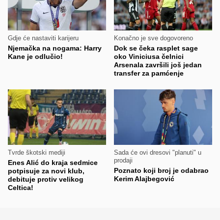
Gdje će nastaviti karijeru
Konačno je sve dogovoreno
Njemačka na nogama: Harry
Dok se čeka rasplet sage
Kane je odlučio!
oko Viniciusa čelnici
Arsenala završili još jedan
transfer za pamćenje
Tvrde škotski mediji
Sada će ovi dresovi "planuti" u
prodaji
Enes Alić do kraja sedmice
Poznato koji broj je odabrao
potpisuje za novi klub,
Kerim Alajbegović
debituje protiv velikog
Celtica!