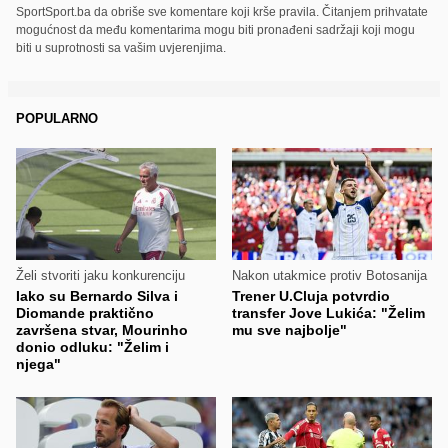
SportSport.ba da obriše sve komentare koji krše pravila. Čitanjem prihvatate
mogućnost da među komentarima mogu biti pronađeni sadržaji koji mogu
biti u suprotnosti sa vašim uvjerenjima.
POPULARNO
Želi stvoriti jaku konkurenciju
Nakon utakmice protiv Botosanija
Iako su Bernardo Silva i
Trener U.Cluja potvrdio
Diomande praktično
transfer Jove Lukića: "Želim
završena stvar, Mourinho
mu sve najbolje"
donio odluku: "Želim i
njega"