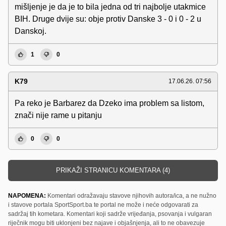
mišljenje je da je to bila jedna od tri najbolje utakmice
BIH. Druge dvije su: obje protiv Danske 3 - 0 i 0 - 2 u
Danskoj.
1
0
K79
17.06.26. 07:56
Pa reko je Barbarez da Dzeko ima problem sa listom,
znači nije rame u pitanju
0
0
PRIKAŽI STRANICU KOMENTARA (4)
NAPOMENA:
Komentari odražavaju stavove njihovih autora/ica, a ne nužno
i stavove portala SportSport.ba te portal ne može i neće odgovarati za
sadržaj tih kometara. Komentari koji sadrže vrijeđanja, psovanja i vulgaran
riječnik mogu biti uklonjeni bez najave i objašnjenja, ali to ne obavezuje