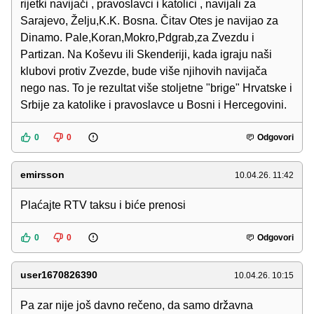
rijetki navijači , pravoslavci i katolici , navijali za
Sarajevo, Želju,K.K. Bosna. Čitav Otes je navijao za
Dinamo. Pale,Koran,Mokro,Pdgrab,za Zvezdu i
Partizan. Na Koševu ili Skenderiji, kada igraju naši
klubovi protiv Zvezde, bude više njihovih navijača
nego nas. To je rezultat više stoljetne "brige" Hrvatske i
Srbije za katolike i pravoslavce u Bosni i Hercegovini.
0
0
Odgovori
emirsson
10.04.26. 11:42
Plaćajte RTV taksu i biće prenosi
0
0
Odgovori
user1670826390
10.04.26. 10:15
Pa zar nije još davno rečeno, da samo državna