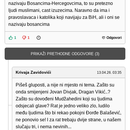
nazivaju Bosancima-Hercegovcima, to su pretezno
ljudi muslimani, cast izuzecima. Naravno da ima i
pravoslavaca i katolika koji navijaju za BiH, ali i oni se
nazivaju bosancima
1
1
Odgovori
PRIKAŽI PRETHODNE ODGOVORE (3)
Krivaja Zavidovići
13.04.26. 03:35
Pišeš gluposti, a nije ni mjesto ni tema. Zašto su
onda smijenjeni Jovan Divjak, Dragan Vikić..?
Zašto su dovođeni Mudžahedini koji su ljudima
odsjecali glave? Rat je jedno veliko zlo, ludilo
među ljudima što bi rekao pokojni Đorđe Balašević,
ne ponovio se! I za rat trebaju dvije strane, u našem
slučaju tri, i nema nevinih...