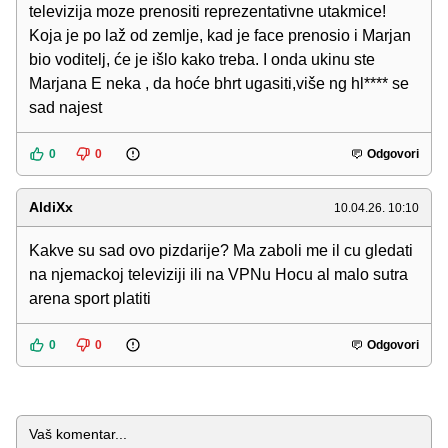
televizija moze prenositi reprezentativne utakmice!
Koja je po laž od zemlje, kad je face prenosio i Marjan
bio voditelj, će je išlo kako treba. I onda ukinu ste
Marjana E neka , da hoće bhrt ugasiti,više ng hl**** se
sad najest
0
0
Odgovori
AldiXx
10.04.26. 10:10
Kakve su sad ovo pizdarije? Ma zaboli me il cu gledati
na njemackoj televiziji ili na VPNu Hocu al malo sutra
arena sport platiti
0
0
Odgovori
Komentar