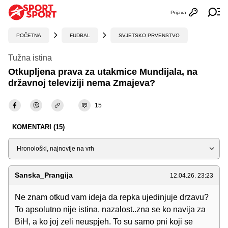
Prijava
Otvori profi
Ot
POČETNA
FUDBAL
SVJETSKO PRVENSTVO
Tužna istina
Otkupljena prava za utakmice Mundijala, na
državnoj televiziji nema Zmajeva?
15
KOMENTARI (15)
Sortiraj
Sanska_Prangija
12.04.26. 23:23
Ne znam otkud vam ideja da repka ujedinjuje drzavu?
To apsolutno nije istina, nazalost..zna se ko navija za
BiH, a ko joj zeli neuspjeh. To su samo pni koji se