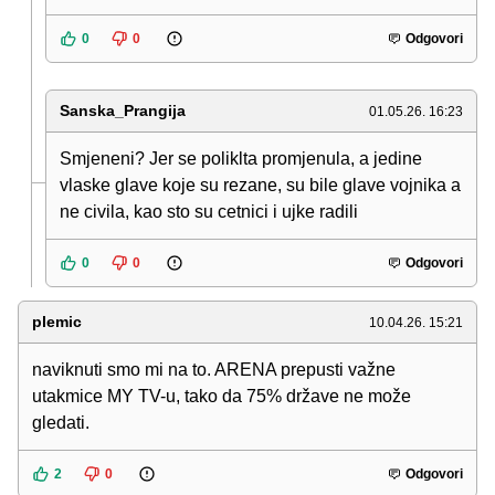
0
0
Odgovori
Sanska_Prangija
01.05.26. 16:23
Smjeneni? Jer se poliklta promjenula, a jedine
vlaske glave koje su rezane, su bile glave vojnika a
ne civila, kao sto su cetnici i ujke radili
0
0
Odgovori
plemic
10.04.26. 15:21
naviknuti smo mi na to. ARENA prepusti važne
utakmice MY TV-u, tako da 75% države ne može
gledati.
2
0
Odgovori