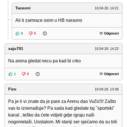
Taceoni
10.04.26. 14:21
Ali ti zamrace osim u HB naravno
0
0
Odgovori
saju701
10.04.26. 14:22
Na arena gledat necu pa kad bi crko
1
0
Odgovori
Fizo
10.04.26. 13:36
Pa je li vi znate da je pare za Arenu dao Vučić!!! Zašto
vas to iznenađuje? Pa sada kad gledate taj "sportski"
kanal , teško da ćete vidjeti gdje igraju naši
nogometaši. Uostalom. Mi stariji ser sjećamo da su bili