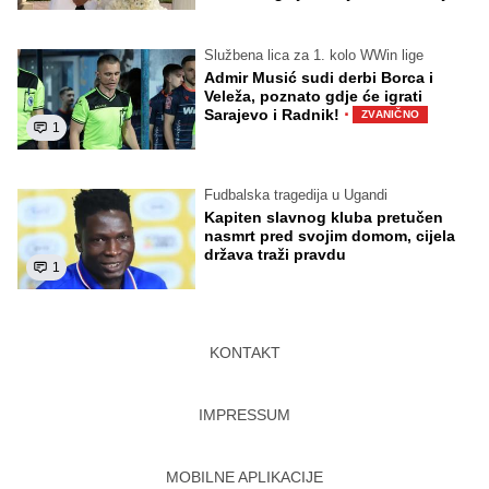
Službena lica za 1. kolo WWin lige
Admir Musić sudi derbi Borca i
Veleža, poznato gdje će igrati
·
Sarajevo i Radnik!
ZVANIČNO
1
Fudbalska tragedija u Ugandi
Kapiten slavnog kluba pretučen
nasmrt pred svojim domom, cijela
država traži pravdu
1
KONTAKT
IMPRESSUM
MOBILNE APLIKACIJE