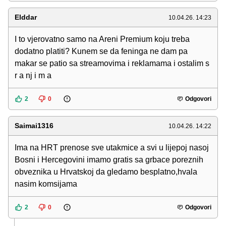
Elddar
10.04.26. 14:23
I to vjerovatno samo na Areni Premium koju treba
dodatno platiti? Kunem se da feninga ne dam pa
makar se patio sa streamovima i reklamama i ostalim s
r a nj i m a
2
0
Odgovori
Saimai1316
10.04.26. 14:22
Ima na HRT prenose sve utakmice a svi u lijepoj nasoj
Bosni i Hercegovini imamo gratis sa grbace poreznih
obveznika u Hrvatskoj da gledamo besplatno,hvala
nasim komsijama
2
0
Odgovori