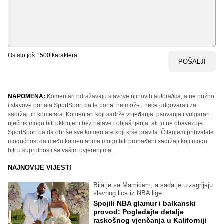
Ostalo još
1500
karaktera
POŠALJI
NAPOMENA:
Komentari odražavaju stavove njihovih autora/ica, a ne nužno
i stavove portala SportSport.ba te portal ne može i neće odgovarati za
sadržaj tih kometara. Komentari koji sadrže vrijeđanja, psovanja i vulgaran
riječnik mogu biti uklonjeni bez najave i objašnjenja, ali to ne obavezuje
SportSport.ba da obriše sve komentare koji krše pravila. Čitanjem prihvatate
mogućnost da među komentarima mogu biti pronađeni sadržaji koji mogu
biti u suprotnosti sa vašim uvjerenjima.
NAJNOVIJE VIJESTI
Bila je sa Mamićem, a sada je u zagrljaju
slavnog lica iz NBA lige
Spojili NBA glamur i balkanski
provod: Pogledajte detalje
raskošnog vjenčanja u Kaliforniji