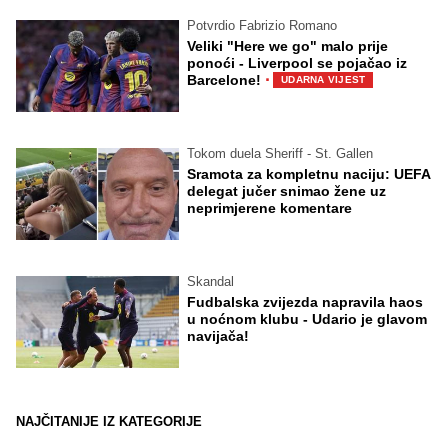
Potvrdio Fabrizio Romano
Veliki "Here we go" malo prije
ponoći - Liverpool se pojačao iz
·
Barcelone!
UDARNA VIJEST
Tokom duela Sheriff - St. Gallen
Sramota za kompletnu naciju: UEFA
delegat jučer snimao žene uz
neprimjerene komentare
Skandal
Fudbalska zvijezda napravila haos
u noćnom klubu - Udario je glavom
navijača!
NAJČITANIJE IZ KATEGORIJE