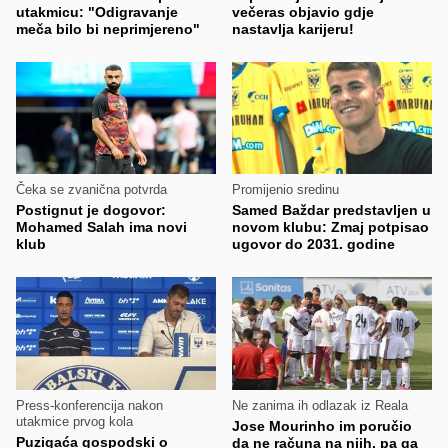
utakmicu: "Odigravanje
večeras objavio gdje
meča bilo bi neprimjereno"
nastavlja karijeru!
Čeka se zvanična potvrda
Promijenio sredinu
Postignut je dogovor:
Samed Baždar predstavljen u
Mohamed Salah ima novi
novom klubu: Zmaj potpisao
klub
ugovor do 2031. godine
Press-konferencija nakon
Ne zanima ih odlazak iz Reala
utakmice prvog kola
Jose Mourinho im poručio
Puzigaća gospodski o
da ne računa na njih, pa ga