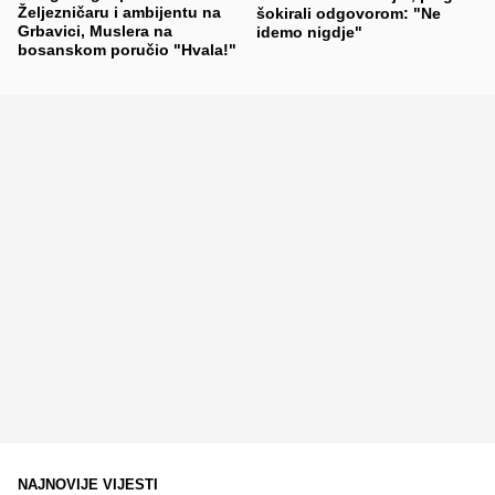
Željezničaru i ambijentu na
šokirali odgovorom: "Ne
Grbavici, Muslera na
idemo nigdje"
bosanskom poručio "Hvala!"
NAJNOVIJE VIJESTI