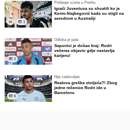
Prelijepe scene u Perthu
Igrači Juventusa su shvatili ko je
Kerim Alajbegović kada su stigli na
aerodrom u Australiji
1
Odluka je pala
Sapunici je došao kraj: Rodri
večeras objavio gdje nastavlja
karijeru!
2
Nije zadovoljan
Realova greška stoljeća?! Zbog
jedne rečenice Rodri ide u
Barcelonu
6