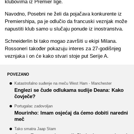
klubovima iz Premier lige.
Navodno, Posebni ne želi da pojačava konkurente iz
Premiershipa, pa je odlučio da francuski veznjak može
napustiti klub samo u slučaju ponude iz inostranstva.
Schneiderlin bi tako mogao završiti u ekipi Milana.
Rossoneri također pokazuju interes za 27-godišnjeg
veznjaka i on će kako stvari stoje put Serije A.
POVEZANO
Katastrofalno suđenje na meču West Ham - Manchester
Englezi se čude odlukama sudije Deana: Kako
čovječe?
Portugalac zadovoljan
Mourinho: Imam osjećaj da ćemo dobiti naredni
meč
Tako smatra Jaap Stam