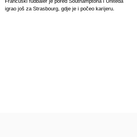
Francuski fudbaler je pored Southamptona i Uniteda
igrao još za Strasbourg, gdje je i počeo karijeru.