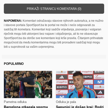
PRIKAŽI STRANICU KOMENTARA (0)
NAPOMENA:
Komentari odražavaju stavove njihovih autora/ica, a ne nužno
i stavove portala SportSport.ba te portal ne može i neće odgovarati za
sadržaj tih kometara. Komentari koji sadrže vrijeđanja, psovanja i vulgaran
riječnik mogu biti uklonjeni bez najave i objašnjenja, ali to ne obavezuje
SportSport.ba da obriše sve komentare koji krše pravila. Čitanjem prihvatate
mogućnost da među komentarima mogu biti pronađeni sadržaji koji mogu
biti u suprotnosti sa vašim uvjerenjima.
POPULARNO
Pametna odluka
Odluka je pala
Barcelona otkazala spornu
Sapunici je došao kraj: Rodri