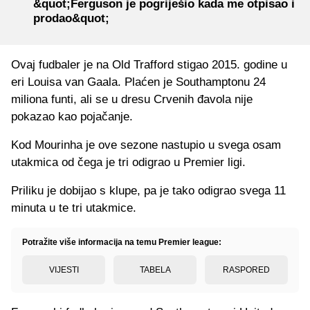
&quot;Ferguson je pogriješio kada me otpisao i
prodao&quot;
Ovaj fudbaler je na Old Trafford stigao 2015. godine u
eri Louisa van Gaala. Plaćen je Southamptonu 24
miliona funti, ali se u dresu Crvenih đavola nije
pokazao kao pojačanje.
Kod Mourinha je ove sezone nastupio u svega osam
utakmica od čega je tri odigrao u Premier ligi.
Priliku je dobijao s klupe, pa je tako odigrao svega 11
minuta u te tri utakmice.
Potražite više informacija na temu Premier league:
VIJESTI
TABELA
RASPORED