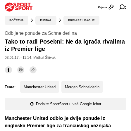
Prijava
Otvori profi
Ot
POČETNA
FUDBAL
PREMIER LEAGUE
Odbijene ponude za Schneiderlina
Tako to radi Posebni: Ne da igrača rivalima
iz Premier lige
03.01.17. - 11:14,
Midhat Šljivak
Teme:
Manchester United
Morgan Schneiderlin
Dodajte SportSport u vaš Google izbor
Manchester United odbio je dvije ponude iz
engleske Premier lige za francuskog veznjaka