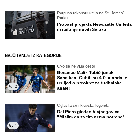
Potpuna rekonstrukcija na St. James'
Parku
Propast projekta Newcastle Uniteda
ili rađanje novih Svraka
NAJČITANIJE IZ KATEGORIJE
Ovo se ne viđa često
Bosanac Malik Tubić junak
Schalkea: Gubili su 4:0, a onda je
uslijedio preokret za fudbalske
2
anale!
Oglasila se i klupska legenda
Del Piero gledao Alajbegovića:
"Mislim da za tim nema potrebe"
1