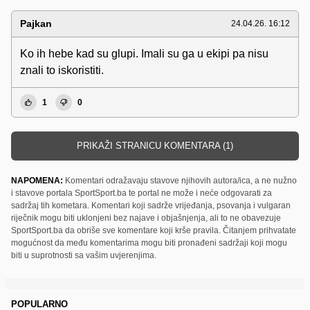
Pajkan
24.04.26. 16:12
Ko ih hebe kad su glupi. Imali su ga u ekipi pa nisu
znali to iskoristiti.
1
0
PRIKAŽI STRANICU KOMENTARA (1)
NAPOMENA:
Komentari odražavaju stavove njihovih autora/ica, a ne nužno
i stavove portala SportSport.ba te portal ne može i neće odgovarati za
sadržaj tih kometara. Komentari koji sadrže vrijeđanja, psovanja i vulgaran
riječnik mogu biti uklonjeni bez najave i objašnjenja, ali to ne obavezuje
SportSport.ba da obriše sve komentare koji krše pravila. Čitanjem prihvatate
mogućnost da među komentarima mogu biti pronađeni sadržaji koji mogu
biti u suprotnosti sa vašim uvjerenjima.
POPULARNO