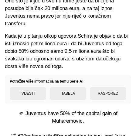
Ono što je ključ u svemu tome jeste da bi cijena
posudbe bila čak 20 miliona eura, a na taj iznos
Juventus nema pravo jer nije riječ o konačnom
transferu.
Kada je u pitanju otkup ugovora Schira je objavio da bi
isti iznosio pet miliona eura i da bi Juventus od toga
dobio 50% odnosno samo 2.5 miliona eura što bi
svakako bio ogroman udarac s obzirom da očekuju
dosta više novca od toga.
Potražite više informacija na temu Serie A:
VIJESTI
TABELA
RASPORED
🫵 Juventus have 50% of the capital gain of
Muharemovic.