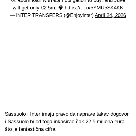
🤣 €20m loan with €5m obligation to buy, and Juve
will get only €2.5m. 🧠
https://t.co/5YMU5SK4KK
April 24, 2026
— INTER TRANSFERS (@EnjoyInter)
Sassuolo i Inter imaju pravo da naprave takav dogovor
i Sassuolo bi od toga inkasirao čak 22.5 miliona eura
što je fantastična cifra.