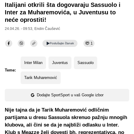
Italijani otkrili šta dogovaraju Sassuolo i
Inter za Muharemovića, u Juventusu to
neće oprostiti!
24.04.26. - 09:53,
Endin Čaušević
1
Poslušajte
članak
Inter Milan
Juventus
Sassuolo
Teme:
Tarik Muharemović
Dodajte SportSport u vaš Google izbor
Nije tajna da je Tarik Muharemović odličnim
partijama u dresu Sassuola skrenuo pažnju mnogih
klubova, ali čini se da je najbliži odlasku u Inter.
Klub s Meazze želi dovesti bh. reprezentativca, no