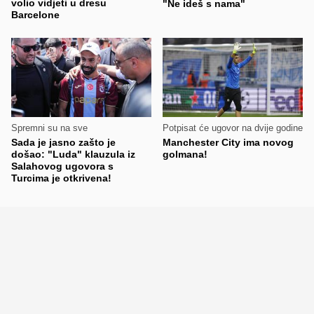
volio vidjeti u dresu
"Ne ideš s nama"
Barcelone
Spremni su na sve
Potpisat će ugovor na dvije godine
Sada je jasno zašto je
Manchester City ima novog
došao: "Luda" klauzula iz
golmana!
Salahovog ugovora s
Turcima je otkrivena!