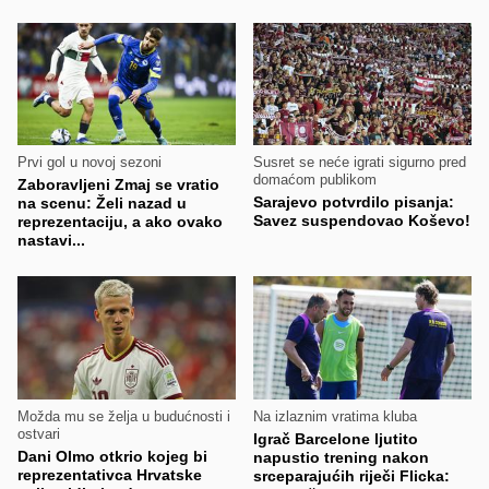
Prvi gol u novoj sezoni
Susret se neće igrati sigurno pred
domaćom publikom
Zaboravljeni Zmaj se vratio
Sarajevo potvrdilo pisanja:
na scenu: Želi nazad u
Savez suspendovao Koševo!
reprezentaciju, a ako ovako
nastavi...
Možda mu se želja u budućnosti i
Na izlaznim vratima kluba
ostvari
Igrač Barcelone ljutito
Dani Olmo otkrio kojeg bi
napustio trening nakon
reprezentativca Hrvatske
srceparajućih riječi Flicka: