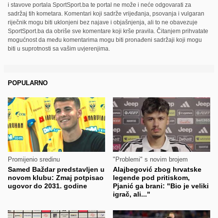
i stavove portala SportSport.ba te portal ne može i neće odgovarati za
sadržaj tih kometara. Komentari koji sadrže vrijeđanja, psovanja i vulgaran
riječnik mogu biti uklonjeni bez najave i objašnjenja, ali to ne obavezuje
SportSport.ba da obriše sve komentare koji krše pravila. Čitanjem prihvatate
mogućnost da među komentarima mogu biti pronađeni sadržaji koji mogu
biti u suprotnosti sa vašim uvjerenjima.
POPULARNO
Promijenio sredinu
"Problemi" s novim brojem
Samed Baždar predstavljen u
Alajbegović zbog hrvatske
novom klubu: Zmaj potpisao
legende pod pritiskom,
ugovor do 2031. godine
Pjanić ga brani: "Bio je veliki
igrač, ali..."