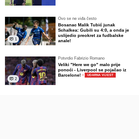
Ovo se ne viđa često
Bosanac Malik Tubić junak
Schalkea: Gubili su 4:0, a onda je
uslijedio preokret za fudbalske
1
anale!
Potvrdio Fabrizio Romano
Veliki "Here we go" malo prije
ponoći - Liverpool se pojačao iz
·
Barcelone!
UDARNA VIJEST
2