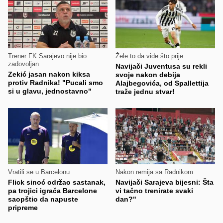
Trener FK Sarajevo nije bio
Žele to da vide što prije
zadovoljan
Navijači Juventusa su rekli
Zekić jasan nakon kiksa
svoje nakon debija
protiv Radnika! "Pucali smo
Alajbegovića, od Spallettija
si u glavu, jednostavno"
traže jednu stvar!
Vratili se u Barcelonu
Nakon remija sa Radnikom
Flick sinoć održao sastanak,
Navijači Sarajeva bijesni: Šta
pa trojici igrača Barcelone
vi tačno trenirate svaki
saopštio da napuste
dan?"
pripreme