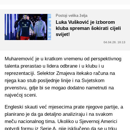
Postoji velika želja
Luka Vušković je izborom
kluba spreman šokirati cijeli
svijet!
04.04.26. 16:13
Muharemović je u kratkom vremenu od perspektivnog
talenta prerastao u lidera odbrane i u klubu i u
reprezentaciji. Selektor Zmajeva itekako računa na
njega kao stub posljednje linije i na Svjetskom
prvenstvu, gdje bi se mogao dodatno nametnuti na
najvećoj sceni.
Engleski skauti već mjesecima prate njegove partije, a
planirano je da ga detaljno analiziraju i na svakom
meču nacionalnog tima. Ukoliko u Sjevernoj Americi
potvrdi formu iz Serie A, nije isključeno da se u trku