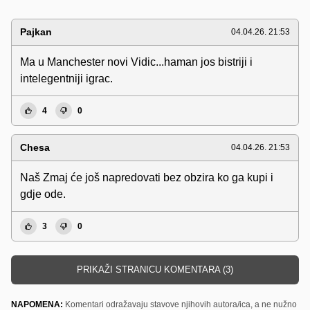
Pajkan
04.04.26. 21:53
Ma u Manchester novi Vidic...haman jos bistriji i
intelegentniji igrac.
4
0
Chesa
04.04.26. 21:53
Naš Zmaj će još napredovati bez obzira ko ga kupi i
gdje ode.
3
0
PRIKAŽI STRANICU KOMENTARA (3)
NAPOMENA:
Komentari odražavaju stavove njihovih autora/ica, a ne nužno