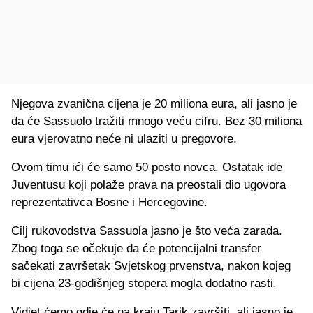
Njegova zvanična cijena je 20 miliona eura, ali jasno je
da će Sassuolo tražiti mnogo veću cifru. Bez 30 miliona
eura vjerovatno neće ni ulaziti u pregovore.
Ovom timu ići će samo 50 posto novca. Ostatak ide
Juventusu koji polaže prava na preostali dio ugovora
reprezentativca Bosne i Hercegovine.
Cilj rukovodstva Sassuola jasno je što veća zarada.
Zbog toga se očekuje da će potencijalni transfer
sačekati završetak Svjetskog prvenstva, nakon kojeg
bi cijena 23-godišnjeg stopera mogla dodatno rasti.
Vidjet ćemo gdje će na kraju Tarik završiti, ali jasno je