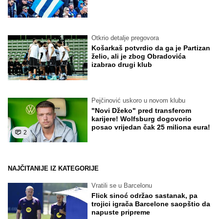
Otkrio detalje pregovora
Košarkaš potvrdio da ga je Partizan
želio, ali je zbog Obradovića
izabrao drugi klub
Pejčinović uskoro u novom klubu
"Novi Džeko" pred transferom
karijere! Wolfsburg dogovorio
posao vrijedan čak 25 miliona eura!
2
NAJČITANIJE IZ KATEGORIJE
Vratili se u Barcelonu
Flick sinoć održao sastanak, pa
trojici igrača Barcelone saopštio da
napuste pripreme