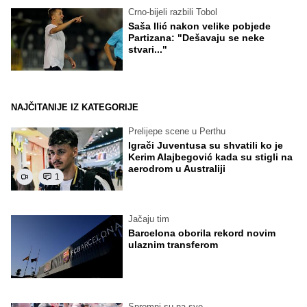
Crno-bijeli razbili Tobol
Saša Ilić nakon velike pobjede
Partizana: "Dešavaju se neke
stvari..."
NAJČITANIJE IZ KATEGORIJE
Prelijepe scene u Perthu
Igrači Juventusa su shvatili ko je
Kerim Alajbegović kada su stigli na
aerodrom u Australiji
1
Jačaju tim
Barcelona oborila rekord novim
ulaznim transferom
Spremni su na sve