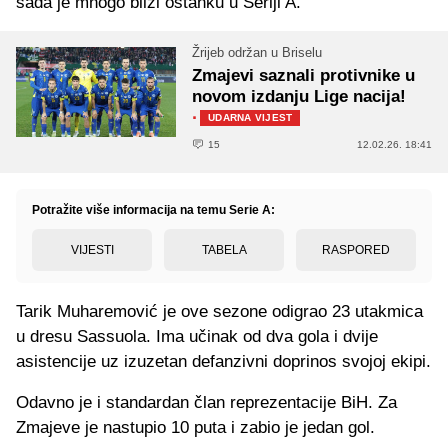
sada je mnogo bliži ostanku u Seriji A.
Žrijeb održan u Briselu
Zmajevi saznali protivnike u
novom izdanju Lige nacija!
·
UDARNA VIJEST
15
12.02.26. 18:41
Potražite više informacija na temu Serie A:
VIJESTI
TABELA
RASPORED
Tarik Muharemović je ove sezone odigrao 23 utakmica
u dresu Sassuola. Ima učinak od dva gola i dvije
asistencije uz izuzetan defanzivni doprinos svojoj ekipi.
Odavno je i standardan član reprezentacije BiH. Za
Zmajeve je nastupio 10 puta i zabio je jedan gol.