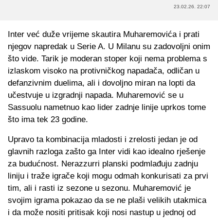
23.02.26. 22:07
Inter već duže vrijeme skautira Muharemovića i prati
njegov napredak u Serie A. U Milanu su zadovoljni onim
što vide. Tarik je moderan stoper koji nema problema s
izlaskom visoko na protivničkog napadača, odličan u
defanzivnim duelima, ali i dovoljno miran na lopti da
učestvuje u izgradnji napada. Muharemović se u
Sassuolu nametnuo kao lider zadnje linije uprkos tome
što ima tek 23 godine.
Upravo ta kombinacija mladosti i zrelosti jedan je od
glavnih razloga zašto ga Inter vidi kao idealno rješenje
za budućnost. Nerazzurri planski podmlađuju zadnju
liniju i traže igrače koji mogu odmah konkurisati za prvi
tim, ali i rasti iz sezone u sezonu. Muharemović je
svojim igrama pokazao da se ne plaši velikih utakmica
i da može nositi pritisak koji nosi nastup u jednoj od