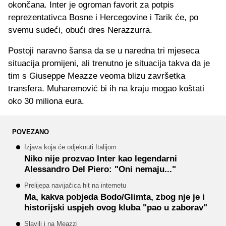
okončana. Inter je ogroman favorit za potpis
reprezentativca Bosne i Hercegovine i Tarik će, po
svemu sudeći, obući dres Nerazzurra.
Postoji naravno šansa da se u naredna tri mjeseca
situacija promijeni, ali trenutno je situacija takva da je
tim s Giuseppe Meazze veoma blizu završetka
transfera. Muharemović bi ih na kraju mogao koštati
oko 30 miliona eura.
POVEZANO
Izjava koja će odjeknuti Italijom
Niko nije prozvao Inter kao legendarni
Alessandro Del Piero: "Oni nemaju..."
Prelijepa navijačica hit na internetu
Ma, kakva pobjeda Bodo/Glimta, zbog nje je i
historijski uspjeh ovog kluba "pao u zaborav"
Slavili i na Meazzi