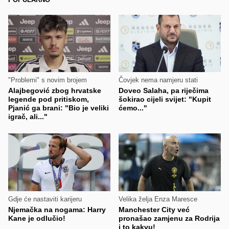
"Problemi" s novim brojem
Čovjek nema namjeru stati
Alajbegović zbog hrvatske
Doveo Salaha, pa riječima
legende pod pritiskom,
šokirao cijeli svijet: "Kupit
Pjanić ga brani: "Bio je veliki
ćemo..."
igrač, ali..."
Gdje će nastaviti karijeru
Velika želja Enza Maresce
Njemačka na nogama: Harry
Manchester City već
Kane je odlučio!
pronašao zamjenu za Rodrija
i to kakvu!