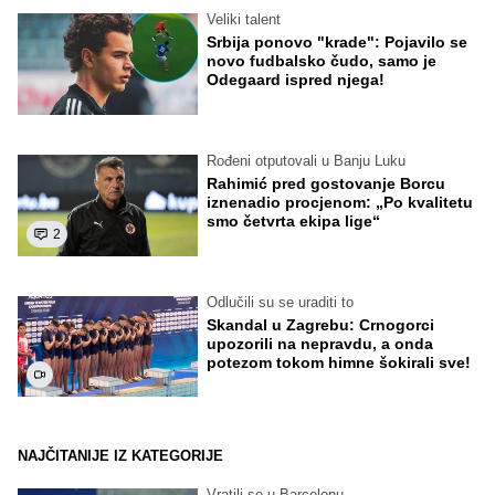
Veliki talent
Srbija ponovo "krade": Pojavilo se
novo fudbalsko čudo, samo je
Odegaard ispred njega!
Rođeni otputovali u Banju Luku
Rahimić pred gostovanje Borcu
iznenadio procjenom: „Po kvalitetu
smo četvrta ekipa lige“
2
Odlučili su se uraditi to
Skandal u Zagrebu: Crnogorci
upozorili na nepravdu, a onda
potezom tokom himne šokirali sve!
NAJČITANIJE IZ KATEGORIJE
Vratili se u Barcelonu