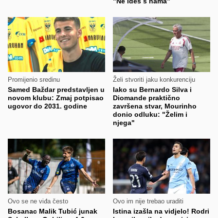
"Ne ideš s nama"
Promijenio sredinu
Želi stvoriti jaku konkurenciju
Samed Baždar predstavljen u
Iako su Bernardo Silva i
novom klubu: Zmaj potpisao
Diomande praktično
ugovor do 2031. godine
završena stvar, Mourinho
donio odluku: "Želim i
njega"
Ovo se ne viđa često
Ovo im nije trebao uraditi
Bosanac Malik Tubić junak
Istina izašla na vidjelo! Rodri