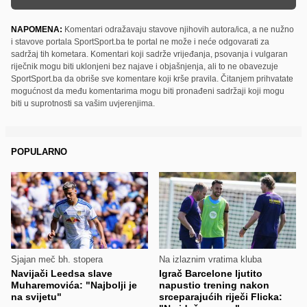
NAPOMENA:
Komentari odražavaju stavove njihovih autora/ica, a ne nužno
i stavove portala SportSport.ba te portal ne može i neće odgovarati za
sadržaj tih kometara. Komentari koji sadrže vrijeđanja, psovanja i vulgaran
riječnik mogu biti uklonjeni bez najave i objašnjenja, ali to ne obavezuje
SportSport.ba da obriše sve komentare koji krše pravila. Čitanjem prihvatate
mogućnost da među komentarima mogu biti pronađeni sadržaji koji mogu
biti u suprotnosti sa vašim uvjerenjima.
POPULARNO
Sjajan meč bh. stopera
Na izlaznim vratima kluba
Navijači Leedsa slave
Igrač Barcelone ljutito
Muharemovića: "Najbolji je
napustio trening nakon
na svijetu"
srceparajućih riječi Flicka: