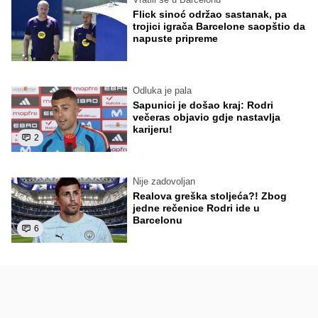
Flick sinoć održao sastanak, pa
trojici igrača Barcelone saopštio da
napuste pripreme
Odluka je pala
Sapunici je došao kraj: Rodri
večeras objavio gdje nastavlja
karijeru!
2
Nije zadovoljan
Realova greška stoljeća?! Zbog
jedne rečenice Rodri ide u
Barcelonu
6