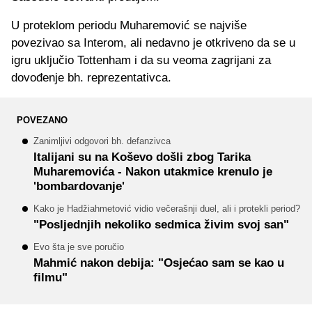
U proteklom periodu Muharemović se najviše
povezivao sa Interom, ali nedavno je otkriveno da se u
igru uključio Tottenham i da su veoma zagrijani za
dovođenje bh. reprezentativca.
POVEZANO
Zanimljivi odgovori bh. defanzivca
Italijani su na Koševo došli zbog Tarika
Muharemovića - Nakon utakmice krenulo je
'bombardovanje'
Kako je Hadžiahmetović vidio večerašnji duel, ali i protekli period?
"Posljednjih nekoliko sedmica živim svoj san"
Evo šta je sve poručio
Mahmić nakon debija: "Osjećao sam se kao u
filmu"