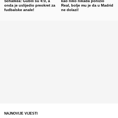
Schalkea: Gubili su 4:0, a
kao niko nikada ponizio
onda je uslijedio preokret za
Real, bolje mu je da u Madrid
fudbalske anale!
ne dolazi!
NAJNOVIJE VIJESTI