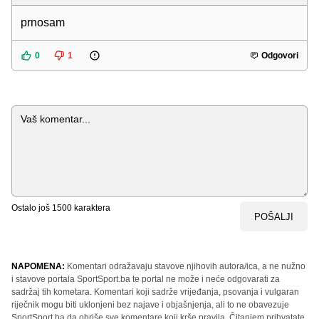
prnosam
0
1
Odgovori
Komentar
Ostalo još
1500
karaktera
POŠALJI
NAPOMENA:
Komentari odražavaju stavove njihovih autora/ica, a ne nužno
i stavove portala SportSport.ba te portal ne može i neće odgovarati za
sadržaj tih kometara. Komentari koji sadrže vrijeđanja, psovanja i vulgaran
riječnik mogu biti uklonjeni bez najave i objašnjenja, ali to ne obavezuje
SportSport.ba da obriše sve komentare koji krše pravila. Čitanjem prihvatate