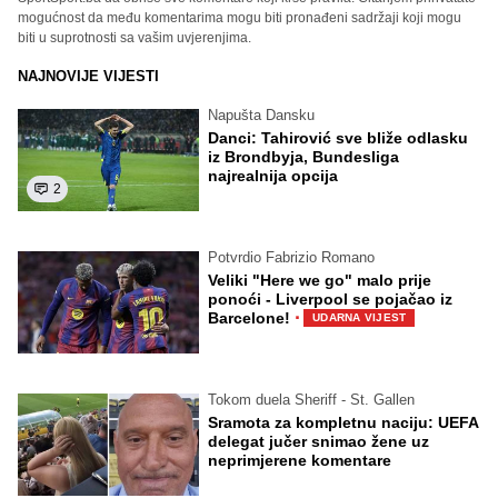
mogućnost da među komentarima mogu biti pronađeni sadržaji koji mogu
biti u suprotnosti sa vašim uvjerenjima.
NAJNOVIJE VIJESTI
Napušta Dansku
Danci: Tahirović sve bliže odlasku
iz Brondbyja, Bundesliga
najrealnija opcija
2
Potvrdio Fabrizio Romano
Veliki "Here we go" malo prije
ponoći - Liverpool se pojačao iz
·
Barcelone!
UDARNA VIJEST
Tokom duela Sheriff - St. Gallen
Sramota za kompletnu naciju: UEFA
delegat jučer snimao žene uz
neprimjerene komentare