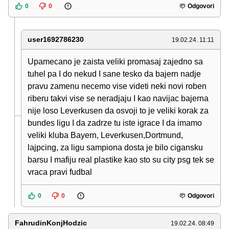
0
0
Odgovori
user1692786230
19.02.24. 11:11
Upamecano je zaista veliki promasaj zajedno sa
tuhel pa I do nekud I sane tesko da bajern nadje
pravu zamenu necemo vise videti neki novi roben
riberu takvi vise se neradjaju I kao navijac bajerna
nije loso Leverkusen da osvoji to je veliki korak za
bundes ligu I da zadrze tu iste igrace I da imamo
veliki kluba Bayern, Leverkusen,Dortmund,
lajpcing, za ligu sampiona dosta je bilo cigansku
barsu I mafiju real plastike kao sto su city psg tek se
vraca pravi fudbal
0
0
Odgovori
FahrudinKonjHodzic
19.02.24. 08:49