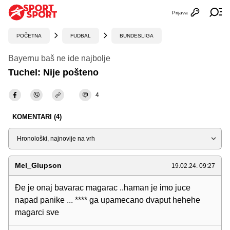
Prijava
Otvori profi
Ot
POČETNA
FUDBAL
BUNDESLIGA
Bayernu baš ne ide najbolje
Tuchel: Nije pošteno
4
KOMENTARI (4)
Sortiraj
Mel_Glupson
19.02.24. 09:27
Đe je onaj bavarac magarac ..haman je imo juce
napad panike ... **** ga upamecano dvaput hehehe
magarci sve