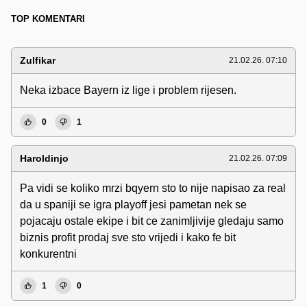
TOP KOMENTARI
Zulfikar
21.02.26. 07:10
Neka izbace Bayern iz lige i problem rijesen.
0
1
Haroldinjo
21.02.26. 07:09
Pa vidi se koliko mrzi bqyern sto to nije napisao za real
da u spaniji se igra playoff jesi pametan nek se
pojacaju ostale ekipe i bit ce zanimljivije gledaju samo
biznis profit prodaj sve sto vrijedi i kako fe bit
konkurentni
1
0