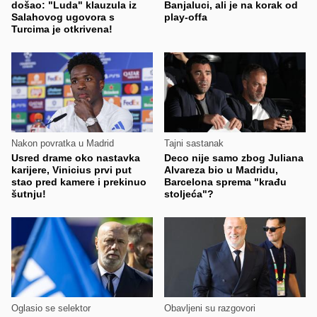
došao: "Luda" klauzula iz
Banjaluci, ali je na korak od
Salahovog ugovora s
play-offa
Turcima je otkrivena!
Nakon povratka u Madrid
Tajni sastanak
Usred drame oko nastavka
Deco nije samo zbog Juliana
karijere, Vinicius prvi put
Alvareza bio u Madridu,
stao pred kamere i prekinuo
Barcelona sprema "krađu
šutnju!
stoljeća"?
Oglasio se selektor
Obavljeni su razgovori