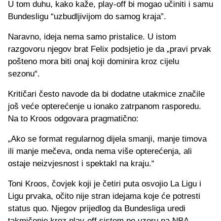
U tom duhu, kako kaže, play‑off bi mogao učiniti i samu
Bundesligu “uzbudljivijom do samog kraja”.
Naravno, ideja nema samo pristalice. U istom
razgovoru njegov brat Felix podsjetio je da „pravi prvak
pošteno mora biti onaj koji dominira kroz cijelu
sezonu“.
Kritičari često navode da bi dodatne utakmice značile
još veće opterećenje u ionako zatrpanom rasporedu.
Na to Kroos odgovara pragmatično:
„Ako se format regularnog dijela smanji, manje timova
ili manje mečeva, onda nema više opterećenja, ali
ostaje neizvjesnost i spektakl na kraju.“
Toni Kroos, čovjek koji je četiri puta osvojio La Ligu i
Ligu prvaka, očito nije stran idejama koje će potresti
status quo. Njegov prijedlog da Bundesliga uredi
takmičenje kroz play‑off sistem po uzoru na NBA