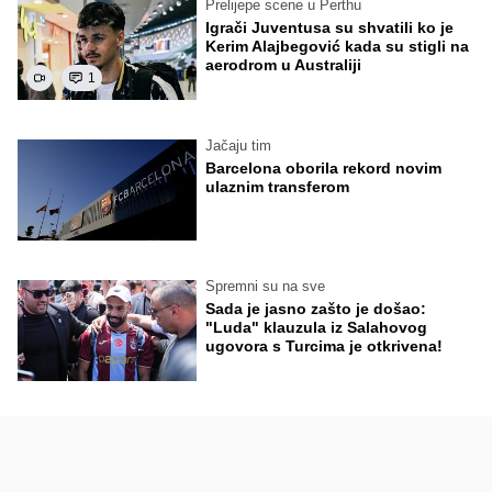
Prelijepe scene u Perthu
Igrači Juventusa su shvatili ko je
Kerim Alajbegović kada su stigli na
aerodrom u Australiji
1
Jačaju tim
Barcelona oborila rekord novim
ulaznim transferom
Spremni su na sve
Sada je jasno zašto je došao:
"Luda" klauzula iz Salahovog
ugovora s Turcima je otkrivena!