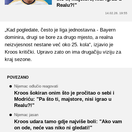
Realu?!"
14.02.26. 19:55
„Kad pogledate, često je liga jednostavna - Bayern
dominira, drugi se bore za drugo mjesto, a realna
neizvjesnost nestane već oko 25. kola“, izjavio je
Kroos kritički. Upravo zato on ima drugačiju viziju za
kraj sezone.
POVEZANO
Nijemac odlučio reagovati
Kroos šokiran onim što je pročitao o sebi i
Modriću: "Pa što ti, majstore, nisi igrao u
Realu?!"
Nijemac jasan
Kroos udara tamo gdje najviše boli: "Ako vam
on ode, neće vas niko ni gledati!"