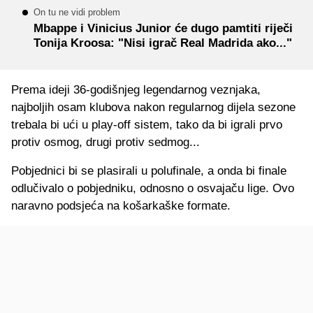
On tu ne vidi problem
Mbappe i Vinicius Junior će dugo pamtiti riječi
Tonija Kroosa: "Nisi igrač Real Madrida ako..."
Prema ideji 36‑godišnjeg legendarnog veznjaka,
najboljih osam klubova nakon regularnog dijela sezone
trebala bi ući u play-off sistem, tako da bi igrali prvo
protiv osmog, drugi protiv sedmog...
Pobjednici bi se plasirali u polufinale, a onda bi finale
odlučivalo o pobjedniku, odnosno o osvajaču lige. Ovo
naravno podsjeća na košarkaške formate.