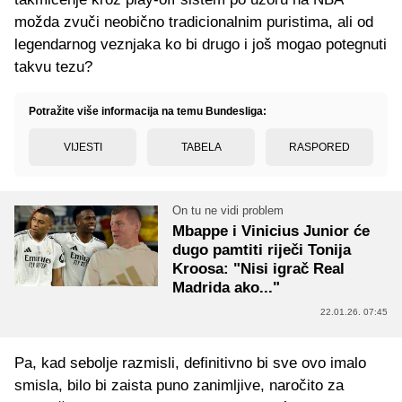
možda zvuči neobično tradicionalnim puristima, ali od
legendarnog veznjaka ko bi drugo i još mogao potegnuti
takvu tezu?
Potražite više informacija na temu Bundesliga:
VIJESTI
TABELA
RASPORED
On tu ne vidi problem
Mbappe i Vinicius Junior će
dugo pamtiti riječi Tonija
Kroosa: "Nisi igrač Real
Madrida ako..."
22.01.26. 07:45
Pa, kad sebolje razmisli, definitivno bi sve ovo imalo
smisla, bilo bi zaista puno zanimljive, naročito za