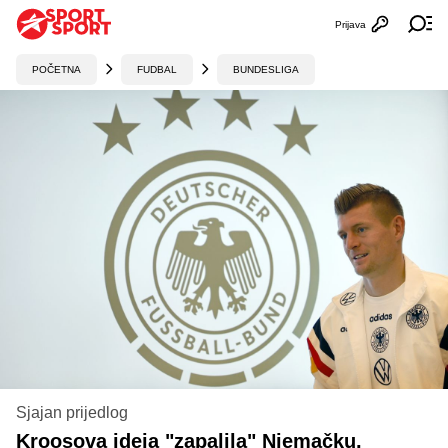
Prijava
Otvori profi
Ot
POČETNA
FUDBAL
BUNDESLIGA
Sjajan prijedlog
Kroosova ideja "zapalila" Njemačku,