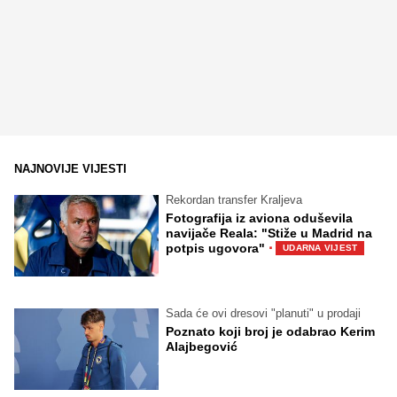
NAJNOVIJE VIJESTI
Rekordan transfer Kraljeva
Fotografija iz aviona oduševila
navijače Reala: "Stiže u Madrid na
·
potpis ugovora"
UDARNA VIJEST
Sada će ovi dresovi "planuti" u prodaji
Poznato koji broj je odabrao Kerim
Alajbegović