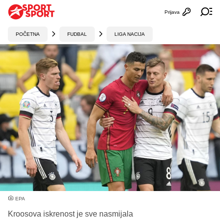
Prijava
Otvori profi
Ot
POČETNA
FUDBAL
LIGA NACIJA
EPA
Kroosova iskrenost je sve nasmijala