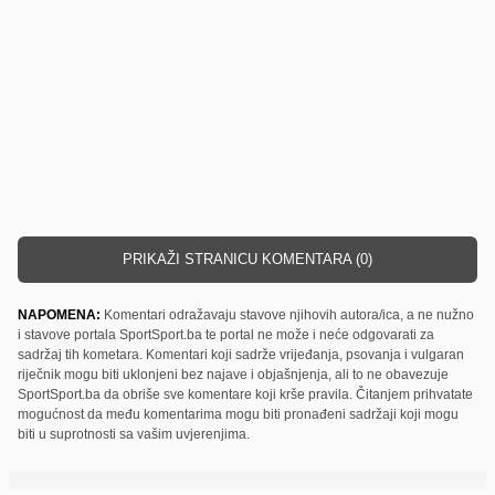
PRIKAŽI STRANICU KOMENTARA (0)
NAPOMENA:
Komentari odražavaju stavove njihovih autora/ica, a ne nužno
i stavove portala SportSport.ba te portal ne može i neće odgovarati za
sadržaj tih kometara. Komentari koji sadrže vrijeđanja, psovanja i vulgaran
riječnik mogu biti uklonjeni bez najave i objašnjenja, ali to ne obavezuje
SportSport.ba da obriše sve komentare koji krše pravila. Čitanjem prihvatate
mogućnost da među komentarima mogu biti pronađeni sadržaji koji mogu
biti u suprotnosti sa vašim uvjerenjima.