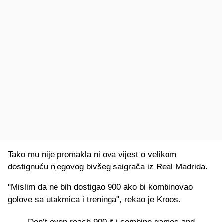
Tako mu nije promakla ni ova vijest o velikom
dostignuću njegovog bivšeg saigrača iz Real Madrida.
"Mislim da ne bih dostigao 900 ako bi kombinovao
golove sa utakmica i treninga", rekao je Kroos.
Don’t even reach 900 if i combine games and