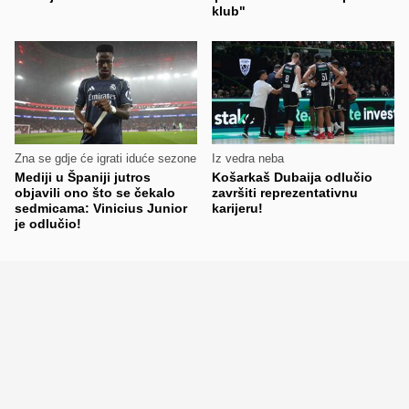
klub"
Zna se gdje će igrati iduće sezone
Iz vedra neba
Mediji u Španiji jutros
Košarkaš Dubaija odlučio
objavili ono što se čekalo
završiti reprezentativnu
sedmicama: Vinicius Junior
karijeru!
je odlučio!