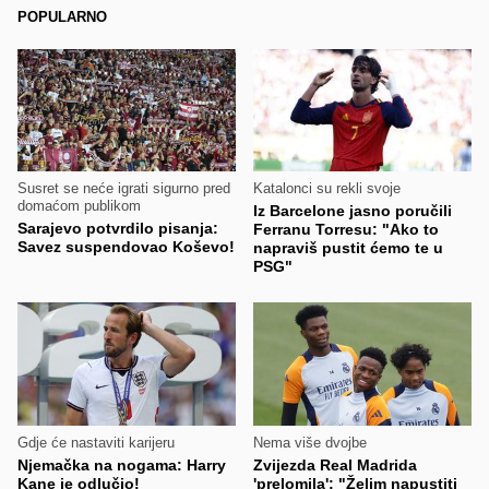
POPULARNO
Susret se neće igrati sigurno pred
Katalonci su rekli svoje
domaćom publikom
Iz Barcelone jasno poručili
Sarajevo potvrdilo pisanja:
Ferranu Torresu: "Ako to
Savez suspendovao Koševo!
napraviš pustit ćemo te u
PSG"
Gdje će nastaviti karijeru
Nema više dvojbe
Njemačka na nogama: Harry
Zvijezda Real Madrida
Kane je odlučio!
'prelomila': "Želim napustiti