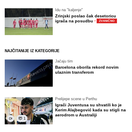
Idu na "kaljenje"
Zrinjski poslao čak desetoricu
·
igrača na posudbu
ZVANIČNO
NAJČITANIJE IZ KATEGORIJE
Jačaju tim
Barcelona oborila rekord novim
ulaznim transferom
Prelijepe scene u Perthu
Igrači Juventusa su shvatili ko je
Kerim Alajbegović kada su stigli na
aerodrom u Australiji
1