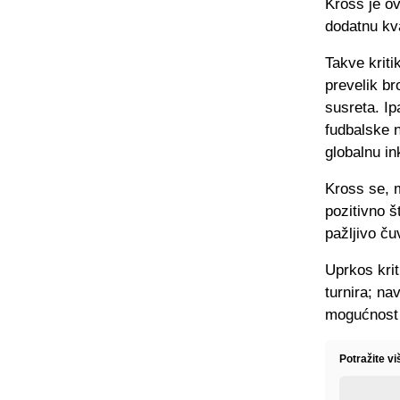
Kross je ov
dodatnu kva
Takve kriti
prevelik br
susreta. Ip
fudbalske n
globalnu in
Kross se, m
pozitivno š
pažljivo čuv
Uprkos krit
turnira; na
mogućnost 
Potražite v