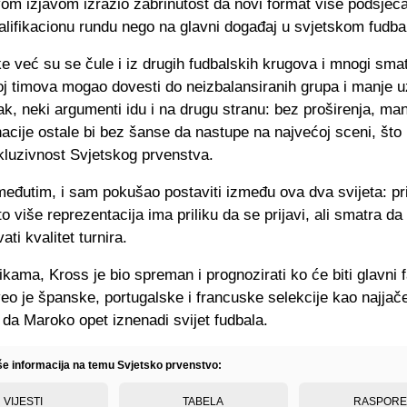
om izjavom izrazio zabrinutost da novi format više podsjeć
lifikacionu rundu nego na glavni događaj u svjetskom fudba
ke već su se čule i iz drugih fudbalskih krugova i mnogi smat
oj timova mogao dovesti do neizbalansiranih grupa i manje u
ak, neki argumenti idu i na drugu stranu: bez proširenja, man
acije ostale bi bez šanse da nastupe na najvećoj sceni, što 
kluzivnost Svjetskog prvenstva.
eđutim, i sam pokušao postaviti između ova dva svijeta: pri
to više reprezentacija ima priliku da se prijavi, ali smatra da
ati kvalitet turnira.
ikama, Kross je bio spreman i prognozirati ko će biti glavni f
veo je španske, portugalske i francuske selekcije kao najjač
da Maroko opet iznenadi svijet fudbala.
iše informacija na temu Svjetsko prvenstvo:
VIJESTI
TABELA
RASPOR