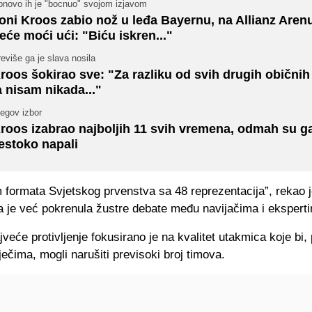
onovo ih je "bocnuo" svojom izjavom
oni Kroos zabio nož u leđa Bayernu, na Allianz Aren
eće moći ući: "Biću iskren..."
eviše ga je slava nosila
roos šokirao sve: "Za razliku od svih drugih običnih 
a nisam nikada..."
egov izbor
roos izabrao najboljih 11 svih vremena, odmah su g
estoko napali
m formata Svjetskog prvenstva sa 48 reprezentacija”, rekao 
ja je već pokrenula žustre debate među navijačima i ekspert
veće protivljenje fokusirano je na kvalitet utakmica koje bi
ječima, mogli narušiti previsoki broj timova.