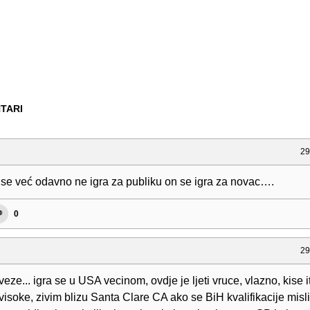
TARI
29
 se već odavno ne igra za publiku on se igra za novac….
0
29
eze... igra se u USA vecinom, ovdje je ljeti vruce, vlazno, kise it
visoke, zivim blizu Santa Clare CA ako se BiH kvalifikacije mis