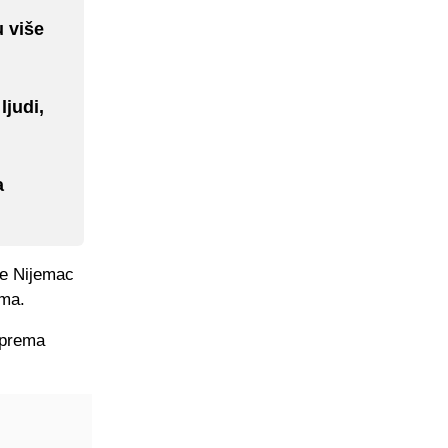
u više
ljudi,
a
je Nijemac
ima.
, prema