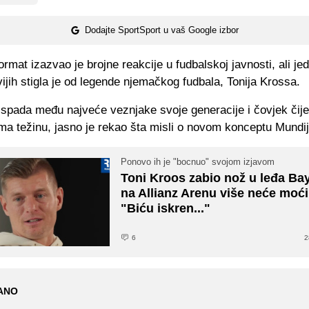
Dodajte SportSport u vaš Google izbor
ormat izazvao je brojne reakcije u fudbalskoj javnosti, ali je
vijih stigla je od legende njemačkog fudbala, Tonija Krossa.
 spada među najveće veznjake svoje generacije i čovjek čije
ima težinu, jasno je rekao šta misli o novom konceptu Mundij
Ponovo ih je "bocnuo" svojom izjavom
Toni Kroos zabio nož u leđa Ba
na Allianz Arenu više neće moći
"Biću iskren..."
6
2
ANO