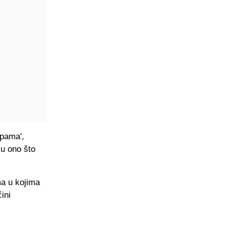
upama',
su ono što
a u kojima
ini