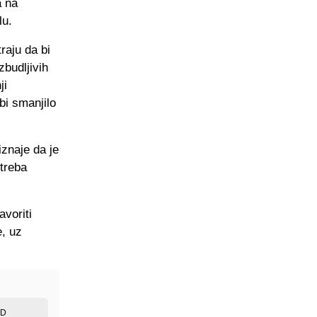
a na
lu.
raju da bi
zbudljivih
ji
bi smanjilo
znaje da je
 treba
avoriti
e, uz
ED