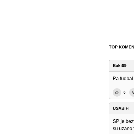
TOP KOMEN
Baki69
Pa fudbal
0
USABIH
SP je bezv
su uzano 