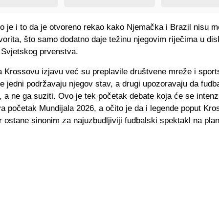
o je i to da je otvoreno rekao kako Njemačka i Brazil nisu 
vorita, što samo dodatno daje težinu njegovim riječima u disk
 Svjetskog prvenstva.
a Krossovu izjavu već su preplavile društvene mreže i sport
e jedni podržavaju njegov stav, a drugi upozoravaju da fudba
t, a ne ga suziti. Ovo je tek početak debate koja će se intenz
va početak Mundijala 2026, a očito je da i legende poput Kro
ir ostane sinonim za najuzbudljiviji fudbalski spektakl na plan