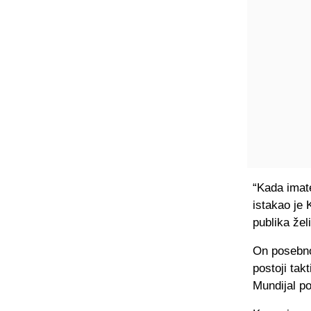
“Kada imate
istakao je 
publika žel
On posebno
postoji tak
Mundijal p