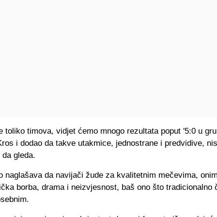
 toliko timova, vidjet ćemo mnogo rezultata poput '5:0 u gr
Kros i dodao da takve utakmice, jednostrane i predvidive, ni
i da gleda.
 naglašava da navijači žude za kvalitetnim mečevima, onim
tička borba, drama i neizvjesnost, baš ono što tradicionalno č
osebnim.