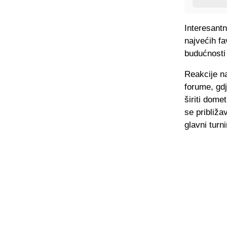
Interesantn
najvećih fa
budućnosti
Reakcije n
forume, gdj
širiti dome
se približa
glavni turn