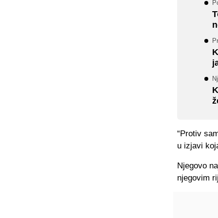
P
T
n
Pr
K
j
Nj
K
ž
“Protiv sa
u izjavi ko
Njegovo naj
njegovim ri