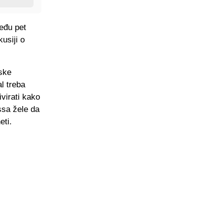
među pet
usiji o
ske
l treba
ivirati kako
ssa žele da
eti.