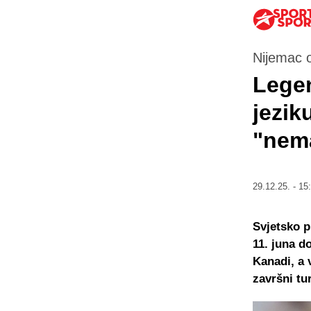
Nijemac 
Legen
jezik
"nem
29.12.25. - 15
Svjetsko p
11. juna d
Kanadi, a 
završni tur