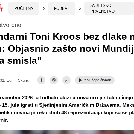
SVJETSKO
POČETNA
FUDBAL
PRVENSTVO
otvoreno
darni Toni Kroos bez dlake 
u: Objasnio zašto novi Mundij
a smisla"
:31,
Edmir Škorić
Poslušajte
članak
rvenstvo 2026. u fudbalu ulazi u novu eru jer takmičenje
o 15. jula igrati u Sjedinjenim Američkim Državama, Meks
velika novina je rekordnih 48 reprezentacija koje su se pl
nir.