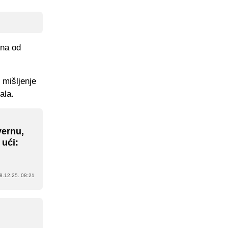
dna od
 mišljenje
ala.
yernu,
 ući:
8.12.25. 08:21