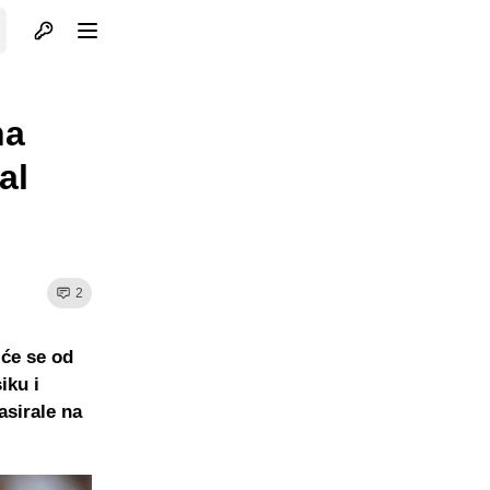
Otvori profil
Otvori meni
na
al
2
 će se od
iku i
asirale na