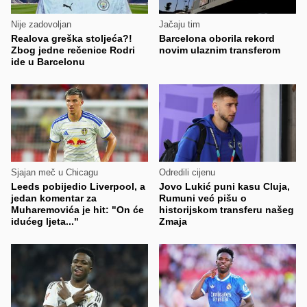
Nije zadovoljan
Jačaju tim
Realova greška stoljeća?!
Barcelona oborila rekord
Zbog jedne rečenice Rodri
novim ulaznim transferom
ide u Barcelonu
Sjajan meč u Chicagu
Odredili cijenu
Leeds pobijedio Liverpool, a
Jovo Lukić puni kasu Cluja,
jedan komentar za
Rumuni već pišu o
Muharemovića je hit: "On će
historijskom transferu našeg
idućeg ljeta..."
Zmaja