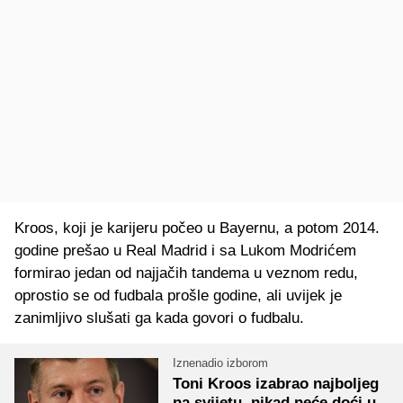
Kroos, koji je karijeru počeo u Bayernu, a potom 2014.
godine prešao u Real Madrid i sa Lukom Modrićem
formirao jedan od najjačih tandema u veznom redu,
oprostio se od fudbala prošle godine, ali uvijek je
zanimljivo slušati ga kada govori o fudbalu.
Iznenadio izborom
Toni Kroos izabrao najboljeg
na svijetu, nikad neće doći u