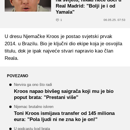
Real Madrid: "Bolji je i od
Yamala"
1
06.05.25. 07:53
U dresu Njemačke Kroos je postao svjetski prvak
2014. u Brazilu. Bio je ključni dio ekipe koja je osvojila
titulu, dok je ipak najveće stvari napravio kao član
Reala.
POVEZANO
Nervira ga ono što radi
Kroos napao bivšeg saigrača koji mu je bio
poput brata: "Prestani više"
Nijemac brutalno iskren
Toni Kroos ismijava transfer od 145 miliona
eura: "Pola ljudi ni ne zna ko je on!"
U podcastu kod brata