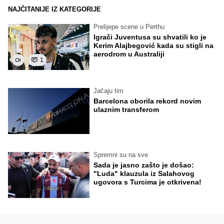
NAJČITANIJE IZ KATEGORIJE
Prelijepe scene u Perthu
Igrači Juventusa su shvatili ko je
Kerim Alajbegović kada su stigli na
aerodrom u Australiji
1
Jačaju tim
Barcelona oborila rekord novim
ulaznim transferom
Spremni su na sve
Sada je jasno zašto je došao:
"Luda" klauzula iz Salahovog
ugovora s Turcima je otkrivena!