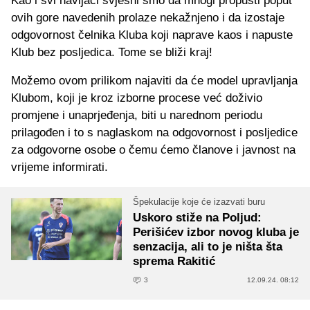
Kao i svi navijači svjesni smo da mnogi propusti poput
ovih gore navedenih prolaze nekažnjeno i da izostaje
odgovornost čelnika Kluba koji naprave kaos i napuste
Klub bez posljedica. Tome se bliži kraj!
Možemo ovom prilikom najaviti da će model upravljanja
Klubom, koji je kroz izborne procese već doživio
promjene i unaprjeđenja, biti u narednom periodu
prilagođen i to s naglaskom na odgovornost i posljedice
za odgovorne osobe o čemu ćemo članove i javnost na
vrijeme informirati.
Špekulacije koje će izazvati buru
Uskoro stiže na Poljud:
Perišićev izbor novog kluba je
senzacija, ali to je ništa šta
sprema Rakitić
3
12.09.24. 08:12