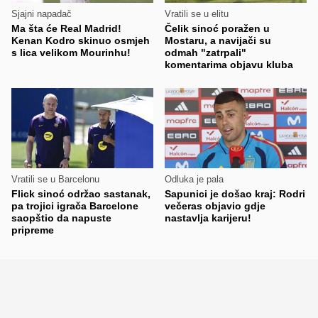
Sjajni napadač
Vratili se u elitu
Ma šta će Real Madrid!
Čelik sinoć poražen u
Kenan Kodro skinuo osmjeh
Mostaru, a navijači su
s lica velikom Mourinhu!
odmah "zatrpali"
komentarima objavu kluba
Vratili se u Barcelonu
Odluka je pala
Flick sinoć održao sastanak,
Sapunici je došao kraj: Rodri
pa trojici igrača Barcelone
večeras objavio gdje
saopštio da napuste
nastavlja karijeru!
pripreme