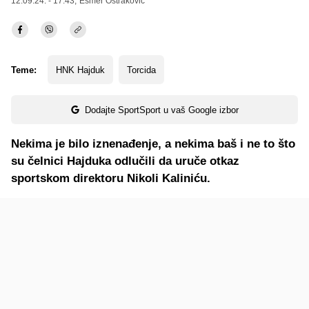
12.09.24. - 17:43,
Esmer Oštraković
Teme:
HNK Hajduk
Torcida
Dodajte SportSport u vaš Google izbor
Nekima je bilo iznenađenje, a nekima baš i ne to što
su čelnici Hajduka odlučili da uruče otkaz
sportskom direktoru Nikoli Kaliniću.