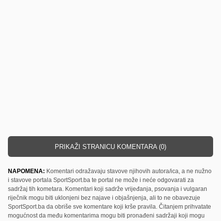
PRIKAŽI STRANICU KOMENTARA (0)
NAPOMENA:
Komentari odražavaju stavove njihovih autora/ica, a ne nužno
i stavove portala SportSport.ba te portal ne može i neće odgovarati za
sadržaj tih kometara. Komentari koji sadrže vrijeđanja, psovanja i vulgaran
riječnik mogu biti uklonjeni bez najave i objašnjenja, ali to ne obavezuje
SportSport.ba da obriše sve komentare koji krše pravila. Čitanjem prihvatate
mogućnost da među komentarima mogu biti pronađeni sadržaji koji mogu