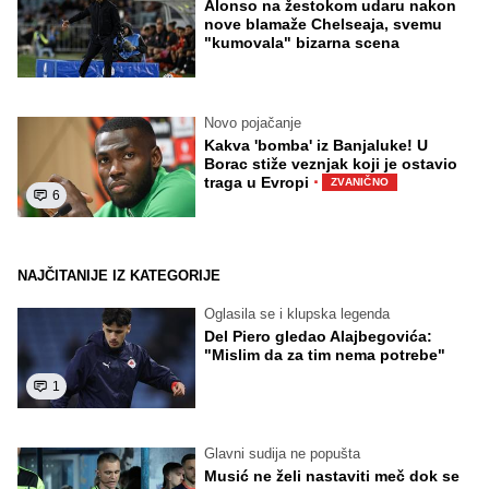
Alonso na žestokom udaru nakon
nove blamaže Chelseaja, svemu
"kumovala" bizarna scena
Novo pojačanje
Kakva 'bomba' iz Banjaluke! U
Borac stiže veznjak koji je ostavio
·
traga u Evropi
ZVANIČNO
6
NAJČITANIJE IZ KATEGORIJE
Oglasila se i klupska legenda
Del Piero gledao Alajbegovića:
"Mislim da za tim nema potrebe"
1
Glavni sudija ne popušta
Musić ne želi nastaviti meč dok se