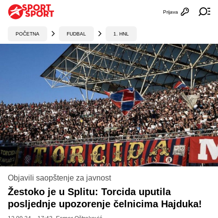
Prijava
Otvori profi
Ot
POČETNA
FUDBAL
1. HNL
Objavili saopštenje za javnost
Žestoko je u Splitu: Torcida uputila
posljednje upozorenje čelnicima Hajduka!