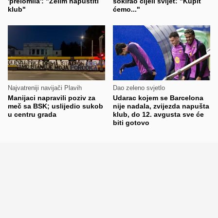
'prelomila': "Želim napustiti
šokirao cijeli svijet: "Kupit
klub"
ćemo..."
Najvatreniji navijači Plavih
Dao zeleno svjetlo
Manijaci napravili poziv za
Udarac kojem se Barcelona
meč sa BSK; uslijedio sukob
nije nadala, zvijezda napušta
u centru grada
klub, do 12. avgusta sve će
biti gotovo