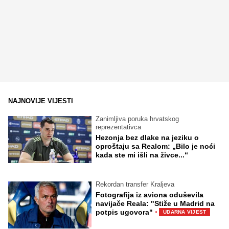
NAJNOVIJE VIJESTI
Zanimljiva poruka hrvatskog
reprezentativca
Hezonja bez dlake na jeziku o
oproštaju sa Realom: „Bilo je noći
kada ste mi išli na živce...“
Rekordan transfer Kraljeva
Fotografija iz aviona oduševila
navijače Reala: "Stiže u Madrid na
·
potpis ugovora"
UDARNA VIJEST