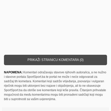
PRIKAŽI STRANICU KOMENTARA (0)
NAPOMENA:
Komentari odražavaju stavove njihovih autora/ica, a ne nužno
i stavove portala SportSport.ba te portal ne može i neće odgovarati za
sadržaj tih kometara. Komentari koji sadrže vrijeđanja, psovanja i vulgaran
riječnik mogu biti uklonjeni bez najave i objašnjenja, ali to ne obavezuje
SportSport.ba da obriše sve komentare koji krše pravila. Čitanjem prihvatate
mogućnost da među komentarima mogu biti pronađeni sadržaji koji mogu
biti u suprotnosti sa vašim uvjerenjima.