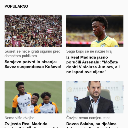
POPULARNO
Susret se neće igrati sigurno pred
Saga kojoj se ne nazire kraj
domaćom publikom
Iz Real Madrida jasno
Sarajevo potvrdilo pisanja:
poručili Arsenalu: "Možete
Savez suspendovao Koševo!
dobiti Viniciusa Juniora, ali
ne ispod ove cijene"
Nema više dvojbe
Čovjek nema namjeru stati
Zvijezda Real Madrida
Doveo Salaha, pa riječima