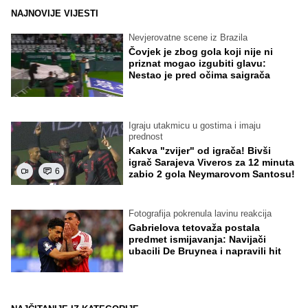
NAJNOVIJE VIJESTI
Nevjerovatne scene iz Brazila
Čovjek je zbog gola koji nije ni
priznat mogao izgubiti glavu:
Nestao je pred očima saigrača
Igraju utakmicu u gostima i imaju
prednost
Kakva "zvijer" od igrača! Bivši
igrač Sarajeva Viveros za 12 minuta
6
zabio 2 gola Neymarovom Santosu!
Fotografija pokrenula lavinu reakcija
Gabrielova tetovaža postala
predmet ismijavanja: Navijači
ubacili De Bruynea i napravili hit