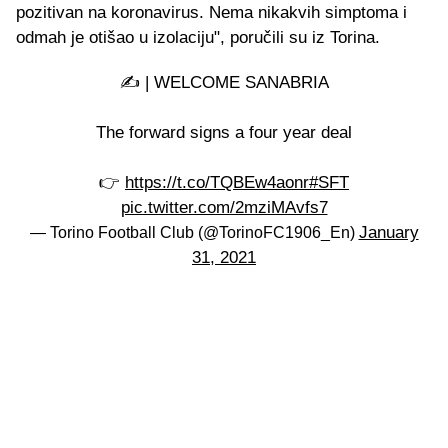
pozitivan na koronavirus. Nema nikakvih simptoma i
odmah je otišao u izolaciju", poručili su iz Torina.
✍️ | WELCOME SANABRIA
The forward signs a four year deal
👉
https://t.co/TQBEw4aonr
#SFT
pic.twitter.com/2mziMAvfs7
January
— Torino Football Club (@TorinoFC1906_En)
31, 2021