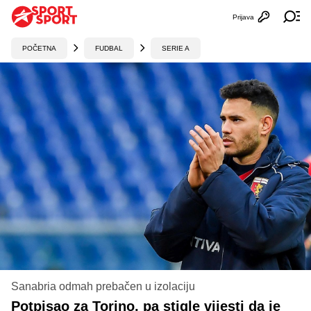
Prijava
Otvori profi
Ot
POČETNA
FUDBAL
SERIE A
Sanabria odmah prebačen u izolaciju
Potpisao za Torino, pa stigle vijesti da je