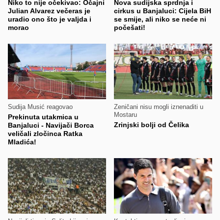
Niko to nije očekivao: Očajni
Nova sudijska sprdnja i
Julian Alvarez večeras je
cirkus u Banjaluci: Cijela BiH
uradio ono što je valjda i
se smije, ali niko se neće ni
morao
počešati!
Sudija Musić reagovao
Zeničani nisu mogli iznenaditi u
Mostaru
Prekinuta utakmica u
Zrinjski bolji od Čelika
Banjaluci - Navijači Borca
veličali zločinca Ratka
Mladića!