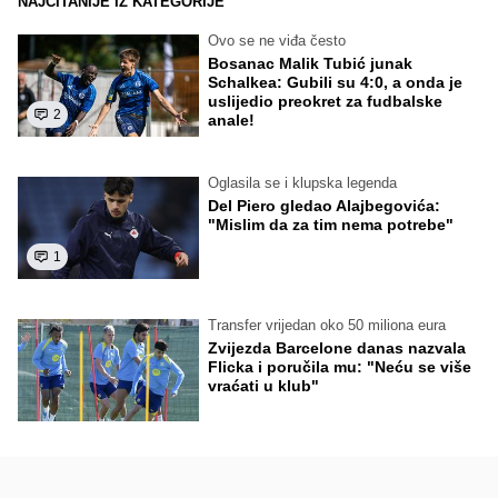
NAJČITANIJE IZ KATEGORIJE
Ovo se ne viđa često
Bosanac Malik Tubić junak
Schalkea: Gubili su 4:0, a onda je
uslijedio preokret za fudbalske
2
anale!
Oglasila se i klupska legenda
Del Piero gledao Alajbegovića:
"Mislim da za tim nema potrebe"
1
Transfer vrijedan oko 50 miliona eura
Zvijezda Barcelone danas nazvala
Flicka i poručila mu: "Neću se više
vraćati u klub"