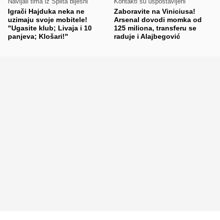
Navijali tima iz Splita bijesni
Kontakti su uspostavljeni
Igrači Hajduka neka ne
Zaboravite na Viniciusa!
uzimaju svoje mobitele!
Arsenal dovodi momka od
"Ugasite klub; Livaja i 10
125 miliona, transferu se
panjeva; Klošari!"
raduje i Alajbegović