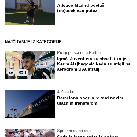
Atletico Madrid povlači
(ne)očekivan potez!
NAJČITANIJE IZ KATEGORIJE
Prelijepe scene u Perthu
Igrači Juventusa su shvatili ko je
Kerim Alajbegović kada su stigli na
aerodrom u Australiji
1
Jačaju tim
Barcelona oborila rekord novim
ulaznim transferom
Spremni su na sve
Sada je jasno zašto je došao: