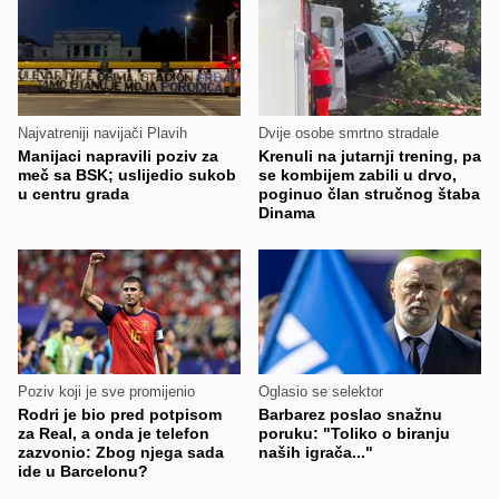
Najvatreniji navijači Plavih
Dvije osobe smrtno stradale
Manijaci napravili poziv za
Krenuli na jutarnji trening, pa
meč sa BSK; uslijedio sukob
se kombijem zabili u drvo,
u centru grada
poginuo član stručnog štaba
Dinama
Poziv koji je sve promijenio
Oglasio se selektor
Rodri je bio pred potpisom
Barbarez poslao snažnu
za Real, a onda je telefon
poruku: "Toliko o biranju
zazvonio: Zbog njega sada
naših igrača..."
ide u Barcelonu?