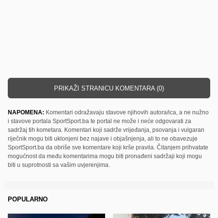
PRIKAŽI STRANICU KOMENTARA (0)
NAPOMENA:
Komentari odražavaju stavove njihovih autora/ica, a ne nužno
i stavove portala SportSport.ba te portal ne može i neće odgovarati za
sadržaj tih kometara. Komentari koji sadrže vrijeđanja, psovanja i vulgaran
riječnik mogu biti uklonjeni bez najave i objašnjenja, ali to ne obavezuje
SportSport.ba da obriše sve komentare koji krše pravila. Čitanjem prihvatate
mogućnost da među komentarima mogu biti pronađeni sadržaji koji mogu
biti u suprotnosti sa vašim uvjerenjima.
POPULARNO