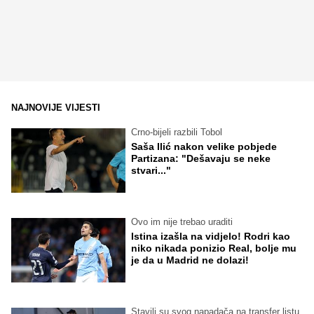
NAJNOVIJE VIJESTI
Crno-bijeli razbili Tobol
Saša Ilić nakon velike pobjede
Partizana: "Dešavaju se neke
stvari..."
Ovo im nije trebao uraditi
Istina izašla na vidjelo! Rodri kao
niko nikada ponizio Real, bolje mu
je da u Madrid ne dolazi!
Stavili su svog napadača na transfer listu