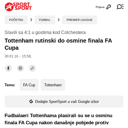
Prijava
Otvori profi
Ot
POČETNA
FUDBAL
PREMIER LEAGUE
Slavili sa 4:1 u gostima kod Colchestera
Tottenham rutinski do osmine finala FA
Cupa
30.01.16. - 15:58,
Teme:
FA Cup
Tottenham
Dodajte SportSport u vaš Google izbor
Fudbalaeri Tottenhama plasirali su se u osminu
finala FA Cupa nakon današnje pobjede protiv