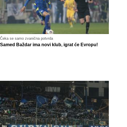
Čeka se samo zvanična potvrda
Samed Baždar ima novi klub, igrat će Evropu!