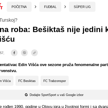
POČETNA
FUDBAL
SÜPER LIG
Turskoj?
na roba: Bešiktaš nije jedini k
Višću
:57,
entativac Edin Višća ove sezone pruža fenomenalne part
rvenstvu.
n Višća
FC Besiktas
FC Trabzonspor
Dodajte SportSport u vaš Google izbor
je rođen 1990. godine u Olovu igra u životnoj formi i sa dvan