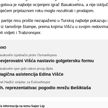
 golova je najbolje ocijenjeni igrač Basaksehira, a nije isklju
ojećem prijelaznom roku moglo rezultirati i prodajom.
partije nisu prošle nezapaženo u Turskoj najbolje pokazuju 
e iz tamošnje štampe, prema kojima Višću u svojim redovim
li vidjeti i Trabzonspor.
ANO
asaksehir izjednačio protiv Osmanlispora
evjerovatni Višća nastavio golgetersku formu
saksehir spor gobi nakon prvog dijela
agična asistencija Edina Višće
el Hadžić strijelac za Eskisehirspor
h. reprezentativac pogodio mrežu Bešiktaša
še informacija na temu Super Lig: