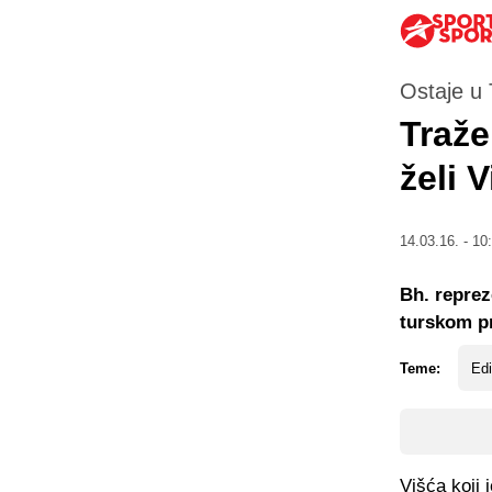
Ostaje u 
Traže
želi 
14.03.16. - 10
Bh. reprez
turskom p
Teme:
Edi
Višća koji 