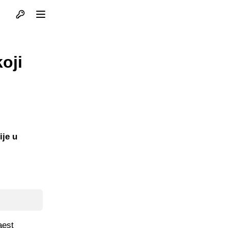
Otvori profil
Otvori meni
oji
ije u
aest