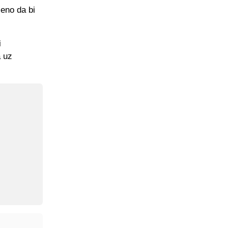
čeno da bi
i
a uz