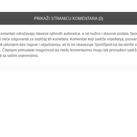
PRIKAŽI STRANICU KOMENTARA (0)
omentari odražavaju stavove njihovih autora/ica, a ne nužno i stavove portala Spor
i neće odgovarati za sadržaj tih kometara. Komentari koji sadrže vrijeđanja, psovan
iti uklonjeni bez najave i objašnjenja, ali to ne obavezuje SportSport.ba da obriše
la. Čitanjem prihvatate mogućnost da među komentarima mogu biti pronađeni sadrža
ti sa vašim uvjerenjima.