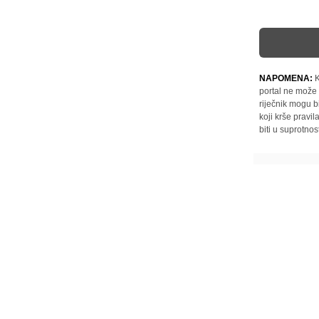
NAPOMENA:
K
portal ne može 
riječnik mogu b
koji krše pravi
biti u suprotnos