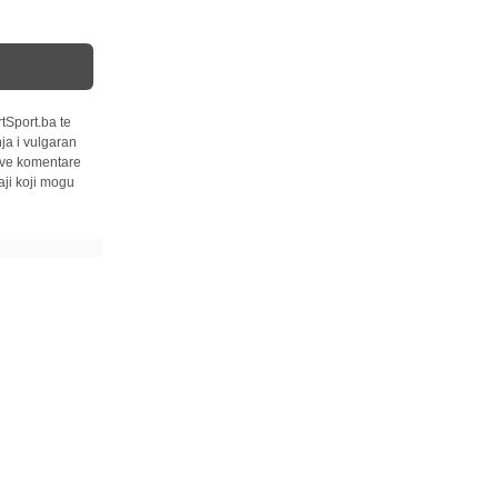
tSport.ba te
ja i vulgaran
 sve komentare
ji koji mogu