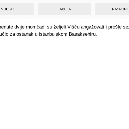
VIJESTI
TABELA
RASPOR
enute dvije momčadi su željeli Višću angažovati i prošle se
lučio za ostanak u istanbulskom Basaksehiru.