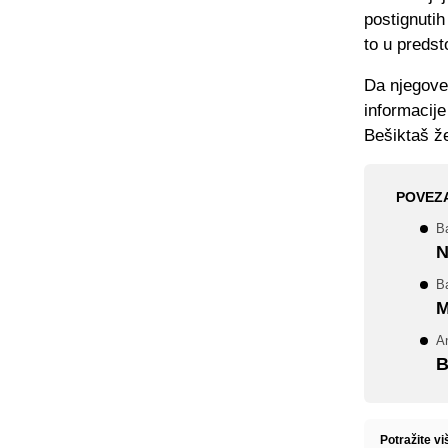
postignutih
to u predst
Da njegove 
informacij
Bešiktaš že
POVEZ
B
N
Ba
M
An
B
Potražite vi