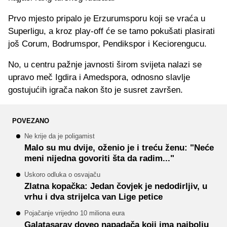
Prvo mjesto pripalo je Erzurumsporu koji se vraća u
Superligu, a kroz play-off će se tamo pokušati plasirati
još Corum, Bodrumspor, Pendikspor i Keciorengucu.
No, u centru pažnje javnosti širom svijeta nalazi se
upravo meč Igdira i Amedspora, odnosno slavlje
gostujućih igrača nakon što je susret završen.
POVEZANO
Ne krije da je poligamist
Malo su mu dvije, oženio je i treću ženu: "Neće
meni nijedna govoriti šta da radim..."
Uskoro odluka o osvajaču
Zlatna kopačka: Jedan čovjek je nedodirljiv, u
vrhu i dva strijelca van Lige petice
Pojačanje vrijedno 10 miliona eura
Galatasaray doveo napadača koji ima najbolju