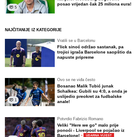
posao vrijedan čak 25 miliona eura!
5
NAJČITANIJE IZ KATEGORIJE
Vratili se u Barcelonu
Flick sinoć održao sastanak, pa
trojici igrača Barcelone saopštio da
napuste pripreme
Ovo se ne viđa često
Bosanac Malik Tubić junak
Schalkea: Gubili su 4:0, a onda je
uslijedio preokret za fudbalske
1
anale!
Potvrdio Fabrizio Romano
Veliki "Here we go" malo prije
ponoći - Liverpool se pojačao iz
·
Barcelone!
UDARNA VIJEST