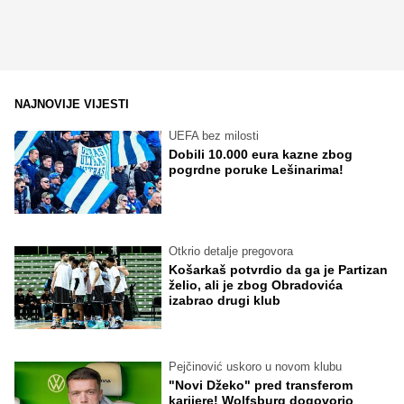
NAJNOVIJE VIJESTI
UEFA bez milosti
Dobili 10.000 eura kazne zbog
pogrdne poruke Lešinarima!
Otkrio detalje pregovora
Košarkaš potvrdio da ga je Partizan
želio, ali je zbog Obradovića
izabrao drugi klub
Pejčinović uskoro u novom klubu
"Novi Džeko" pred transferom
karijere! Wolfsburg dogovorio