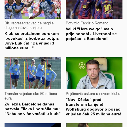
Bh. reprezentativac će negdje
Potvrdio Fabrizio Romano
drugo nastaviti karijeru
Veliki "Here we go" malo
Klub se brutalnom porukom
prije ponoći - Liverpool se
'povukao' iz borbe za potpis
pojačao iz Barcelone!
Jove Lukića! "Da vrijedi 3
miliona eura..."
Transfer vrijedan oko 50 miliona
Pejčinović uskoro u novom klubu
eura
"Novi Džeko" pred
Zvijezda Barcelone danas
transferom karijere!
nazvala Flicka i poručila mu:
Wolfsburg dogovorio posao
"Neću se više vraćati u klub"
vrijedan čak 25 miliona eura!