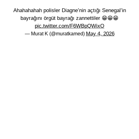
Ahahahahah polisler Diagne’nin açtığı Senegal’in
bayrağını örgüt bayrağı zannettiler 😁😁😁
pic.twitter.com/F6WBpQWixO
May 4, 2026
— Murat K (@muratkamed)