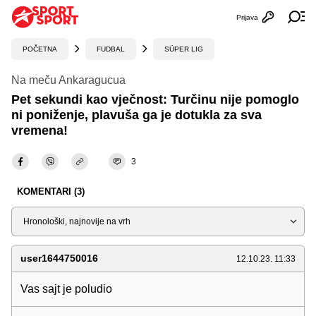
Prijava
Otvori profi
Ot
POČETNA
FUDBAL
SÜPER LIG
Na meču Ankaragucua
Pet sekundi kao vječnost: Turčinu nije pomoglo
ni poniženje, plavuša ga je dotukla za sva
vremena!
3
KOMENTARI (3)
Sortiraj
user1644750016
12.10.23. 11:33
Vas sajt je poludio