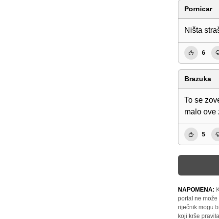
Pornicar
Ništa str
6
Brazuka
To se zove
malo ove 
5
NAPOMENA:
K
portal ne može 
riječnik mogu b
koji krše pravi