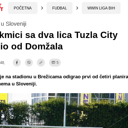
POČETNA
FUDBAL
WWIN LIGA BIH
u Sloveniji
kmici sa dva lica Tuzla City
bio od Domžala
:48,
5
 je na stadionu u Brežicama odigrao prvi od četiri plani
mema u Sloveniji.