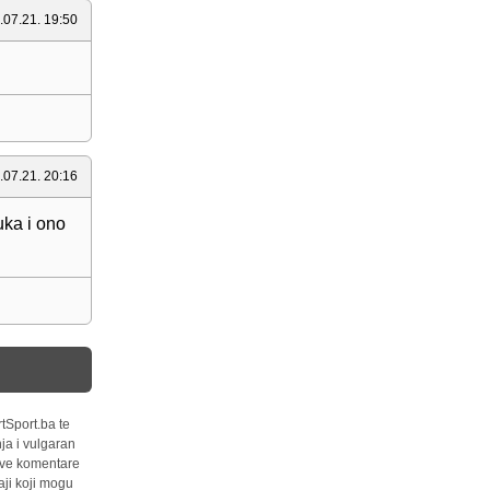
.07.21. 19:50
.07.21. 20:16
uka i ono
tSport.ba te
ja i vulgaran
 sve komentare
ji koji mogu