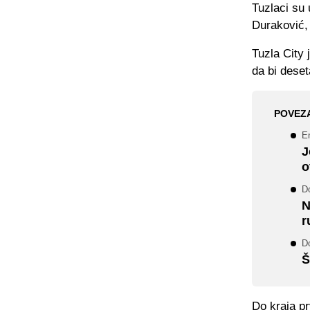
Tuzlaci su 
Duraković, 
Tuzla City 
da bi deset
POVEZ
En
J
o
Do
N
r
D
Š
Do kraja pr