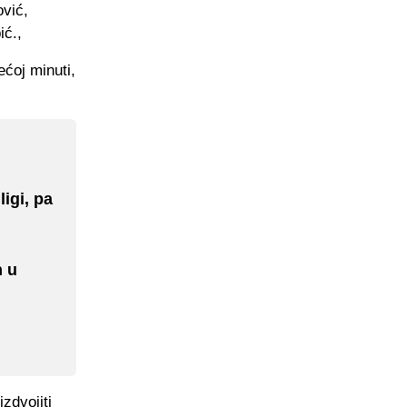
ović,
ić.,
ećoj minuti,
igi, pa
n u
izdvojiti