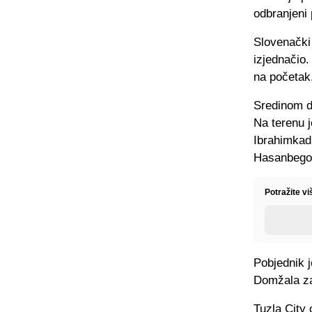
odbranjeni 
Slovenački 
izjednačio.
na početak
Sredinom d
Na terenu j
Ibrahimkad
Hasanbegov
Potražite v
Pobjednik 
Domžala za 
Tuzla City ć