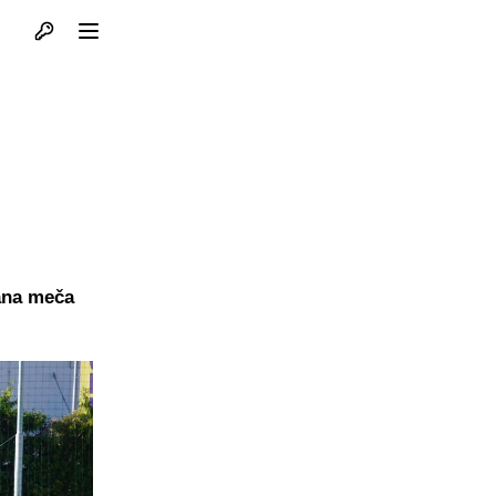
Otvori profil
Otvori meni
rana meča