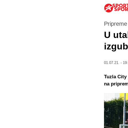
Pripreme 
U uta
izgu
01.07.21. - 19
Tuzla City
na pripre