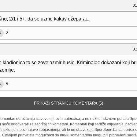
01
ašno, 2/1 i 5+, da se uzme kakav džeparac.
2
01
 kladionica to se zove azmir husic. Kriminalac dokazani koji br
zemlje.
5
PRIKAŽI STRANICU KOMENTARA (5)
omentari odražavaju stavove njihovih autora/ica, a ne nužno i stavove portala Spor
i neće odgovarati za sadržaj tih kometara. Komentari koji sadrže vrijeđanja, psovan
iti uklonjeni bez najave i objašnjenja, ali to ne obavezuje SportSport.ba da obriše
la. Čitanjem prihvatate mogućnost da među komentarima mogu biti pronađeni sadrža