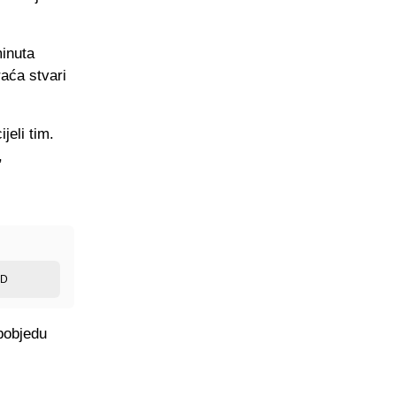
minuta
raća stvari
eli tim.
,
ED
pobjedu