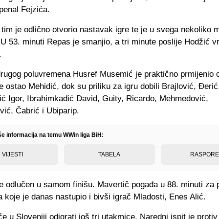
penal Fejzića.
tim je odlično otvorio nastavak igre te je u svega nekoliko 
 U 53. minuti Repas je smanjio, a tri minute poslije Hodžić v
.
rugog poluvremena Husref Musemić je praktično prmijenio cij
e ostao Mehidić, dok su priliku za igru dobili Brajlović, Đerić
ić Igor, Ibrahimkadić David, Guity, Ricardo, Mehmedović,
ić, Čabrić i Ubiparip.
iše informacija na temu WWin liga BiH:
VIJESTI
TABELA
RASPOR
je odlučen u samom finišu. Mavertič pogađa u 88. minuti za 
koje je danas nastupio i bivši igrač Mladosti, Enes Alić.
e u Sloveniji odigrati još tri utakmice. Naredni ispit je protiv