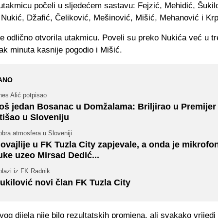
utakmicu počeli u sljedećem sastavu: Fejzić, Mehidić, Šukil
Nukić, Džafić, Čeliković, Mešinović, Mišić, Mehanović i Krp
je odlično otvorila utakmicu. Poveli su preko Nukića već u tr
ak minuta kasnije pogodio i Mišić.
ANO
es Alić potpisao
oš jedan Bosanac u Domžalama: Briljirao u Premijer l
tišao u Sloveniju
bra atmosfera u Sloveniji
ovajlije u FK Tuzla City zapjevale, a onda je mikrofo
uke uzeo Mirsad Dedić...
olazi iz FK Radnik
ukilović novi član FK Tuzla City
vog dijela nije bilo rezultatskih promjena, ali svakako vrijedi 