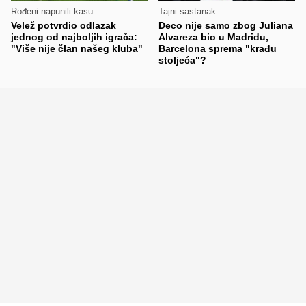
Rođeni napunili kasu
Tajni sastanak
Velež potvrdio odlazak
Deco nije samo zbog Juliana
jednog od najboljih igrača:
Alvareza bio u Madridu,
"Više nije član našeg kluba"
Barcelona sprema "krađu
stoljeća"?