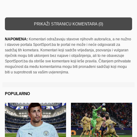
PRIKAŽI STRANICU KOMENTARA (0)
NAPOMENA:
Komentari odražavaju stavove njihovih autora/ica, a ne nužno
i stavove portala SportSport.ba te portal ne može i neće odgovarati za
sadržaj tih kometara. Komentari koji sadrže vrijeđanja, psovanja i vulgaran
riječnik mogu biti uklonjeni bez najave i objašnjenja, ali to ne obavezuje
SportSport.ba da obriše sve komentare koji krše pravila. Čitanjem prihvatate
mogućnost da među komentarima mogu biti pronađeni sadržaji koji mogu
biti u suprotnosti sa vašim uvjerenjima.
POPULARNO