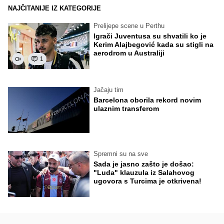
NAJČITANIJE IZ KATEGORIJE
Prelijepe scene u Perthu
Igrači Juventusa su shvatili ko je
Kerim Alajbegović kada su stigli na
aerodrom u Australiji
1
Jačaju tim
Barcelona oborila rekord novim
ulaznim transferom
Spremni su na sve
Sada je jasno zašto je došao:
"Luda" klauzula iz Salahovog
ugovora s Turcima je otkrivena!