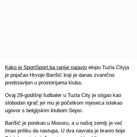
Kako je SportSport.ba ranije najavio
ekipu Tuzla Cityja
je pojačao Hrvoje Barišić koji je danas zvanično
predstavljen u prostorijama kluba.
Ovaj 29-godišnji fudbaler u Tuzla City je stigao kao
slobodan igrač jer mu je početkom mjeseca istekao
ugovor s belgijskim klubom Sepsi.
Barišić je ponikao u Mosoru, a u našoj zemlji je već
imao priliku da nastupa. U dva navrata je branio boje