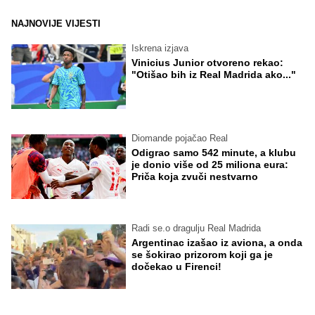
NAJNOVIJE VIJESTI
Iskrena izjava
Vinicius Junior otvoreno rekao:
"Otišao bih iz Real Madrida ako..."
Diomande pojačao Real
Odigrao samo 542 minute, a klubu
je donio više od 25 miliona eura:
Priča koja zvuči nestvarno
Radi se.o dragulju Real Madrida
Argentinac izašao iz aviona, a onda
se šokirao prizorom koji ga je
dočekao u Firenci!