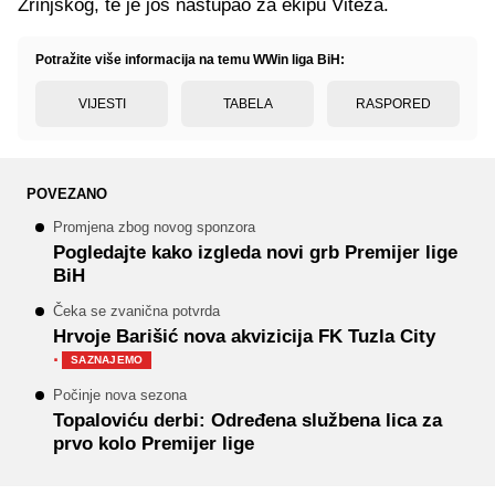
Zrinjskog, te je još nastupao za ekipu Viteza.
Potražite više informacija na temu WWin liga BiH:
VIJESTI
TABELA
RASPORED
POVEZANO
Promjena zbog novog sponzora
Pogledajte kako izgleda novi grb Premijer lige
BiH
Čeka se zvanična potvrda
Hrvoje Barišić nova akvizicija FK Tuzla City
·
SAZNAJEMO
Počinje nova sezona
Topaloviću derbi: Određena službena lica za
prvo kolo Premijer lige