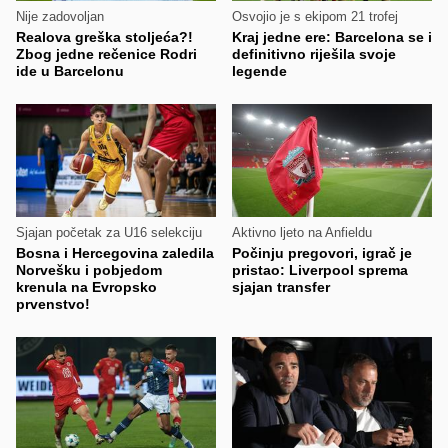
Nije zadovoljan
Osvojio je s ekipom 21 trofej
Realova greška stoljeća?!
Kraj jedne ere: Barcelona se i
Zbog jedne rečenice Rodri
definitivno riješila svoje
ide u Barcelonu
legende
Sjajan početak za U16 selekciju
Aktivno ljeto na Anfieldu
Bosna i Hercegovina zaledila
Počinju pregovori, igrač je
Norvešku i pobjedom
pristao: Liverpool sprema
krenula na Evropsko
sjajan transfer
prvenstvo!