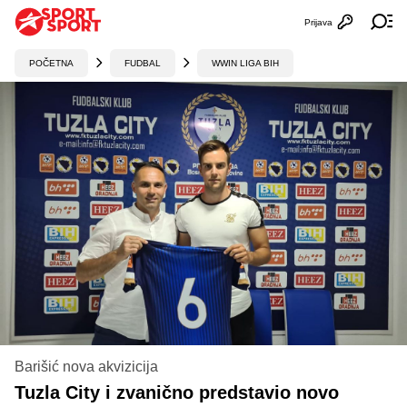
Prijava
Otvori profi
Ot
POČETNA
FUDBAL
WWIN LIGA BIH
Barišić nova akvizicija
Tuzla City i zvanično predstavio novo