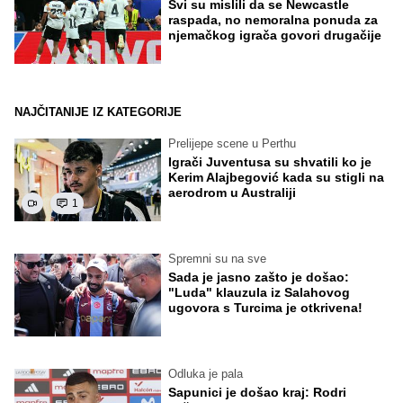
Svi su mislili da se Newcastle
raspada, no nemoralna ponuda za
njemačkog igrača govori drugačije
NAJČITANIJE IZ KATEGORIJE
Prelijepe scene u Perthu
Igrači Juventusa su shvatili ko je
Kerim Alajbegović kada su stigli na
aerodrom u Australiji
1
Spremni su na sve
Sada je jasno zašto je došao:
"Luda" klauzula iz Salahovog
ugovora s Turcima je otkrivena!
Odluka je pala
Sapunici je došao kraj: Rodri