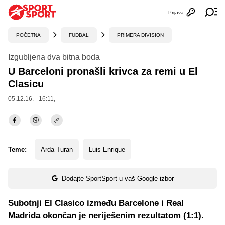
Prijava
Otvori profi
Ot
POČETNA
FUDBAL
PRIMERA DIVISION
Izgubljena dva bitna boda
U Barceloni pronašli krivca za remi u El
Clasicu
05.12.16. - 16:11,
Teme:
Arda Turan
Luis Enrique
Dodajte SportSport u vaš Google izbor
Subotnji El Clasico između Barcelone i Real
Madrida okončan je neriješenim rezultatom (1:1).