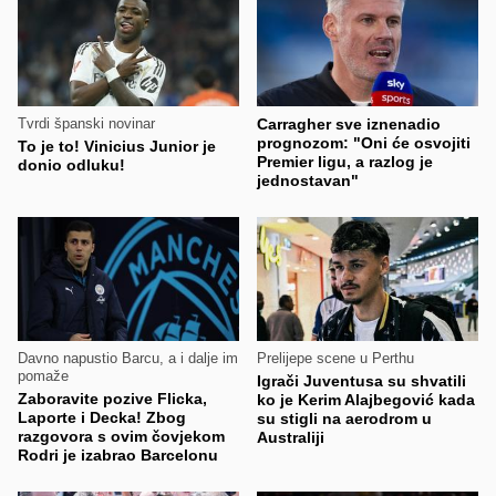
Tvrdi španski novinar
Carragher sve iznenadio
prognozom: "Oni će osvojiti
To je to! Vinicius Junior je
Premier ligu, a razlog je
donio odluku!
jednostavan"
Davno napustio Barcu, a i dalje im
Prelijepe scene u Perthu
pomaže
Igrači Juventusa su shvatili
Zaboravite pozive Flicka,
ko je Kerim Alajbegović kada
Laporte i Decka! Zbog
su stigli na aerodrom u
razgovora s ovim čovjekom
Australiji
Rodri je izabrao Barcelonu