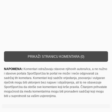
PRIKAŽI STRANICU KOMENTARA (0)
NAPOMENA:
Komentari odražavaju stavove njihovih autora/ica, a ne nužno
i stavove portala SportSport.ba te portal ne može i neće odgovarati za
sadržaj tih kometara. Komentari koji sadrže vrijeđanja, psovanja i vulgaran
riječnik mogu biti uklonjeni bez najave i objašnjenja, ali to ne obavezuje
SportSport.ba da obriše sve komentare koji krše pravila. Čitanjem prihvatate
mogućnost da među komentarima mogu biti pronađeni sadržaji koji mogu
biti u suprotnosti sa vašim uvjerenjima.