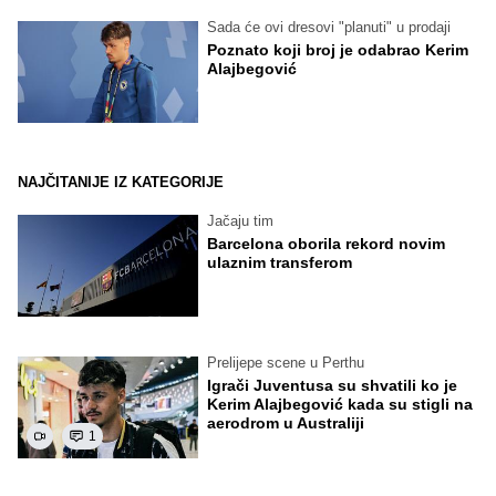
Sada će ovi dresovi "planuti" u prodaji
Poznato koji broj je odabrao Kerim
Alajbegović
NAJČITANIJE IZ KATEGORIJE
Jačaju tim
Barcelona oborila rekord novim
ulaznim transferom
Prelijepe scene u Perthu
Igrači Juventusa su shvatili ko je
Kerim Alajbegović kada su stigli na
aerodrom u Australiji
1