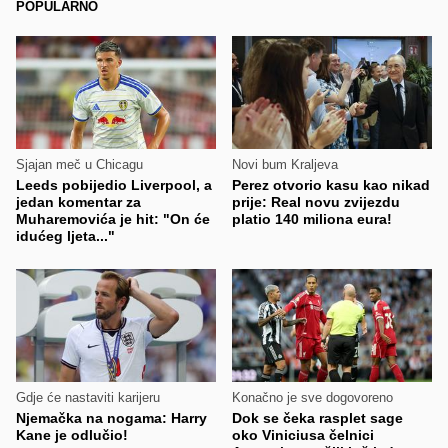
POPULARNO
Sjajan meč u Chicagu
Novi bum Kraljeva
Leeds pobijedio Liverpool, a
Perez otvorio kasu kao nikad
jedan komentar za
prije: Real novu zvijezdu
Muharemovića je hit: "On će
platio 140 miliona eura!
idućeg ljeta..."
Gdje će nastaviti karijeru
Konačno je sve dogovoreno
Njemačka na nogama: Harry
Dok se čeka rasplet sage
Kane je odlučio!
oko Viniciusa čelnici