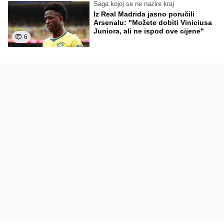
Saga kojoj se ne nazire kraj
Iz Real Madrida jasno poručili
Arsenalu: "Možete dobiti Viniciusa
Juniora, ali ne ispod ove cijene"
6