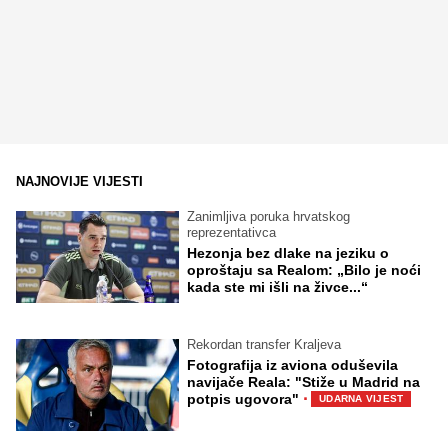
NAJNOVIJE VIJESTI
Zanimljiva poruka hrvatskog
reprezentativca
Hezonja bez dlake na jeziku o
oproštaju sa Realom: „Bilo je noći
kada ste mi išli na živce...“
Rekordan transfer Kraljeva
Fotografija iz aviona oduševila
navijače Reala: "Stiže u Madrid na
·
potpis ugovora"
UDARNA VIJEST