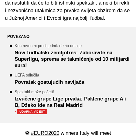
da naslutiti da će to biti istinski spektakl, a neki bi rekli
i nezvanična utakmica za prvaka svijeta obzirom da se
u Južnoj Americi i Evropi igra najbolji fudbal.
POVEZANO
Kontroverzni predsjednik otkrio detalje
Novi fudbalski zemljotres: Zaboravite na
Superligu, sprema se takmičenje od 10 milijardi
eura!
UEFA odlučila
Povratak gostujućih navijača
Spektakl može početi!
Izvučene grupe Lige prvaka: Paklene grupe A i
B, Džeko ide na Real Madrid
·
UDARNA VIJEST
⚽
#EURO2020
winners Italy will meet