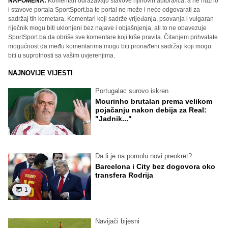
NAPOMENA:
Komentari odražavaju stavove njihovih autora/ica, a ne nužno
i stavove portala SportSport.ba te portal ne može i neće odgovarati za
sadržaj tih kometara. Komentari koji sadrže vrijeđanja, psovanja i vulgaran
riječnik mogu biti uklonjeni bez najave i objašnjenja, ali to ne obavezuje
SportSport.ba da obriše sve komentare koji krše pravila. Čitanjem prihvatate
mogućnost da među komentarima mogu biti pronađeni sadržaji koji mogu
biti u suprotnosti sa vašim uvjerenjima.
NAJNOVIJE VIJESTI
Portugalac surovo iskren
Mourinho brutalan prema velikom
pojačanju nakon debija za Real:
"Jadnik..."
Da li je na pomolu novi preokret?
Barcelona i City bez dogovora oko
transfera Rodrija
1
Navijači bijesni