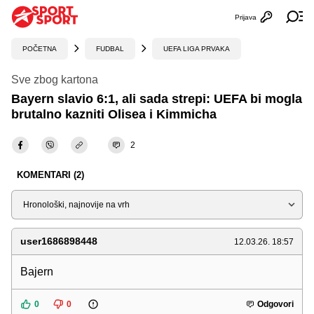
Prijava
Otvori profi
Ot
POČETNA
FUDBAL
UEFA LIGA PRVAKA
Sve zbog kartona
Bayern slavio 6:1, ali sada strepi: UEFA bi mogla
brutalno kazniti Olisea i Kimmicha
2
KOMENTARI (2)
Sortiraj
user1686898448
12.03.26. 18:57
Bajern
0
0
Odgovori