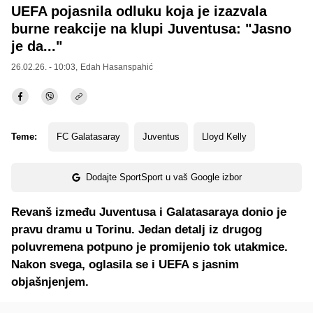
UEFA pojasnila odluku koja je izazvala
burne reakcije na klupi Juventusa: "Jasno
je da..."
26.02.26. - 10:03,
Edah Hasanspahić
Teme:
FC Galatasaray
Juventus
Lloyd Kelly
Dodajte SportSport u vaš Google izbor
Revanš između Juventusa i Galatasaraya donio je
pravu dramu u Torinu. Jedan detalj iz drugog
poluvremena potpuno je promijenio tok utakmice.
Nakon svega, oglasila se i UEFA s jasnim
objašnjenjem.