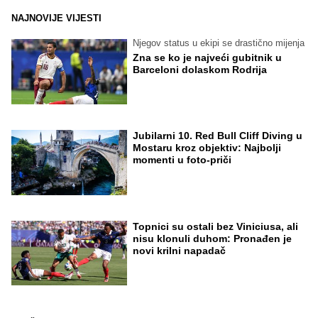
NAJNOVIJE VIJESTI
Njegov status u ekipi se drastično mijenja
Zna se ko je najveći gubitnik u
Barceloni dolaskom Rodrija
Jubilarni 10. Red Bull Cliff Diving u
Mostaru kroz objektiv: Najbolji
momenti u foto-priči
Topnici su ostali bez Viniciusa, ali
nisu klonuli duhom: Pronađen je
novi krilni napadač