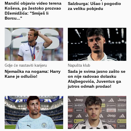
Mandić objavio video terena
Salzburga: Ušao i pogodio
Koševa, pa žestoko prozvao
za veliku pobjedu
Džemidžića: "Smiješ li
Borcu..."
Gdje će nastaviti karijeru
Napušta klub
Njemačka na nogama: Harry
Sada je svima jasno zašto se
Kane je odlučio!
on nije radovao dolasku
Alajbegovića, Juventus ga
jutros odmah prodao!