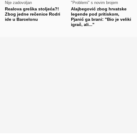
Nije zadovoljan
"Problemi" s novim brojem
Realova greška stoljeća?!
Alajbegović zbog hrvatske
Zbog jedne rečenice Rodri
legende pod pritiskom,
ide u Barcelonu
Pjanić ga brani: "Bio je veliki
igrač, ali..."