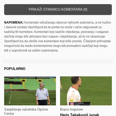
PRIKAŽI STRANICU KOMENTARA (0)
NAPOMENA:
Komentari odražavaju stavove njihovih autora/ica, a ne nužno
i stavove portala SportSport.ba te portal ne može i neće odgovarati za
sadržaj tih kometara. Komentari koji sadrže vrijeđanja, psovanja i vulgaran
riječnik mogu biti uklonjeni bez najave i objašnjenja, ali to ne obavezuje
SportSport.ba da obriše sve komentare koji krše pravila. Čitanjem prihvatate
mogućnost da među komentarima mogu biti pronađeni sadržaji koji mogu
biti u suprotnosti sa vašim uvjerenjima.
POPULARNO
Saopštenje načelnika Općine
Bravo majstore
Centar
Haris Tabaković junak