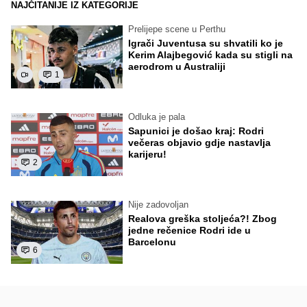
NAJČITANIJE IZ KATEGORIJE
Prelijepe scene u Perthu
Igrači Juventusa su shvatili ko je
Kerim Alajbegović kada su stigli na
aerodrom u Australiji
1
Odluka je pala
Sapunici je došao kraj: Rodri
večeras objavio gdje nastavlja
karijeru!
2
Nije zadovoljan
Realova greška stoljeća?! Zbog
jedne rečenice Rodri ide u
Barcelonu
6