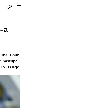
Otvori profil
Otvori meni
B-a
Final Four
ne nastupe
u VTB lige.