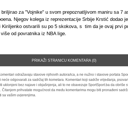
 briljirao za "Vojnike" u svom prepoznatljivom maniru sa 7 as
 poena. Njegov kolega iz reprezentacije Srbije Krstić dodao j
i Kiriljenko ostvarili su po 5 skokova, s tim da je ovaj prvi 
više od povratnika iz NBA lige.
PRIKAŽI STRANICU KOMENTARA (0)
omentari odražavaju stavove njihovih autora/ica, a ne nužno i stavove portala Spor
i neće odgovarati za sadržaj tih kometara. Komentari koji sadrže vrijeđanja, psovan
iti uklonjeni bez najave i objašnjenja, ali to ne obavezuje SportSport.ba da obriše
la. Čitanjem prihvatate mogućnost da među komentarima mogu biti pronađeni sadrža
ti sa vašim uvjerenjima.