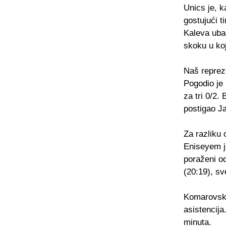
Unics je, k
gostujući t
Kaleva ubac
skoku u koj
Naš repreze
Pogodio je 
za tri 0/2.
postigao J
Za razliku
Eniseyem j
poraženi od
(20:19), sv
Komarovsky
asistencija
minuta.