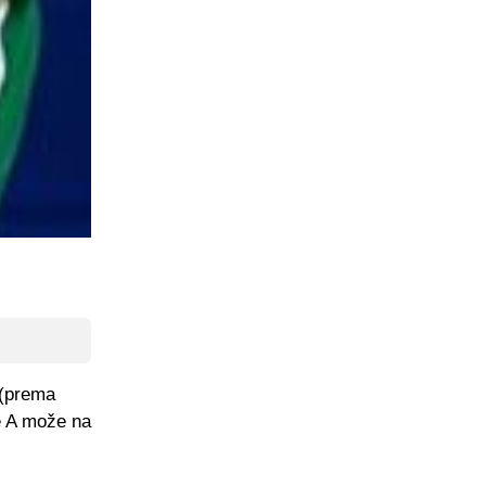
 (prema
e A može na