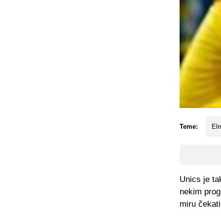
Teme:
El
Unics je ta
nekim prog
miru čekati