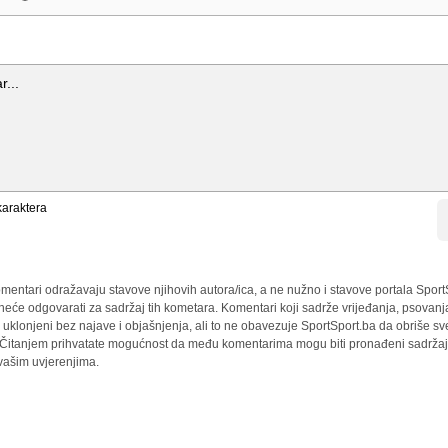
araktera
mentari odražavaju stavove njihovih autora/ica, a ne nužno i stavove portala Sport
 neće odgovarati za sadržaj tih kometara. Komentari koji sadrže vrijeđanja, psovanj
i uklonjeni bez najave i objašnjenja, ali to ne obavezuje SportSport.ba da obriše 
a. Čitanjem prihvatate mogućnost da među komentarima mogu biti pronađeni sadržaji
 vašim uvjerenjima.