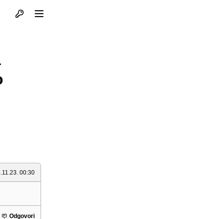
Otvori profil
Otvori meni
a
o
.11.23. 00:30
Odgovori