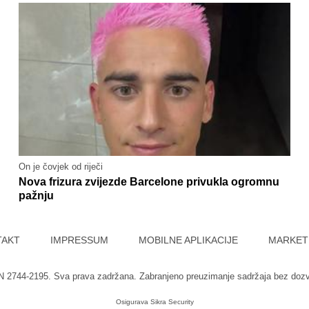
On je čovjek od riječi
Nova frizura zvijezde Barcelone privukla ogromnu
pažnju
TAKT
IMPRESSUM
MOBILNE APLIKACIJE
MARKET
SN 2744-2195. Sva prava zadržana. Zabranjeno preuzimanje sadržaja bez doz
Osigurava
Sikra Security