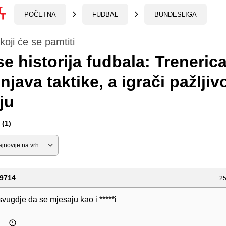
POČETNA
FUDBAL
BUNDESLIGA
koji će se pamtiti
se historija fudbala: Treneric
njava taktike, a igrači pažljiv
ju
(1)
9714
25
vugdje da se mjesaju kao i *****i