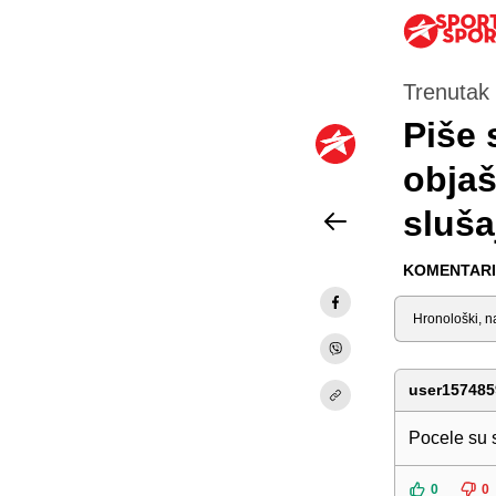
Trenutak 
Piše 
objaš
sluša
KOMENTARI 
Sortiraj
user157485
Pocele su s
0
0