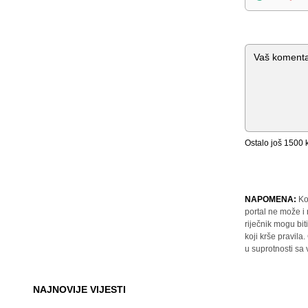
Komentar
Ostalo još
1500
k
NAPOMENA:
Ko
portal ne može i
riječnik mogu bit
koji krše pravil
u suprotnosti sa
NAJNOVIJE VIJESTI