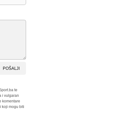
POŠALJI
Sport.ba te
a i vulgaran
sve komentare
 koji mogu biti