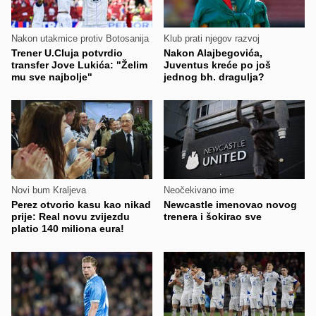
Nakon utakmice protiv Botosanija
Klub prati njegov razvoj
Trener U.Cluja potvrdio
Nakon Alajbegovića,
transfer Jove Lukića: "Želim
Juventus kreće po još
mu sve najbolje"
jednog bh. dragulja?
Novi bum Kraljeva
Neočekivano ime
Perez otvorio kasu kao nikad
Newcastle imenovao novog
prije: Real novu zvijezdu
trenera i šokirao sve
platio 140 miliona eura!