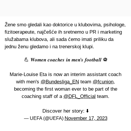
Žene smo gledali kao doktorice u klubovima, psihologe,
fizitoerapeute, najčešće ih sretnemo u PR i marketing
služabama klubova, ali sada ćemo imati priliku da
jednu ženu gledamo i na trenerskoj klupi.
💪 𝑾𝒐𝒎𝒆𝒏 𝒄𝒐𝒂𝒄𝒉𝒆𝒔 𝒊𝒏 𝒎𝒆𝒏'𝒔 𝒇𝒐𝒐𝒕𝒃𝒂𝒍𝒍 ⚽
Marie-Louise Eta is now an interim assistant coach
with men's
@Bundesliga_EN
team
@fcunion
,
becoming the first woman ever to be part of the
coaching staff of a
@DFL_Official
team.
Discover her story: ⬇️
November 17, 2023
— UEFA (@UEFA)