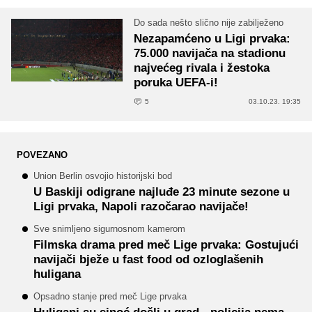
Do sada nešto slično nije zabilježeno
Nezapamćeno u Ligi prvaka:
75.000 navijača na stadionu
najvećeg rivala i žestoka
poruka UEFA-i!
5
03.10.23. 19:35
POVEZANO
Union Berlin osvojio historijski bod
U Baskiji odigrane najluđe 23 minute sezone u
Ligi prvaka, Napoli razočarao navijače!
Sve snimljeno sigurnosnom kamerom
Filmska drama pred meč Lige prvaka: Gostujući
navijači bježe u fast food od ozloglašenih
huligana
Opsadno stanje pred meč Lige prvaka