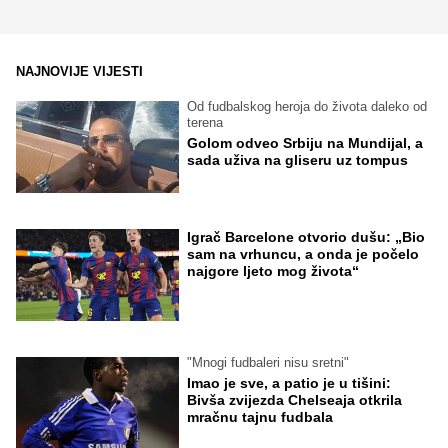
NAJNOVIJE VIJESTI
Od fudbalskog heroja do života daleko od
terena
Golom odveo Srbiju na Mundijal, a
sada uživa na gliseru uz tompus
Igrač Barcelone otvorio dušu: „Bio
sam na vrhuncu, a onda je počelo
najgore ljeto mog života“
"Mnogi fudbaleri nisu sretni"
Imao je sve, a patio je u tišini:
Bivša zvijezda Chelseaja otkrila
mračnu tajnu fudbala