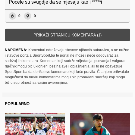
Pocele su svugdje da se mjesaju kao i *****i
0
0
PRIKAŽI STRANICU KOMENTARA (1)
NAPOMENA:
Komentari odražavaju stavove njihovih autora/ica, a ne nužno
i stavove portala SportSport.ba te portal ne može i neće odgovarati za
sadržaj tih kometara. Komentari koji sadrže vrijeđanja, psovanja i vulgaran
riječnik mogu biti uklonjeni bez najave i objašnjenja, ali to ne obavezuje
SportSport.ba da obriše sve komentare koji krše pravila. Čitanjem prihvatate
mogućnost da među komentarima mogu biti pronađeni sadržaji koji mogu
biti u suprotnosti sa vašim uvjerenjima.
POPULARNO