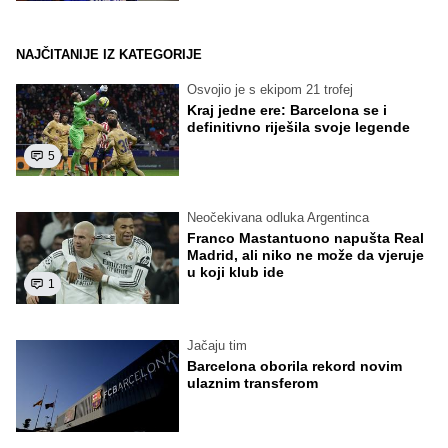
NAJČITANIJE IZ KATEGORIJE
Osvojio je s ekipom 21 trofej
Kraj jedne ere: Barcelona se i
definitivno riješila svoje legende
5
Neočekivana odluka Argentinca
Franco Mastantuono napušta Real
Madrid, ali niko ne može da vjeruje
u koji klub ide
1
Jačaju tim
Barcelona oborila rekord novim
ulaznim transferom