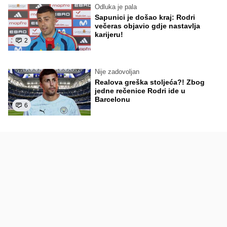
Odluka je pala
Sapunici je došao kraj: Rodri
večeras objavio gdje nastavlja
karijeru!
2
Nije zadovoljan
Realova greška stoljeća?! Zbog
jedne rečenice Rodri ide u
Barcelonu
6