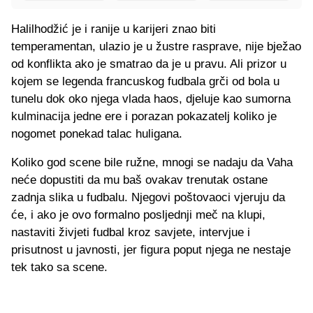
Halilhodžić je i ranije u karijeri znao biti
temperamentan, ulazio je u žustre rasprave, nije bježao
od konflikta ako je smatrao da je u pravu. Ali prizor u
kojem se legenda francuskog fudbala grči od bola u
tunelu dok oko njega vlada haos, djeluje kao sumorna
kulminacija jedne ere i porazan pokazatelj koliko je
nogomet ponekad talac huligana.
Koliko god scene bile ružne, mnogi se nadaju da Vaha
neće dopustiti da mu baš ovakav trenutak ostane
zadnja slika u fudbalu. Njegovi poštovaoci vjeruju da
će, i ako je ovo formalno posljednji meč na klupi,
nastaviti živjeti fudbal kroz savjete, intervjue i
prisutnost u javnosti, jer figura poput njega ne nestaje
tek tako sa scene.