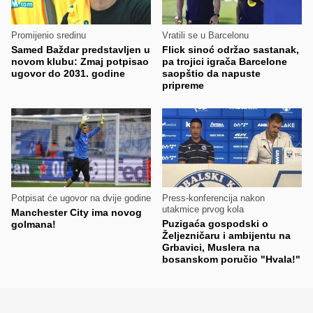
Promijenio sredinu
Vratili se u Barcelonu
Samed Baždar predstavljen u
Flick sinoć održao sastanak,
novom klubu: Zmaj potpisao
pa trojici igrača Barcelone
ugovor do 2031. godine
saopštio da napuste
pripreme
Potpisat će ugovor na dvije godine
Press-konferencija nakon
utakmice prvog kola
Manchester City ima novog
Puzigaća gospodski o
golmana!
Željezničaru i ambijentu na
Grbavici, Muslera na
bosanskom poručio "Hvala!"