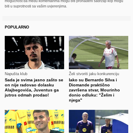
mogućnost da među komentarima mogu biti pronađeni sadržaji koji mogu
biti u suprotnosti sa vašim uvjerenjima.
POPULARNO
Napušta klub
Želi stvoriti jaku konkurenciju
Sada je svima jasno zašto se
Iako su Bernardo Silva i
on nije radovao dolasku
Diomande praktično
Alajbegovića, Juventus ga
završena stvar, Mourinho
jutros odmah prodao!
donio odluku: "Želim i
njega"