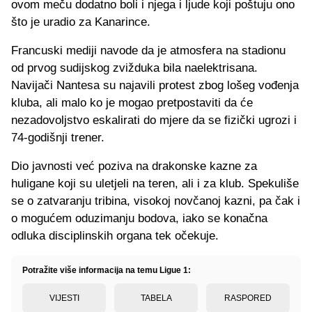
ovom meču dodatno boli i njega i ljude koji poštuju ono
što je uradio za Kanarince.
Francuski mediji navode da je atmosfera na stadionu
od prvog sudijskog zvižduka bila naelektrisana.
Navijači Nantesa su najavili protest zbog lošeg vođenja
kluba, ali malo ko je mogao pretpostaviti da će
nezadovoljstvo eskalirati do mjere da se fizički ugrozi i
74-godišnji trener.
Dio javnosti već poziva na drakonske kazne za
huligane koji su uletjeli na teren, ali i za klub. Spekuliše
se o zatvaranju tribina, visokoj novčanoj kazni, pa čak i
o mogućem oduzimanju bodova, iako se konačna
odluka disciplinskih organa tek očekuje.
Potražite više informacija na temu Ligue 1:
VIJESTI
TABELA
RASPORED