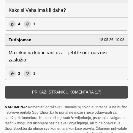
Kako si Vaha imaš li daha?
4
1
Turibjoman
18.05.26. 10:08
Ma crkni na klupi francuza....jebl te oni. nas nisi
zaslužio
3
1
PRIKAŽI STRANICU KOMENTARA (17)
NAPOMENA:
Komentari odražavaju stavove njihovih autora/ica, a ne nužno
i stavove portala SportSport.ba te portal ne može i neće odgovarati za
sadržaj tih kometara. Komentari koji sadrže vrijeđanja, psovanja i vulgaran
riječnik mogu biti uklonjeni bez najave i objašnjenja, ali to ne obavezuje
SportSport.ba da obriše sve komentare koji krše pravila. Čitanjem prihvatate