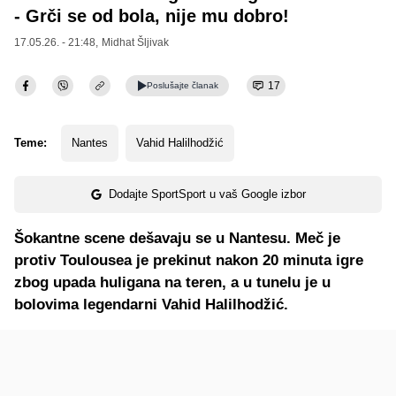
- Grči se od bola, nije mu dobro!
17.05.26. - 21:48,
Midhat Šljivak
17
Poslušajte
članak
Teme:
Nantes
Vahid Halilhodžić
Dodajte SportSport u vaš Google izbor
Šokantne scene dešavaju se u Nantesu. Meč je
protiv Toulousea je prekinut nakon 20 minuta igre
zbog upada huligana na teren, a u tunelu je u
bolovima legendarni Vahid Halilhodžić.