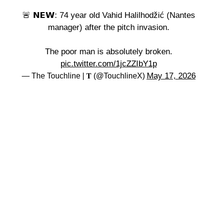
🚨 𝗡𝗘𝗪: 74 year old Vahid Halilhodžić (Nantes
manager) after the pitch invasion.
The poor man is absolutely broken.
pic.twitter.com/1jcZZIbY1p
May 17, 2026
— The Touchline | 𝐓 (@TouchlineX)