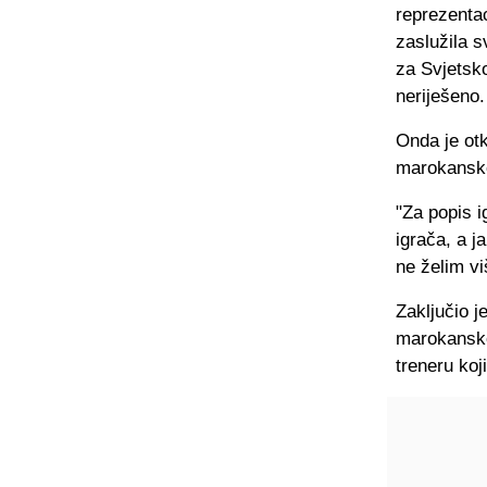
reprezentac
zaslužila s
za Svjetsko
neriješeno. 
Onda je otk
marokansko
"Za popis i
igrača, a j
ne želim vi
Zaključio j
marokanskom
treneru koj