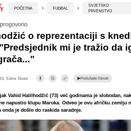
SVJETSKO
POČETNA
FUDBAL
PRVENSTVO
progovorio
hodžić o reprezentaciji s kne
 "Predsjednik mi je tražio da i
grača..."
:01,
Edmir Škorić
Poslušajte
članak
jak Vahid Halilhodžić (73) već godinama je slobodan, nak
ne napustio klupu Maroka. Odveo je ovu afričku zemlju 
a onda je došlo do raskida saradnje.