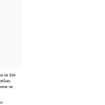
e ne želi
otišao,
 tome ne
lu