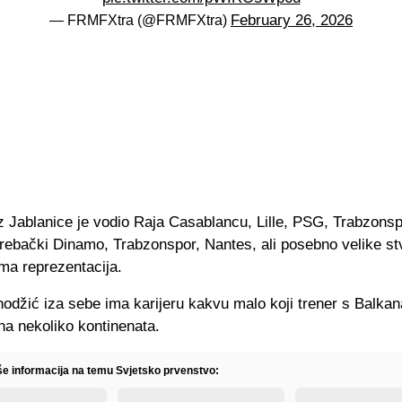
February 26, 2026
— FRMFXtra (@FRMFXtra)
z Jablanice je vodio Raja Casablancu, Lille, PSG, Trabzonsp
grebački Dinamo, Trabzonspor, Nantes, ali posebno velike st
ma reprezentacija.
hodžić iza sebe ima karijeru kakvu malo koji trener s Balka
na nekoliko kontinenata.
iše informacija na temu Svjetsko prvenstvo: