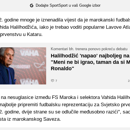
Dodajte SportSport u vaš Google izbor
2. godine mnoge je iznenadila vijest da je marokanski fudba
hida Halilhodžića, iako je trebao voditi popularne Lavove At
prvenstvu u Kataru.
Komentari bh. trenera ponovo pokreću debatu
Halilhodžić 'napao' najboljeg na
"Meni ne bi igrao, taman da si M
Ronaldo"
7
2
 na nesuglasice između FS Maroka i selektora Vahida Halilh
ajbolje pripremiti fudbalsku reprezentaciju za Svjetsko prv
. godine, dvije strane su se odlučile međusobno razići", sa
usta iz marokanskog Saveza.