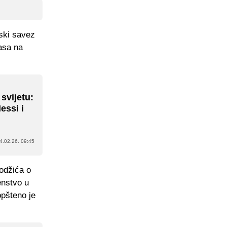
lski savez
lasa na
 svijetu:
essi i
4.02.26. 09:45
odžića o
enstvo u
opšteno je