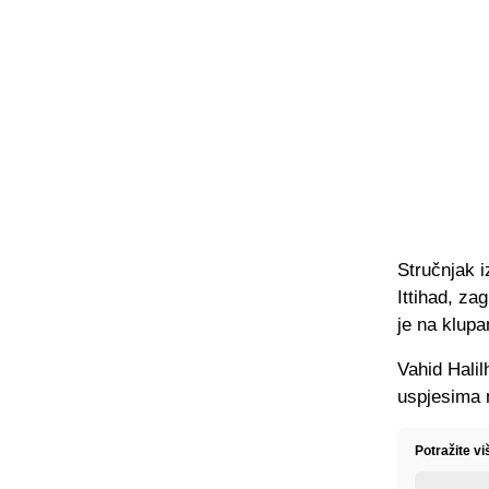
Stručnjak i
Ittihad, za
je na klupa
Vahid Halil
uspjesima 
Potražite v