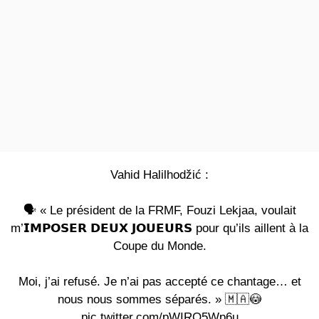
Vahid Halilhodžić :
🗣️ « Le président de la FRMF, Fouzi Lekjaa, voulait
m’𝗜𝗠𝗣𝗢𝗦𝗘𝗥 𝗗𝗘𝗨𝗫 𝗝𝗢𝗨𝗘𝗨𝗥𝗦 pour qu’ils aillent à la
Coupe du Monde.
Moi, j’ai refusé. Je n’ai pas accepté ce chantage… et
nous nous sommes séparés. » 🇲🇦😳
pic.twitter.com/pWIRO5Wp6u