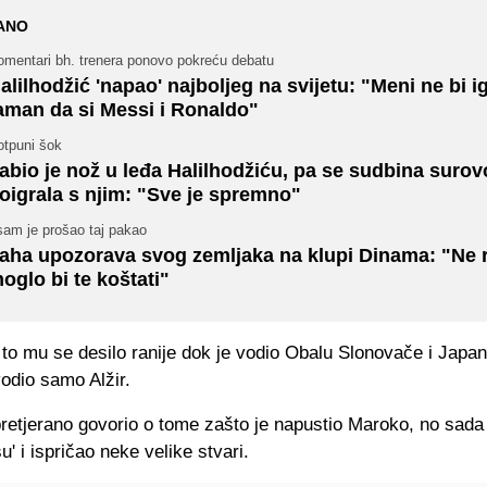
ANO
omentari bh. trenera ponovo pokreću debatu
alilhodžić 'napao' najboljeg na svijetu: "Meni ne bi i
aman da si Messi i Ronaldo"
otpuni šok
abio je nož u leđa Halilhodžiću, pa se sudbina surov
oigrala s njim: "Sve je spremno"
sam je prošao taj pakao
aha upozorava svog zemljaka na klupi Dinama: "Ne r
oglo bi te koštati"
 to mu se desilo ranije dok je vodio Obalu Slonovače i Japan
odio samo Alžir.
retjerano govorio o tome zašto je napustio Maroko, no sada 
u' i ispričao neke velike stvari.