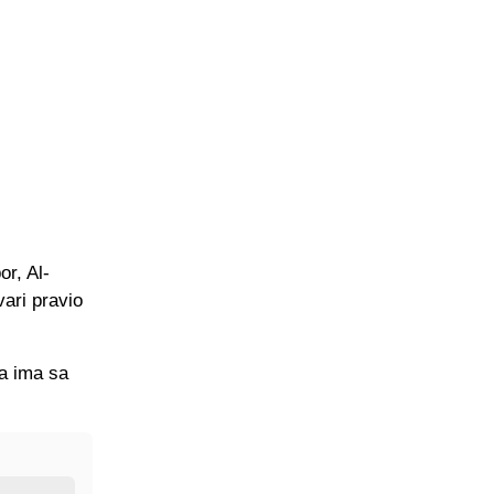
or, Al-
vari pravio
na ima sa