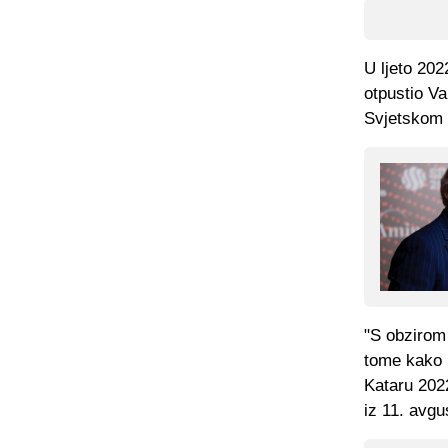
U ljeto 202
otpustio Va
Svjetskom 
"S obzirom
tome kako n
Kataru 2022
iz 11. avg