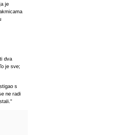
a je
utakmicama
u
ti dva
To je sve;
stigao s
se ne radi
tali."