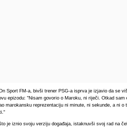
On Sport FM-a, bivši trener PSG-a isprva je izjavio da se viš
ovu epizodu: "Nisam govorio o Maroku, ni riječi. Otkad sam 
ao marokansku reprezentaciju ni minute, ni sekunde, a ni o
i."
što je iznio svoju verziju događaja, istaknuvši svoj rad na če