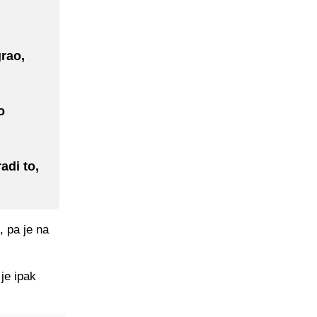
grao,
o
adi to,
, pa je na
je ipak