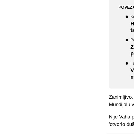
POVEZ
K
H
t
P
Z
p
I 
V
m
Zanimljivo,
Mundijalu v
Nije Vaha p
'otvorio duš