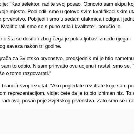
ije: "Kao selektor, radite svoj posao. Obnovio sam ekipu koj
voje mjesto. Pobijedili smo u gotovo svim kvalifikacijskim 
 prvenstvo. Pobijedili smo u sedam utakmica i odigrali jedn
Kvalificirali smo se s puno stila i kvalitete", poručio je.
rio šta se desilo i zbog čega je pukla ljubav između njega i
g saveza nakon tri godine.
grača za Svjetsko prvenstvo, predsjednik mi je htio nametnu
a sam to odbio. Nisam prihvatio ovu ucjenu i rastali smo se. 
še o tome razgovarati."
e braneći svoj ​​rezultat: "Ako pogledate rezultate koje sam po
 reprezentacijom, vidjet ćete da je to bio izniman niz. To 
i radi ovaj posao prije Svjetskog prvenstva. Zato smo se i ras