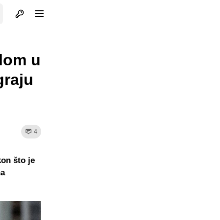
Otvori profil
Otvori meni
dlom u
graju
4
on što je
na