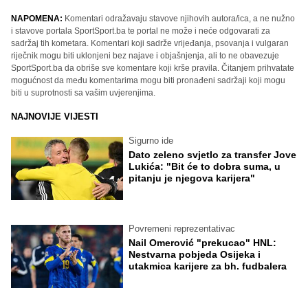
NAPOMENA:
Komentari odražavaju stavove njihovih autora/ica, a ne nužno
i stavove portala SportSport.ba te portal ne može i neće odgovarati za
sadržaj tih kometara. Komentari koji sadrže vrijeđanja, psovanja i vulgaran
riječnik mogu biti uklonjeni bez najave i objašnjenja, ali to ne obavezuje
SportSport.ba da obriše sve komentare koji krše pravila. Čitanjem prihvatate
mogućnost da među komentarima mogu biti pronađeni sadržaji koji mogu
biti u suprotnosti sa vašim uvjerenjima.
NAJNOVIJE VIJESTI
Sigurno ide
Dato zeleno svjetlo za transfer Jove
Lukića: "Bit će to dobra suma, u
pitanju je njegova karijera"
Povremeni reprezentativac
Nail Omerović "prekucao" HNL:
Nestvarna pobjeda Osijeka i
utakmica karijere za bh. fudbalera