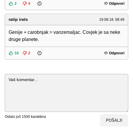
2
4
Odgovori
ratip irats
19.08.18. 08:49
Genije + carobnjak = vanzemaljac. Covjek je sa neke
druge planete.
10
2
Odgovori
Komentar
Ostalo još
1500
karaktera
POŠALJI