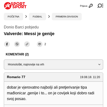
Prijava
Otvori profi
Ot
POČETNA
FUDBAL
PRIMERA DIVISION
Donio Barci pobjedu
Valverde: Messi je genije
2
KOMENTARI (2)
Sortiraj
Romario 77
19.08.18. 11:20
dobar je vjerovatno najbolji ali pretjerivanje tipa
mađionicar ,genije i to... on je covijek koji dobro radi
svoj posao.