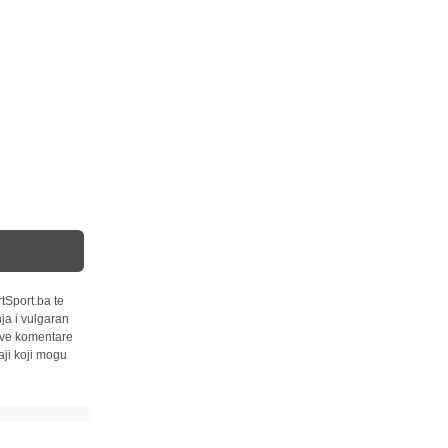
tSport.ba te
ja i vulgaran
 sve komentare
ji koji mogu