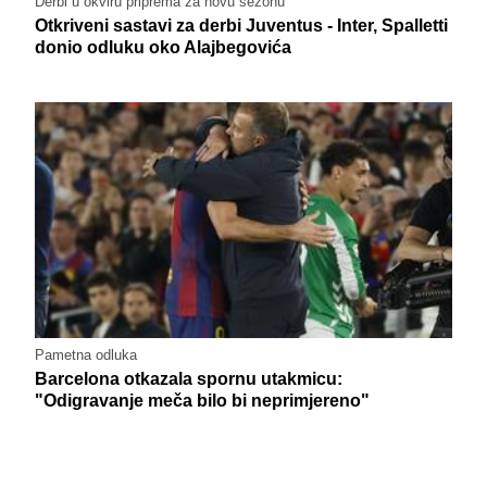
Derbi u okviru priprema za novu sezonu
Otkriveni sastavi za derbi Juventus - Inter, Spalletti
donio odluku oko Alajbegovića
Pametna odluka
Barcelona otkazala spornu utakmicu:
"Odigravanje meča bilo bi neprimjereno"