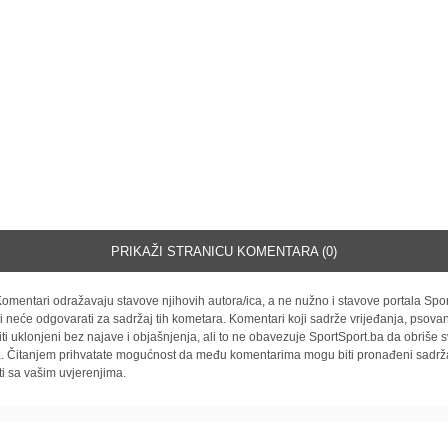
PRIKAŽI STRANICU KOMENTARA (0)
omentari odražavaju stavove njihovih autora/ica, a ne nužno i stavove portala Spor
i neće odgovarati za sadržaj tih kometara. Komentari koji sadrže vrijeđanja, psovan
iti uklonjeni bez najave i objašnjenja, ali to ne obavezuje SportSport.ba da obriše
la. Čitanjem prihvatate mogućnost da među komentarima mogu biti pronađeni sadrža
ti sa vašim uvjerenjima.