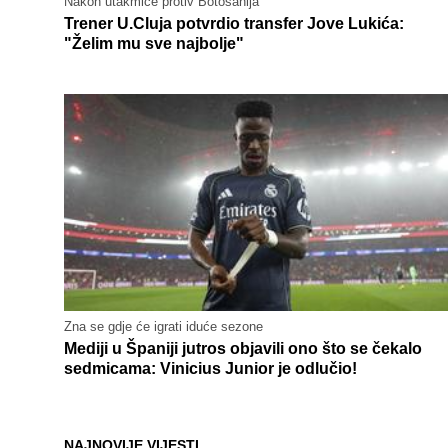
Nakon utakmice protiv Botosanija
Trener U.Cluja potvrdio transfer Jove Lukića:
"Želim mu sve najbolje"
Zna se gdje će igrati iduće sezone
Mediji u Španiji jutros objavili ono što se čekalo
sedmicama: Vinicius Junior je odlučio!
NAJNOVIJE VIJESTI