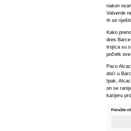
nakon osam
Valverde ne
ih se riješ
Kako prenos
dres Barce 
trojica su 
početk ove
Paco Alcace
doći u Bar
Ipak, Alcac
on se ranij
karijeru pr
Potražite vi