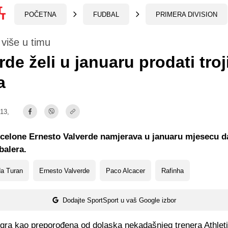
POČETNA
FUDBAL
PRIMERA DIVISION
 više u timu
rde želi u januaru prodati troj
a
:13,
celone Ernesto Valverde namjerava u januaru mjesecu da
dbalera.
da Turan
Ernesto Valverde
Paco Alcacer
Rafinha
Dodajte SportSport u vaš Google izbor
igra kao preporođena od dolaska nekadašnjeg trenera Athleti