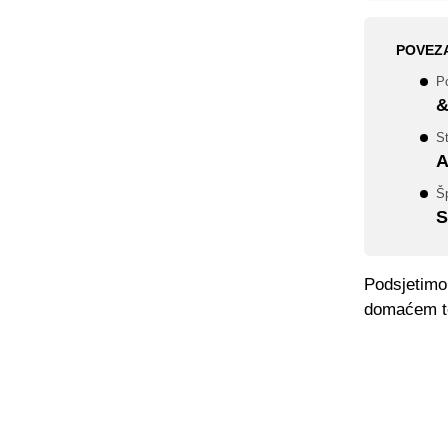
POVEZ
Po
&
St
A
Šp
S
Podsjetimo
domaćem te