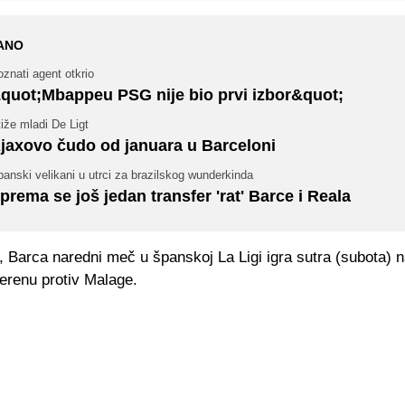
ANO
znati agent otkrio
quot;Mbappeu PSG nije bio prvi izbor&quot;
iže mladi De Ligt
jaxovo čudo od januara u Barceloni
anski velikani u utrci za brazilskog wunderkinda
prema se još jedan transfer 'rat' Barce i Reala
, Barca naredni meč u španskoj La Ligi igra sutra (subota) 
renu protiv Malage.