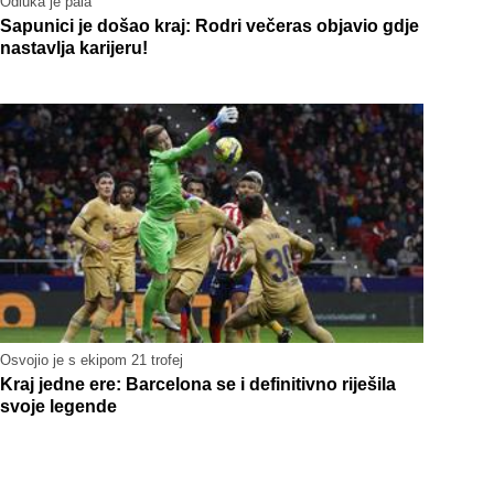
Odluka je pala
Sapunici je došao kraj: Rodri večeras objavio gdje
nastavlja karijeru!
Osvojio je s ekipom 21 trofej
Kraj jedne ere: Barcelona se i definitivno riješila
svoje legende