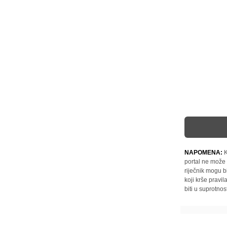
NAPOMENA:
K
portal ne može 
riječnik mogu b
koji krše pravi
biti u suprotnos