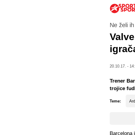
Ne želi ih
Valve
igrač
20.10.17. - 14
Trener Bar
trojice fu
Teme:
Ar
Barcelona 