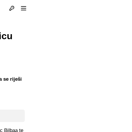
Otvori profil
Otvori meni
icu
 se riješi
c Bilbaa te