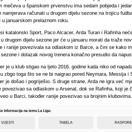
 mečeva u španskom prvenstvu ima sedam pobjeda i jedan
 namjerava računati u drugom dijelu sezone na trojicu fudba
iti u januarskom prelaznom roku.
i katalonski Sport, Paco Alcacer, Arda Turan i Rafinha neće
u drugom dijelu sezone jer će u januaru morati da traže nov
se i ranije povezivala sa odlaskom iz Barce, a čini se kako i
 sezone i dolazak novog trenera konačno presudio da napus
r je u klub stigao na ljeto 2016. godine kada niko od napada
cu zbgo toga što se ne bi naigrao pored Neymara, Messija i 
er je došao i pogriješio. S druge strane, Arda ne igra već m
e povezivao sa odlaskom u Arsenal, dok se Rafinha, koji je č
oveo u Barci, također ranije povezivao sa brojnim klubovima
še informacija na temu La Liga:
VIJESTI
TABELA
RASPOR