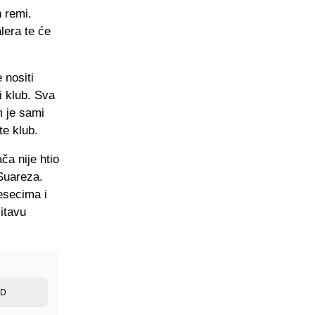
 remi.
lera te će
 nositi
i klub. Sva
m je sami
te klub.
ča nije htio
Suareza.
jesecima i
itavu
.
ED