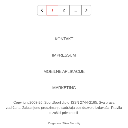
1
2
...
Previous
Next
KONTAKT
IMPRESSUM
MOBILNE APLIKACIJE
MARKETING
Copyright 2008-26. SportSport d.o.o. ISSN 2744-2195. Sva prava
zadržana. Zabranjeno preuzimanje sadržaja bez dozvole izdavača.
Pravila
o zaštiti privatnosti.
Osigurava
Sikra Security