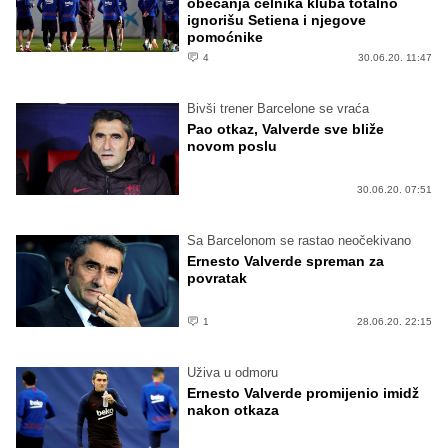
obećanja čelnika kluba totalno
ignorišu Setiena i njegove
pomoćnike
4
30.06.20. 11:47
Bivši trener Barcelone se vraća
Pao otkaz, Valverde sve bliže
novom poslu
30.06.20. 07:51
Sa Barcelonom se rastao neočekivano
Ernesto Valverde spreman za
povratak
1
28.06.20. 22:15
Uživa u odmoru
Ernesto Valverde promijenio imidž
nakon otkaza