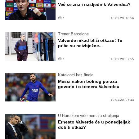
Već se zna i nasljednik Valverdea?
1
10.01.20. 10:56
Trener Barcelone
Valverde nikad bliži otkazu: Te
priče su neizbježne...
1
10.01.20. 07:55
Katalonci bez finala
Messi nakon bolnog poraza
govorio i o treneru Valverdeu
10.01.20. 07:44
U Barceloni više nemaju strpljenja
Ernesto Valverde će u ponedjeljak
dobiti otkaz?