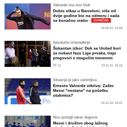
Valverde ima novi klub
Dobio otkaz u Barceloni, više od
dvije godine bio na odmoru i sada
·
se konačno vratio
ZVANIČNO
30.06.22. 12:49
Apsolutno iznenađenje
Šokantan izbor: Dok se United bori
za nokaut fazu Lige prvaka, traju
pregovori s mogućim trenerom
12
23.11.21. 19:16
Situacija je jako zanimljiva
Ernesto Valverde otkriva: Zašto
Messi "nestane" na početku
utakmica?
24.12.20. 14:01
Nisu postigli takav dogovor
Messi i društvo zbog lažnog