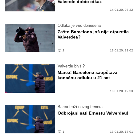
Valverde dobio otkaz
14.01.20. 08:22
Odluka je već donesena
Zašto Barcelona još nije otpustila
Valverdea?
2
13.01.20. 23:02
Valverde bivši?
Marca: Barcelona saopštava
konačnu odluku u 21 sat
13.01.20. 19:53
Barca traži novog trenera
Odbrojani sati Ernestu Valverdeu!
1
13.01.20. 18:01