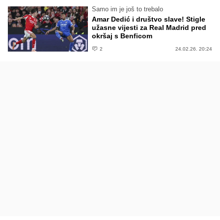
Samo im je još to trebalo
Amar Dedić i društvo slave! Stigle
užasne vijesti za Real Madrid pred
okršaj s Benficom
2
24.02.26. 20:24