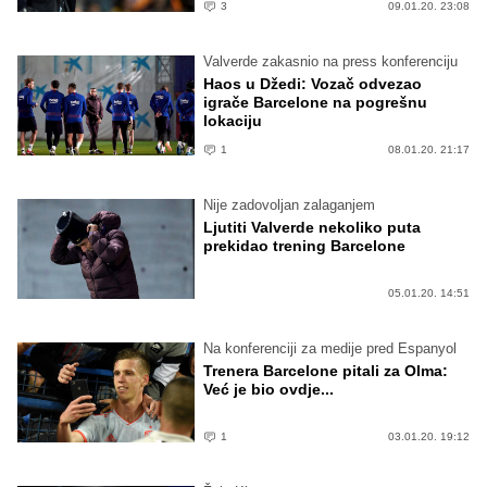
3
09.01.20. 23:08
Valverde zakasnio na press konferenciju
Haos u Džedi: Vozač odvezao
igrače Barcelone na pogrešnu
lokaciju
1
08.01.20. 21:17
Nije zadovoljan zalaganjem
Ljutiti Valverde nekoliko puta
prekidao trening Barcelone
05.01.20. 14:51
Na konferenciji za medije pred Espanyol
Trenera Barcelone pitali za Olma:
Već je bio ovdje...
1
03.01.20. 19:12