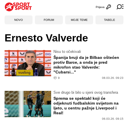
Prijava
Otvori profi
Ot
NOVO
FORUM
MOJE TEME
TABELE
Ernesto Valverde
Nisu to očekivali
Španija bruji da je Bilbao oštećen
protiv Barce, a onda je pred
mikrofon stao Valverde:
"Cubarsi..."
9
08.03.26. 09:23
Sve drugo bi bilo u sjeni ovog transfera
Sprema se spektakl koji će
odjeknuti fudbalskim svijetom na
ljeto, u centru pažnje Liverpool i
Real!
06.03.26. 09:15