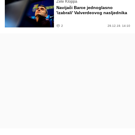
Žele Kloppa
Navijači Barce jednoglasno
'izabrali' Valverdeovog nasljednika
2
29.12.19. 14:10