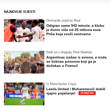
NAJNOVIJE VIJESTI
Diomande pojačao Real
Odigrao samo 542 minute, a klubu
je donio više od 25 miliona eura:
Priča koja zvuči nestvarno
Radi se.o dragulju Real Madrida
Argentinac izašao iz aviona, a onda
se šokirao prizorom koji ga je
dočekao u Firenci!
Iz Manchester Cityja
Leeds United i Muharemović dobili
·
sjajno pojačanje!
ZVANIČNO