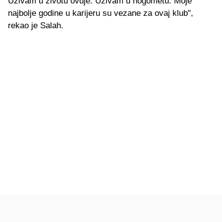
Uživam u životu ovdje. Uživam u nogometu. Moje
najbolje godine u karijeru su vezane za ovaj klub",
rekao je Salah.