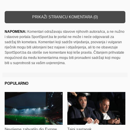
PRIKAŽI STRANICU KOMENTARA (0)
NAPOMENA:
Komentari odražavaju stavove njihovih autora/ica, a ne nužno
i stavove portala SportSport.ba te portal ne može i neće odgovarati za
sadržaj tih kometara. Komentari koji sadrže vrijeđanja, psovanja i vulgaran
riječnik mogu biti uklonjeni bez najave i objašnjenja, ali to ne obavezuje
SportSport.ba da obriše sve komentare koji krše pravila. Čitanjem prihvatate
mogućnost da među komentarima mogu biti pronađeni sadržaji koji mogu
biti u suprotnosti sa vašim uvjerenjima.
POPULARNO
Nevrijeme zahvatilo dio Evrope
Tajni sastanak