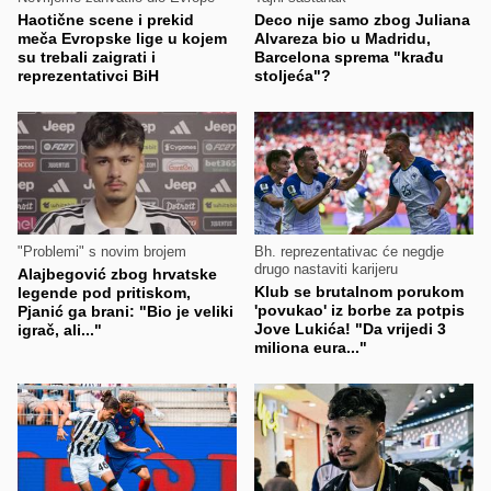
Haotične scene i prekid
Deco nije samo zbog Juliana
meča Evropske lige u kojem
Alvareza bio u Madridu,
su trebali zaigrati i
Barcelona sprema "krađu
reprezentativci BiH
stoljeća"?
"Problemi" s novim brojem
Bh. reprezentativac će negdje
drugo nastaviti karijeru
Alajbegović zbog hrvatske
Klub se brutalnom porukom
legende pod pritiskom,
'povukao' iz borbe za potpis
Pjanić ga brani: "Bio je veliki
Jove Lukića! "Da vrijedi 3
igrač, ali..."
miliona eura..."