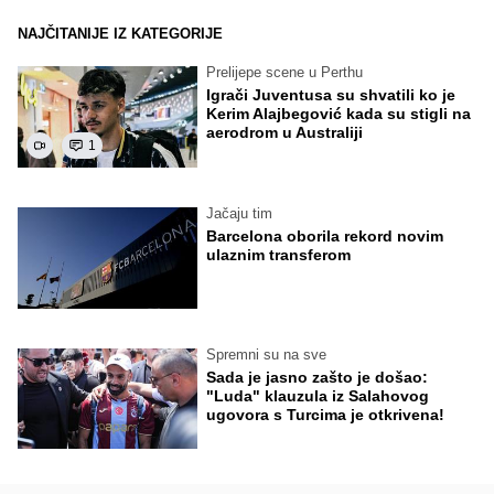
NAJČITANIJE IZ KATEGORIJE
Prelijepe scene u Perthu
Igrači Juventusa su shvatili ko je
Kerim Alajbegović kada su stigli na
aerodrom u Australiji
1
Jačaju tim
Barcelona oborila rekord novim
ulaznim transferom
Spremni su na sve
Sada je jasno zašto je došao:
"Luda" klauzula iz Salahovog
ugovora s Turcima je otkrivena!