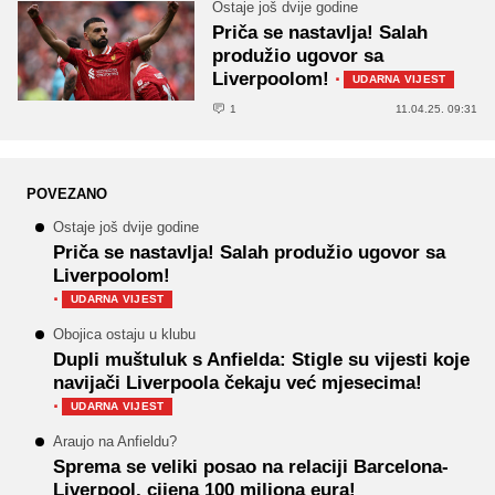
Ostaje još dvije godine
Priča se nastavlja! Salah
produžio ugovor sa
Liverpoolom!
·
UDARNA VIJEST
1
11.04.25. 09:31
POVEZANO
Ostaje još dvije godine
Priča se nastavlja! Salah produžio ugovor sa
Liverpoolom!
·
UDARNA VIJEST
Obojica ostaju u klubu
Dupli muštuluk s Anfielda: Stigle su vijesti koje
navijači Liverpoola čekaju već mjesecima!
·
UDARNA VIJEST
Araujo na Anfieldu?
Sprema se veliki posao na relaciji Barcelona-
Liverpool, cijena 100 miliona eura!