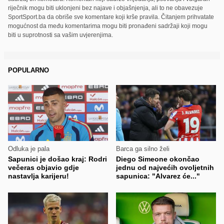
riječnik mogu biti uklonjeni bez najave i objašnjenja, ali to ne obavezuje
SportSport.ba da obriše sve komentare koji krše pravila. Čitanjem prihvatate
mogućnost da među komentarima mogu biti pronađeni sadržaji koji mogu
biti u suprotnosti sa vašim uvjerenjima.
POPULARNO
Odluka je pala
Barca ga silno želi
Sapunici je došao kraj: Rodri
Diego Simeone okončao
večeras objavio gdje
jednu od najvećih ovoljetnih
nastavlja karijeru!
sapunica: "Alvarez će..."