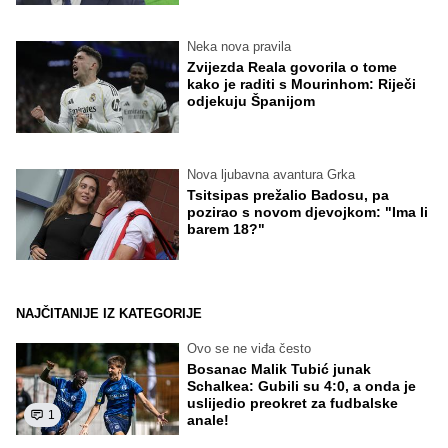
Neka nova pravila
Zvijezda Reala govorila o tome
kako je raditi s Mourinhom: Riječi
odjekuju Španijom
Nova ljubavna avantura Grka
Tsitsipas prežalio Badosu, pa
pozirao s novom djevojkom: "Ima li
barem 18?"
NAJČITANIJE IZ KATEGORIJE
Ovo se ne viđa često
Bosanac Malik Tubić junak
Schalkea: Gubili su 4:0, a onda je
uslijedio preokret za fudbalske
1
anale!