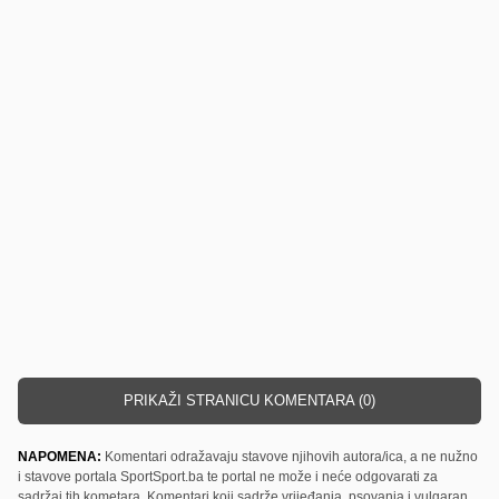
PRIKAŽI STRANICU KOMENTARA (0)
NAPOMENA:
Komentari odražavaju stavove njihovih autora/ica, a ne nužno
i stavove portala SportSport.ba te portal ne može i neće odgovarati za
sadržaj tih kometara. Komentari koji sadrže vrijeđanja, psovanja i vulgaran