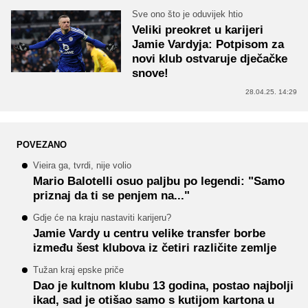
Sve ono što je oduvijek htio
Veliki preokret u karijeri
Jamie Vardyja: Potpisom za
novi klub ostvaruje dječačke
snove!
28.04.25. 14:29
POVEZANO
Vieira ga, tvrdi, nije volio
Mario Balotelli osuo paljbu po legendi: "Samo
priznaj da ti se penjem na..."
Gdje će na kraju nastaviti karijeru?
Jamie Vardy u centru velike transfer borbe
između šest klubova iz četiri različite zemlje
Tužan kraj epske priče
Dao je kultnom klubu 13 godina, postao najbolji
ikad, sad je otišao samo s kutijom kartona u