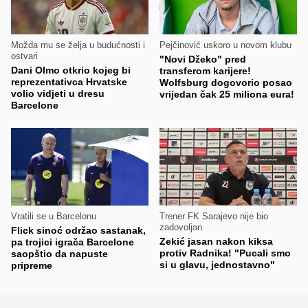
Možda mu se želja u budućnosti i
Pejčinović uskoro u novom klubu
ostvari
"Novi Džeko" pred
Dani Olmo otkrio kojeg bi
transferom karijere!
reprezentativca Hrvatske
Wolfsburg dogovorio posao
volio vidjeti u dresu
vrijedan čak 25 miliona eura!
Barcelone
Vratili se u Barcelonu
Trener FK Sarajevo nije bio
zadovoljan
Flick sinoć održao sastanak,
Zekić jasan nakon kiksa
pa trojici igrača Barcelone
protiv Radnika! "Pucali smo
saopštio da napuste
si u glavu, jednostavno"
pripreme