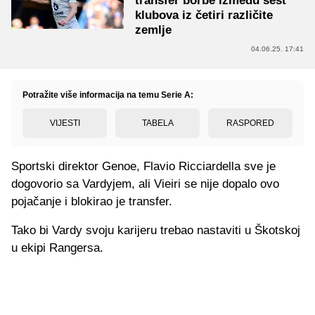
transfer borbe između šest
klubova iz četiri različite
zemlje
04.06.25. 17:41
Potražite više informacija na temu Serie A:
VIJESTI
TABELA
RASPORED
Sportski direktor Genoe, Flavio Ricciardella sve je
dogovorio sa Vardyjem, ali Vieiri se nije dopalo ovo
pojačanje i blokirao je transfer.
Tako bi Vardy svoju karijeru trebao nastaviti u Škotskoj
u ekipi Rangersa.