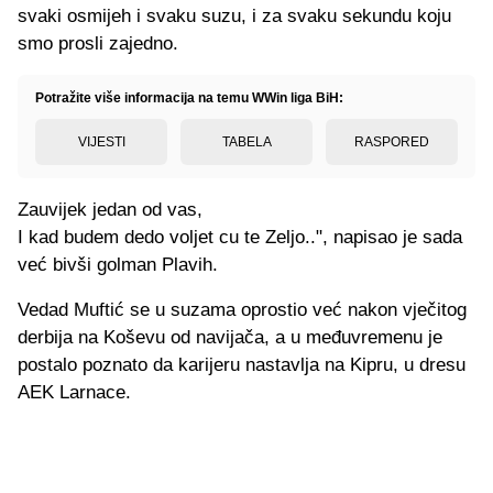
svaki osmijeh i svaku suzu, i za svaku sekundu koju
smo prosli zajedno.
Potražite više informacija na temu WWin liga BiH:
VIJESTI
TABELA
RASPORED
Zauvijek jedan od vas,
I kad budem dedo voljet cu te Zeljo..", napisao je sada
već bivši golman Plavih.
Vedad Muftić se u suzama oprostio već nakon vječitog
derbija na Koševu od navijača, a u međuvremenu je
postalo poznato da karijeru nastavlja na Kipru, u dresu
AEK Larnace.