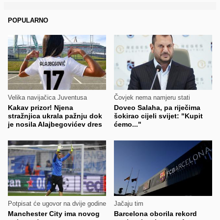
POPULARNO
Velika navijačica Juventusa
Čovjek nema namjeru stati
Kakav prizor! Njena
Doveo Salaha, pa riječima
stražnjica ukrala pažnju dok
šokirao cijeli svijet: "Kupit
je nosila Alajbegovićev dres
ćemo..."
Potpisat će ugovor na dvije godine
Jačaju tim
Manchester City ima novog
Barcelona oborila rekord