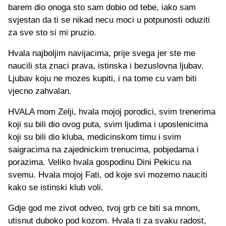
barem dio onoga sto sam dobio od tebe, iako sam
svjestan da ti se nikad necu moci u potpunosti oduziti
za sve sto si mi pruzio.
Hvala najboljim navijacima, prije svega jer ste me
naucili sta znaci prava, istinska i bezuslovna ljubav.
Ljubav koju ne mozes kupiti, i na tome cu vam biti
vjecno zahvalan.
HVALA mom Zelji, hvala mojoj porodici, svim trenerima
koji su bili dio ovog puta, svim ljudima i uposlenicima
koji su bili dio kluba, medicinskom timu i svim
saigracima na zajednickim trenucima, pobjedama i
porazima. Veliko hvala gospodinu Dini Pekicu na
svemu. Hvala mojoj Fati, od koje svi mozemo nauciti
kako se istinski klub voli.
Gdje god me zivot odveo, tvoj grb ce biti sa mnom,
utisnut duboko pod kozom. Hvala ti za svaku radost,