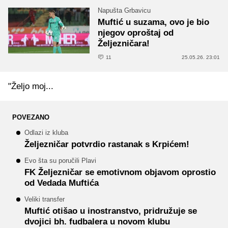
Napušta Grbavicu
Muftić u suzama, ovo je bio
njegov oproštaj od
Željezničara!
11
25.05.26. 23:01
"Željo moj...
POVEZANO
Odlazi iz kluba
Željezničar potvrdio rastanak s Krpićem!
Evo šta su poručili Plavi
FK Željezničar se emotivnom objavom oprostio
od Vedada Muftića
Veliki transfer
Muftić otišao u inostranstvo, pridružuje se
dvojici bh. fudbalera u novom klubu