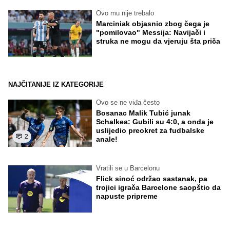
Ovo mu nije trebalo
Marciniak objasnio zbog čega je
"pomilovao" Messija: Navijači i
struka ne mogu da vjeruju šta priča
NAJČITANIJE IZ KATEGORIJE
Ovo se ne viđa često
Bosanac Malik Tubić junak
Schalkea: Gubili su 4:0, a onda je
uslijedio preokret za fudbalske
2
anale!
Vratili se u Barcelonu
Flick sinoć održao sastanak, pa
trojici igrača Barcelone saopštio da
napuste pripreme