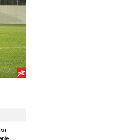
 su
enje