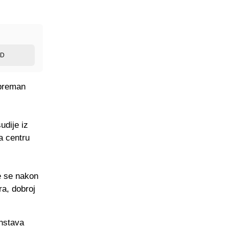
ED
spreman
udije iz
a centru
e se nakon
ra, dobroj
enstava