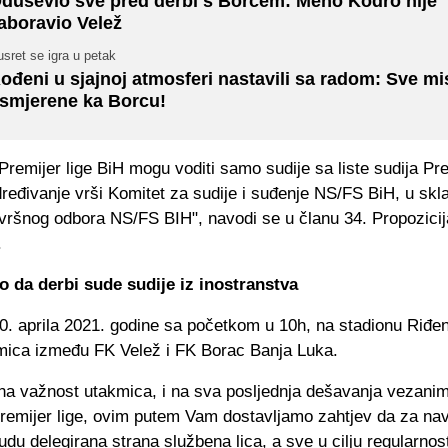
duševio sve pred derbi s Borcem: Meho Kodro nije
aboravio Velež
sret se igra u petak
ođeni u sjajnoj atmosferi nastavili sa radom: Sve mis
smjerene ka Borcu!
remijer lige BiH mogu voditi samo sudije sa liste sudija Pre
dređivanje vrši Komitet za sudije i suđenje NS/FS BiH, u skl
vršnog odbora NS/FS BIH", navodi se u članu 34. Propozicij
.
io da derbi sude sudije iz inostranstva
0. aprila 2021. godine sa početkom u 10h, na stadionu Riđen
mica između FK Velež i FK Borac Banja Luka.
na važnost utakmica, i na sva posljednja dešavanja vezani
remijer lige, ovim putem Vam dostavljamo zahtjev da za na
du delegirana strana službena lica, a sve u cilju regularnosti