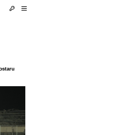
Otvori profil
Otvori meni
ostaru