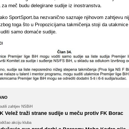
a za meč budu delegirane sudije iz inostranstva.
ako SportSport.ba nezvanično saznaje njihovom zahtjevu ni
 zbog toga što u Propozicijama takmičenja stoji da utakmice
suditi samo domaće sudije.
ANO
utili zahtjev NSBiH
K Velež traži strane sudije u meču protiv FK Borac
održao akciju kluba