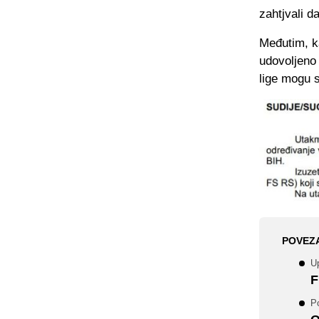
zahtjvali d
Međutim, k
udovoljeno
lige mogu 
POVEZ
Up
F
P