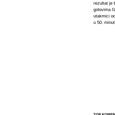
rezultat je
golovima G
utakmici od
u 50. minut
TOP KOMEN