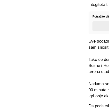
integiteta 
Potražite v
Sve dodatn
sam snositi
Tako će der
Bosne i Her
terena sta
Nadamo se 
90 minuta n
igri obje e
Da podsjet