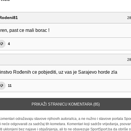
Rodeni81
28
ren, past ce mali borac !
4
28
dinstvo Rođenih ce pobjediti, uz vas je Sarajevo horde zla
11
PRIKAŽI STRANICU KOMENTARA (85)
omentari odražavaju stavove njihovih autora/ica, a ne nužno i stavove portala Spor
i neće odgovarati za sadržaj tih kometara. Komentari koji sadrže vrijeđanja, psovan
iti uklonjeni bez najave i objašnjenja, ali to ne obavezuje SportSport.ba da obriše