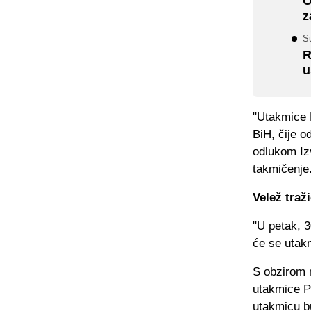
O
z
Su
R
u
"Utakmice P
BiH, čije o
odlukom Iz
takmičenje
Velež traž
"U petak, 3
će se utak
S obzirom 
utakmice P
utakmicu bu