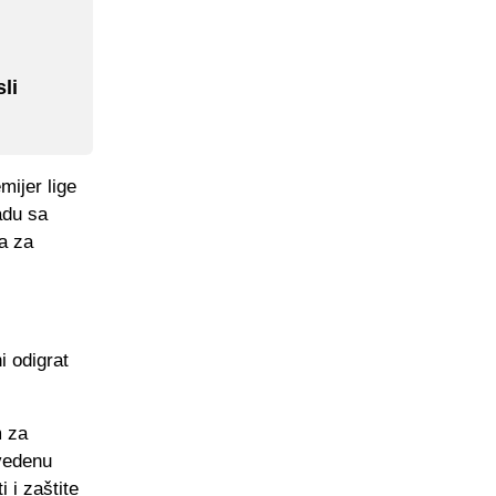
li
mijer lige
adu sa
a za
i odigrat
m za
vedenu
 i zaštite