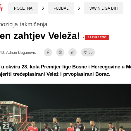
POČETNA
FUDBAL
WWIN LIGA BIH
ozicija takmičenja
en zahtjev Veleža!
·
SAZNAJEMO
:43,
Adnan Beganović
85
 u okviru 28. kola Premijer lige Bosne i Hercegovine u M
eriti trećeplasirani Velež i prvoplasirani Borac.