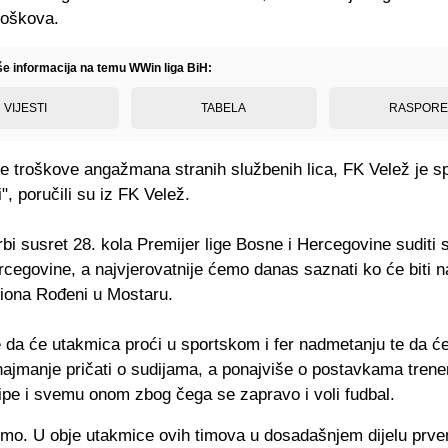
troškova.
iše informacija na temu WWin liga BiH:
VIJESTI
TABELA
RASPOR
e troškove angažmana stranih službenih lica, FK Velež je 
", poručili su iz FK Velež.
bi susret 28. kola Premijer lige Bosne i Hercegovine suditi s
cegovine, a najvjerovatnije ćemo danas saznati ko će biti n
diona Rođeni u Mostaru.
da će utakmica proći u sportskom i fer nadmetanju te da ć
ajmanje pričati o sudijama, a ponajviše o postavkama trene
kipe i svemu onom zbog čega se zapravo i voli fudbal.
imo. U obje utakmice ovih timova u dosadašnjem dijelu prv