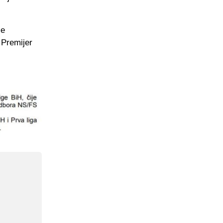
je
 Premijer