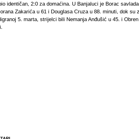
 bio identičan, 2:0 za domaćina. U Banjaluci je Borac savlad
orana Zakarića u 61 i Douglasa Cruza u 88. minuti, dok su z
igranoj 5. marta, strijelci bili Nemanja Anđušić u 45. i Obre
i.
TARI