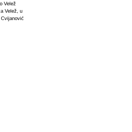
ao Velež
a Velež, u
n Cvijanović