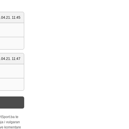
.04.21. 11:45
.04.21. 11:47
tSport.ba te
ja i vulgaran
 sve komentare