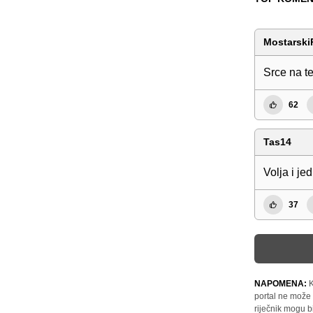
Mostarski
Srce na te
62
Tas14
Volja i je
37
NAPOMENA:
K
portal ne može 
riječnik mogu b