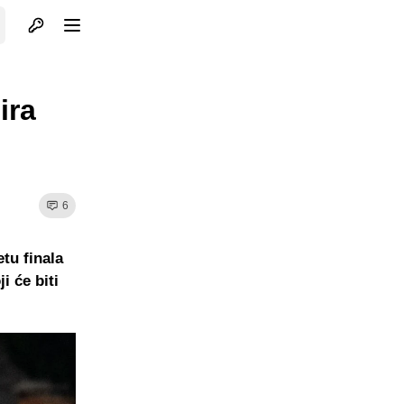
Otvori profil
Otvori meni
ira
6
etu finala
i će biti