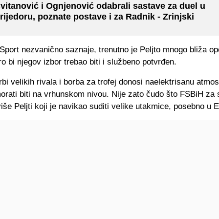
vitanović i Ognjenović odabrali sastave za duel u
rijedoru, poznate postave i za Radnik - Zrinjski
port nezvanično saznaje, trenutno je Peljto mnogo bliža opc
 bi njegov izbor trebao biti i službeno potvrđen.
bi velikih rivala i borba za trofej donosi naelektrisanu atmos
orati biti na vrhunskom nivou. Nije zato čudo što FSBiH za
više Peljti koji je navikao suditi velike utakmice, posebno u E