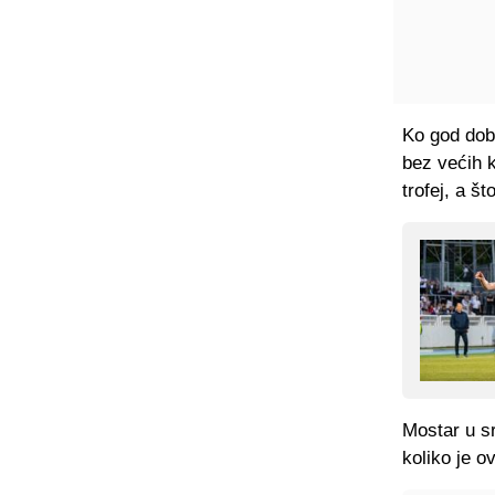
Ko god dobi
bez većih k
trofej, a št
Mostar u sr
koliko je 