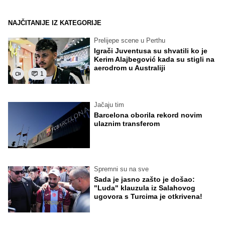
NAJČITANIJE IZ KATEGORIJE
Prelijepe scene u Perthu
Igrači Juventusa su shvatili ko je
Kerim Alajbegović kada su stigli na
aerodrom u Australiji
1
Jačaju tim
Barcelona oborila rekord novim
ulaznim transferom
Spremni su na sve
Sada je jasno zašto je došao:
"Luda" klauzula iz Salahovog
ugovora s Turcima je otkrivena!