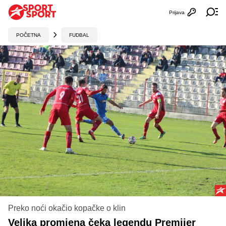
Prijava
Otvori profi
Ot
POČETNA
FUDBAL
Preko noći okačio kopačke o klin
Velika promjena čeka legendu Premijer