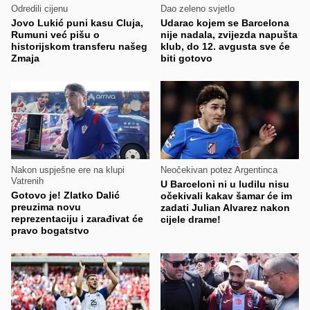
Odredili cijenu
Dao zeleno svjetlo
Jovo Lukić puni kasu Cluja,
Udarac kojem se Barcelona
Rumuni već pišu o
nije nadala, zvijezda napušta
historijskom transferu našeg
klub, do 12. avgusta sve će
Zmaja
biti gotovo
Nakon uspješne ere na klupi
Neočekivan potez Argentinca
Vatrenih
U Barceloni ni u ludilu nisu
Gotovo je! Zlatko Dalić
očekivali kakav šamar će im
preuzima novu
zadati Julian Alvarez nakon
reprezentaciju i zarađivat će
cijele drame!
pravo bogatstvo