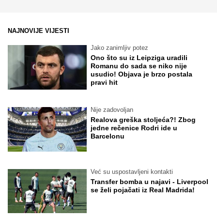
NAJNOVIJE VIJESTI
Jako zanimljiv potez
Ono što su iz Leipziga uradili
Romanu do sada se niko nije
usudio! Objava je brzo postala
pravi hit
Nije zadovoljan
Realova greška stoljeća?! Zbog
jedne rečenice Rodri ide u
Barcelonu
Već su uspostavljeni kontakti
Transfer bomba u najavi - Liverpool
se želi pojačati iz Real Madrida!