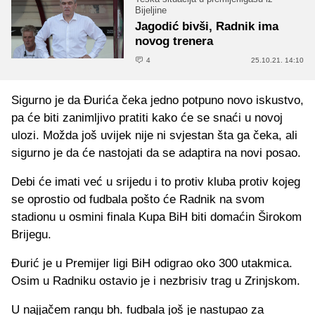
Bijeljine
Jagodić bivši, Radnik ima
novog trenera
4
25.10.21. 14:10
Sigurno je da Đurića čeka jedno potpuno novo iskustvo,
pa će biti zanimljivo pratiti kako će se snaći u novoj
ulozi. Možda još uvijek nije ni svjestan šta ga čeka, ali
sigurno je da će nastojati da se adaptira na novi posao.
Debi će imati već u srijedu i to protiv kluba protiv kojeg
se oprostio od fudbala pošto će Radnik na svom
stadionu u osmini finala Kupa BiH biti domaćin Širokom
Brijegu.
Đurić je u Premijer ligi BiH odigrao oko 300 utakmica.
Osim u Radniku ostavio je i nezbrisiv trag u Zrinjskom.
U najjačem rangu bh. fudbala još je nastupao za