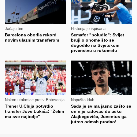
Jačaju tim
Historija je ispisana
Barcelona oborila rekord
Semafor "poludio": Svijet
novim ulaznim transferom
bruji o onome što se
dogodilo na Svjetskom
prvenstvu u rukometu
Nakon utakmice protiv Botosanija
Napušta klub
Trener U.Cluja potvrdio
Sada je svima jasno zašto se
transfer Jove Lukića: "Želim
on nije radovao dolasku
mu sve najbolje"
Alajbegovića, Juventus ga
jutros odmah prodao!