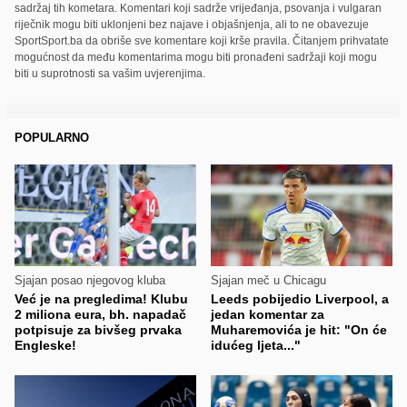
sadržaj tih kometara. Komentari koji sadrže vrijeđanja, psovanja i vulgaran
riječnik mogu biti uklonjeni bez najave i objašnjenja, ali to ne obavezuje
SportSport.ba da obriše sve komentare koji krše pravila. Čitanjem prihvatate
mogućnost da među komentarima mogu biti pronađeni sadržaji koji mogu
biti u suprotnosti sa vašim uvjerenjima.
POPULARNO
Sjajan posao njegovog kluba
Sjajan meč u Chicagu
Već je na pregledima! Klubu
Leeds pobijedio Liverpool, a
2 miliona eura, bh. napadač
jedan komentar za
potpisuje za bivšeg prvaka
Muharemovića je hit: "On će
Engleske!
idućeg ljeta..."