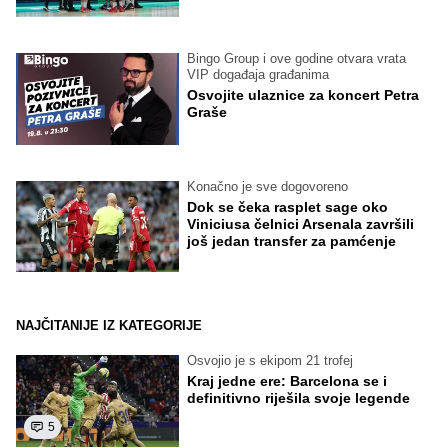
Bingo Group i ove godine otvara vrata
VIP događaja građanima
Osvojite ulaznice za koncert Petra
Graše
Konačno je sve dogovoreno
Dok se čeka rasplet sage oko
Viniciusa čelnici Arsenala završili
još jedan transfer za pamćenje
NAJČITANIJE IZ KATEGORIJE
Osvojio je s ekipom 21 trofej
Kraj jedne ere: Barcelona se i
definitivno riješila svoje legende
5