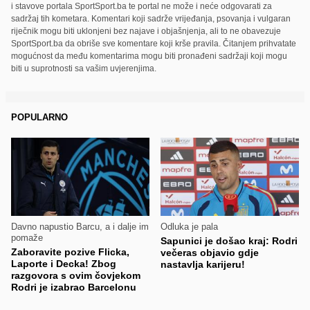
i stavove portala SportSport.ba te portal ne može i neće odgovarati za
sadržaj tih kometara. Komentari koji sadrže vrijeđanja, psovanja i vulgaran
riječnik mogu biti uklonjeni bez najave i objašnjenja, ali to ne obavezuje
SportSport.ba da obriše sve komentare koji krše pravila. Čitanjem prihvatate
mogućnost da među komentarima mogu biti pronađeni sadržaji koji mogu
biti u suprotnosti sa vašim uvjerenjima.
POPULARNO
Davno napustio Barcu, a i dalje im
Odluka je pala
pomaže
Sapunici je došao kraj: Rodri
Zaboravite pozive Flicka,
večeras objavio gdje
Laporte i Decka! Zbog
nastavlja karijeru!
razgovora s ovim čovjekom
Rodri je izabrao Barcelonu