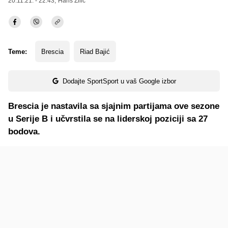
20.11.21. - 22:43,
Haris Zilić
Teme:
Brescia
Riad Bajić
Dodajte SportSport u vaš Google izbor
Brescia je nastavila sa sjajnim partijama ove sezone
u Serije B i učvrstila se na liderskoj poziciji sa 27
bodova.