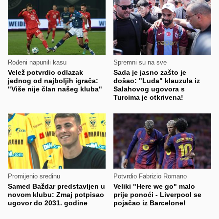
Rođeni napunili kasu
Spremni su na sve
Velež potvrdio odlazak
Sada je jasno zašto je
jednog od najboljih igrača:
došao: "Luda" klauzula iz
"Više nije član našeg kluba"
Salahovog ugovora s
Turcima je otkrivena!
Promijenio sredinu
Potvrdio Fabrizio Romano
Samed Baždar predstavljen u
Veliki "Here we go" malo
novom klubu: Zmaj potpisao
prije ponoći - Liverpool se
ugovor do 2031. godine
pojačao iz Barcelone!