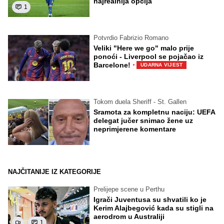
najrealnija opcija
1
Potvrdio Fabrizio Romano
Veliki "Here we go" malo prije
ponoći - Liverpool se pojačao iz
·
Barcelone!
UDARNA VIJEST
Tokom duela Sheriff - St. Gallen
Sramota za kompletnu naciju: UEFA
delegat jučer snimao žene uz
neprimjerene komentare
NAJČITANIJE IZ KATEGORIJE
Prelijepe scene u Perthu
Igrači Juventusa su shvatili ko je
Kerim Alajbegović kada su stigli na
aerodrom u Australiji
1