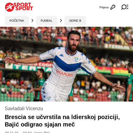
Prijava
Otvori profi
Ot
POČETNA
FUDBAL
SERIE B
Savladali Vicenzu
Brescia se učvrstila na ldierskoj poziciji,
Bajić odigrao sjajan meč