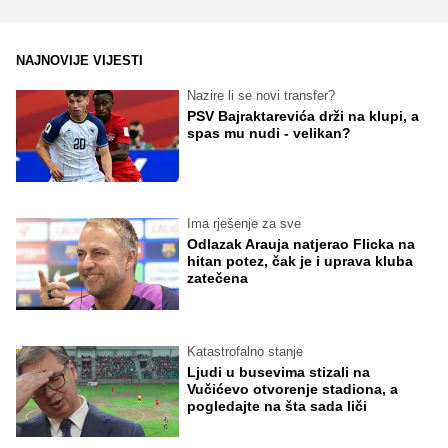
NAJNOVIJE VIJESTI
Nazire li se novi transfer?
PSV Bajraktarevića drži na klupi, a
spas mu nudi - velikan?
Ima rješenje za sve
Odlazak Arauja natjerao Flicka na
hitan potez, čak je i uprava kluba
zatečena
Katastrofalno stanje
Ljudi u busevima stizali na
Vučićevo otvorenje stadiona, a
pogledajte na šta sada liči