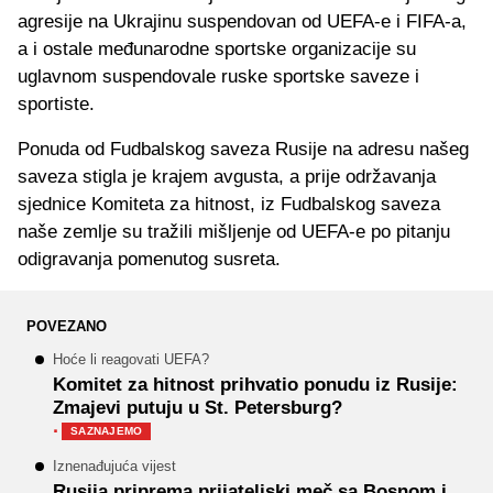
agresije na Ukrajinu suspendovan od UEFA-e i FIFA-a,
a i ostale međunarodne sportske organizacije su
uglavnom suspendovale ruske sportske saveze i
sportiste.
Ponuda od Fudbalskog saveza Rusije na adresu našeg
saveza stigla je krajem avgusta, a prije održavanja
sjednice Komiteta za hitnost, iz Fudbalskog saveza
naše zemlje su tražili mišljenje od UEFA-e po pitanju
odigravanja pomenutog susreta.
POVEZANO
Hoće li reagovati UEFA?
Komitet za hitnost prihvatio ponudu iz Rusije:
Zmajevi putuju u St. Petersburg?
·
SAZNAJEMO
Iznenađujuća vijest
Rusija priprema prijateljski meč sa Bosnom i