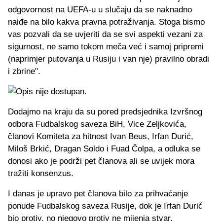
odgovornost na UEFA-u u slučaju da se naknadno
naiđe na bilo kakva pravna potraživanja. Stoga bismo
vas pozvali da se uvjeriti da se svi aspekti vezani za
sigurnost, ne samo tokom meča već i samoj pripremi
(naprimjer putovanja u Rusiju i van nje) pravilno obradi
i zbrine".
Dodajmo na kraju da su pored predsjednika Izvršnog
odbora Fudbalskog saveza BiH, Vice Zeljkovića,
članovi Komiteta za hitnost Ivan Beus, Irfan Durić,
Miloš Brkić, Dragan Soldo i Fuad Čolpa, a odluka se
donosi ako je podrži pet članova ali se uvijek mora
tražiti konsenzus.
I danas je upravo pet članova bilo za prihvaćanje
ponude Fudbalskog saveza Rusije, dok je Irfan Durić
bio protiv, no njegovo protiv ne mijenja stvar.