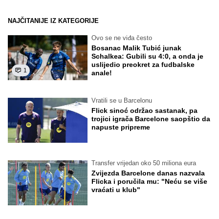
NAJČITANIJE IZ KATEGORIJE
Ovo se ne viđa često
Bosanac Malik Tubić junak
Schalkea: Gubili su 4:0, a onda je
uslijedio preokret za fudbalske
1
anale!
Vratili se u Barcelonu
Flick sinoć održao sastanak, pa
trojici igrača Barcelone saopštio da
napuste pripreme
Transfer vrijedan oko 50 miliona eura
Zvijezda Barcelone danas nazvala
Flicka i poručila mu: "Neću se više
vraćati u klub"