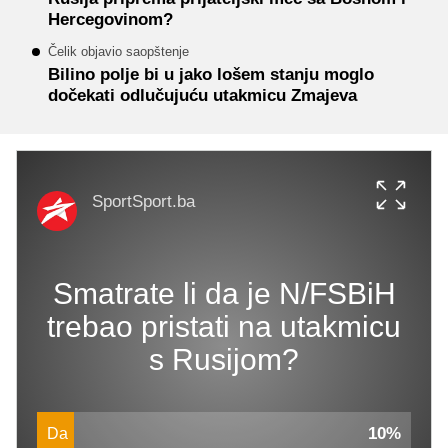
Hercegovinom?
Čelik objavio saopštenje
Bilino polje bi u jako lošem stanju moglo
dočekati odlučujuću utakmicu Zmajeva
SportSport.ba
Smatrate li da je N/FSBiH
trebao pristati na utakmicu
s Rusijom?
10%
Da