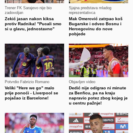
Trener FK Sarajevo nije bio
Sjajna predstava mladog
zadovoljan
reprezentativca
Zekić jasan nakon kiksa
Mak Omerović zatrpao koš
protiv Radnika! "Pucali smo
Bugarske i odveo Bosnu i
si u glavu, jednostavno"
Hercegovinu do nove
pobjede
Potvrdio Fabrizio Romano
Objavljen video
Veliki "Here we go" malo
Dedić nije odigrao ni minute
prije ponoći - Liverpool se
za Benficu, pa na kraju
pojačao iz Barcelone!
napravio potez zbog kojeg je
u centru pažnje!