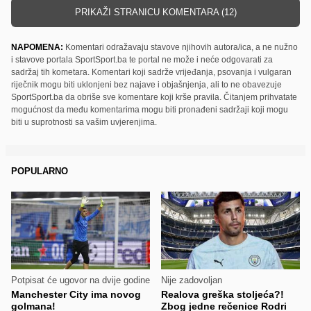
PRIKAŽI STRANICU KOMENTARA (12)
NAPOMENA:
Komentari odražavaju stavove njihovih autora/ica, a ne nužno
i stavove portala SportSport.ba te portal ne može i neće odgovarati za
sadržaj tih kometara. Komentari koji sadrže vrijeđanja, psovanja i vulgaran
riječnik mogu biti uklonjeni bez najave i objašnjenja, ali to ne obavezuje
SportSport.ba da obriše sve komentare koji krše pravila. Čitanjem prihvatate
mogućnost da među komentarima mogu biti pronađeni sadržaji koji mogu
biti u suprotnosti sa vašim uvjerenjima.
POPULARNO
Potpisat će ugovor na dvije godine
Nije zadovoljan
Manchester City ima novog
Realova greška stoljeća?!
golmana!
Zbog jedne rečenice Rodri