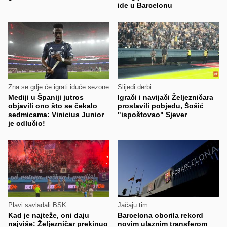
ide u Barcelonu
Zna se gdje će igrati iduće sezone
Slijedi derbi
Mediji u Španiji jutros
Igrači i navijači Željezničara
objavili ono što se čekalo
proslavili pobjedu, Šošić
sedmicama: Vinicius Junior
"ispoštovao" Sjever
je odlučio!
Plavi savladali BSK
Jačaju tim
Kad je najteže, oni daju
Barcelona oborila rekord
najviše: Željezničar prekinuo
novim ulaznim transferom