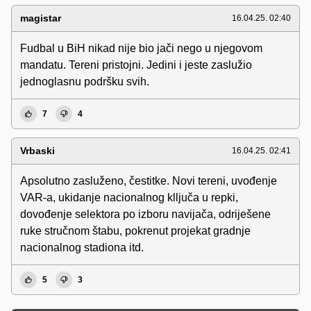
magistar
16.04.25. 02:40
Fudbal u BiH nikad nije bio jači nego u njegovom
mandatu. Tereni pristojni. Jedini i jeste zaslužio
jednoglasnu podršku svih.
7
4
Vrbaski
16.04.25. 02:41
Apsolutno zasluženo, čestitke. Novi tereni, uvođenje
VAR-a, ukidanje nacionalnog klljuča u repki,
dovođenje selektora po izboru navijača, odriješene
ruke stručnom štabu, pokrenut projekat gradnje
nacionalnog stadiona itd.
5
3