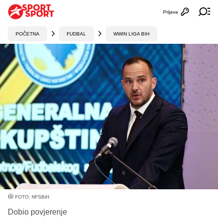
Prijava
Otvori profi
Ot
POČETNA
FUDBAL
WWIN LIGA BIH
FOTO: NFSBiH
Dobio povjerenje