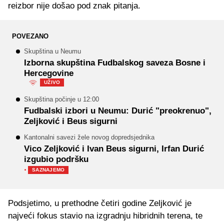
reizbor nije došao pod znak pitanja.
POVEZANO
Skupština u Neumu
Izborna skupština Fudbalskog saveza Bosne i
Hercegovine
UŽIVO
Skupština počinje u 12:00
Fudbalski izbori u Neumu: Durić "preokrenuo",
Zeljković i Beus sigurni
Kantonalni savezi žele novog dopredsjednika
Vico Zeljković i Ivan Beus sigurni, Irfan Durić
izgubio podršku
·
SAZNAJEMO
Podsjetimo, u prethodne četiri godine Zeljković je
najveći fokus stavio na izgradnju hibridnih terena, te