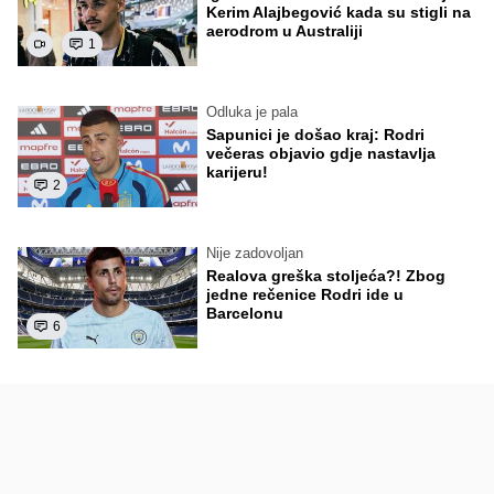
Kerim Alajbegović kada su stigli na
aerodrom u Australiji
1
Odluka je pala
Sapunici je došao kraj: Rodri
večeras objavio gdje nastavlja
karijeru!
2
Nije zadovoljan
Realova greška stoljeća?! Zbog
jedne rečenice Rodri ide u
Barcelonu
6