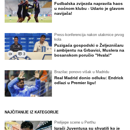
Fudbalska zvijezda napravila haos
u noćnom klubu - Udario je glavom
navijača!
Press-konferencija nakon utakmice prvog
kola
Puzigaća gospodski o Željezničaru
i ambijentu na Grbavici, Muslera na
3
bosanskom poručio "Hvala!"
Brazilac ponovo višak u Madridu
Real Madrid donio odluku: Endrick
odlazi u Premier ligu!
NAJČITANIJE IZ KATEGORIJE
Prelijepe scene u Perthu
Igrači Juventusa su shvatili ko je