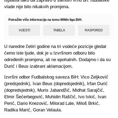
isplatila tako da zapravo u samom vrhu bh. fudbalske
vlade nije bilo nikakvih promjena.
Potražite više informacija na temu WWin liga BiH:
VIJESTI
TABELA
RASPORED
U naredne četiri godine na tri vodeće pozicije gledat
ćemo iste ljude, dok je u Izvršnom odboru bilo
određenih promjena, ali ne epohalnih. Dodajmo i da su
Durić i Beus izabrani aklamacijom.
Izvršni odbor Fudbalskog saveza BiH:
Vico Zeljković
(predsjednik), Ivan Beus (dopredsjednik), Irfan Durić
(dopredsjednik), Muris Jabandžić, Midhat Sarajčić,
Elmir Šećerbegović, Muhidin Raščić, Ivo Ivkić, Ivan
Perić, Dario Knezović, Milorad Lale, Miloš Brkić,
Radika Marić, Goran Velaula.