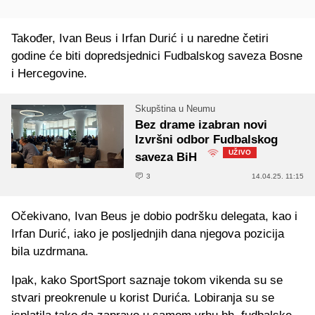
Također, Ivan Beus i Irfan Durić i u naredne četiri
godine će biti dopredsjednici Fudbalskog saveza Bosne
i Hercegovine.
Skupština u Neumu
Bez drame izabran novi
Izvršni odbor Fudbalskog
UŽIVO
saveza BiH
3
14.04.25. 11:15
Očekivano, Ivan Beus je dobio podršku delegata, kao i
Irfan Durić, iako je posljednjih dana njegova pozicija
bila uzdrmana.
Ipak, kako SportSport saznaje tokom vikenda su se
stvari preokrenule u korist Durića. Lobiranja su se