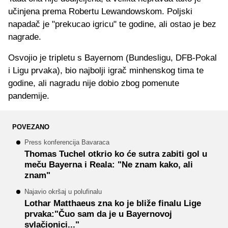
učinjena prema Robertu Lewandowskom. Poljski
napadač je "prekucao igricu" te godine, ali ostao je bez
nagrade.
Osvojio je tripletu s Bayernom (Bundesligu, DFB-Pokal
i Ligu prvaka), bio najbolji igrač minhenskog tima te
godine, ali nagradu nije dobio zbog pomenute
pandemije.
POVEZANO
Press konferencija Bavaraca
Thomas Tuchel otkrio ko će sutra zabiti gol u
meču Bayerna i Reala: "Ne znam kako, ali
znam"
Najavio okršaj u polufinalu
Lothar Matthaeus zna ko je bliže finalu Lige
prvaka:"Čuo sam da je u Bayernovoj
svlačionici..."