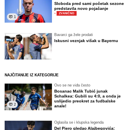
Sloboda pred sami početak sezone
predstavila novo pojačanje
·
ZVANIČNO
1
Bavarci ga žele prodati
Iskusni veznjak višak u Bayernu
NAJČITANIJE IZ KATEGORIJE
Ovo se ne viđa često
Bosanac Malik Tubić junak
Schalkea: Gubili su 4:0, a onda je
uslijedio preokret za fudbalske
2
anale!
Oglasila se i klupska legenda
Del Piero gledao Alajbegovića: