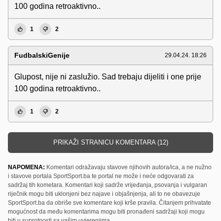
100 godina retroaktivno..
1
2
FudbalskiGenije
29.04.24. 18:26
Glupost, nije ni zaslužio. Sad trebaju dijeliti i one prije
100 godina retroaktivno..
1
2
PRIKAŽI STRANICU KOMENTARA (12)
NAPOMENA:
Komentari odražavaju stavove njihovih autora/ica, a ne nužno
i stavove portala SportSport.ba te portal ne može i neće odgovarati za
sadržaj tih kometara. Komentari koji sadrže vrijeđanja, psovanja i vulgaran
riječnik mogu biti uklonjeni bez najave i objašnjenja, ali to ne obavezuje
SportSport.ba da obriše sve komentare koji krše pravila. Čitanjem prihvatate
mogućnost da među komentarima mogu biti pronađeni sadržaji koji mogu
biti u suprotnosti sa vašim uvjerenjima.