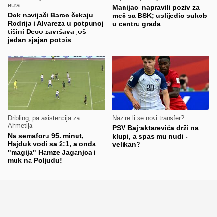
eura
Manijaci napravili poziv za
Dok navijači Barce čekaju
meč sa BSK; uslijedio sukob
Rodrija i Alvareza u potpunoj
u centru grada
tišini Deco završava još
jedan sjajan potpis
Dribling, pa asistencija za
Nazire li se novi transfer?
Ahmetija
PSV Bajraktarevića drži na
Na semaforu 95. minut,
klupi, a spas mu nudi -
Hajduk vodi sa 2:1, a onda
velikan?
"magija" Hamze Jaganjca i
muk na Poljudu!