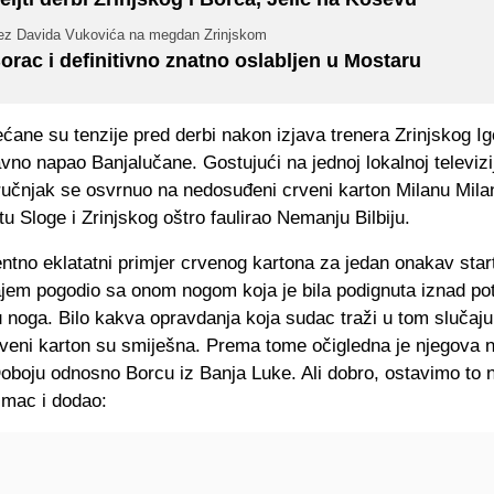
ez Davida Vukovića na megdan Zrinjskom
orac i definitivno znatno oslabljen u Mostaru
ćane su tenzije pred derbi nakon izjava trenera Zrinjskog I
avno napao Banjalučane. Gostujući na jednoj lokalnoj televiz
ručnjak se osvrnuo na nedosuđeni crveni karton Milanu Milan
tu Sloge i Zrinjskog oštro faulirao Nemanju Bilbiju.
entno eklatatni primjer crvenog kartona za jedan onakav star
ajem pogodio sa onom nogom koja je bila podignuta iznad pot
 noga. Bilo kakva opravdanja koja sudac traži u tom slučaju
rveni karton su smiješna. Prema tome očigledna je njegova 
boju odnosno Borcu iz Banja Luke. Ali dobro, ostavimo to 
imac i dodao: