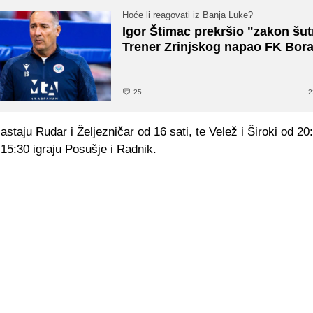
Hoće li reagovati iz Banja Luke?
Igor Štimac prekršio "zakon šut
Trener Zrinjskog napao FK Bor
25
2
staju Rudar i Željezničar od 16 sati, te Velež i Široki od 20
 15:30 igraju Posušje i Radnik.