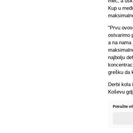
meč, a usko
Kup u među
maksimalno
"Prvu ovos
ostvarimo p
a na nama 
maksimalno
najbolju de
koncentraci
grešku da k
Derbi kola 
Koševu gdj
Potražite v