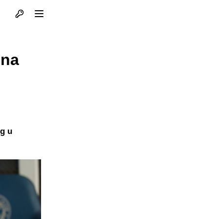
Otvori profil
Otvori meni
 na
og u