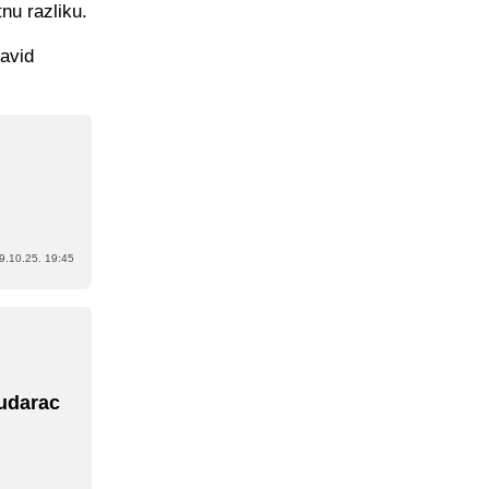
tnu razliku.
David
9.10.25. 19:45
 udarac