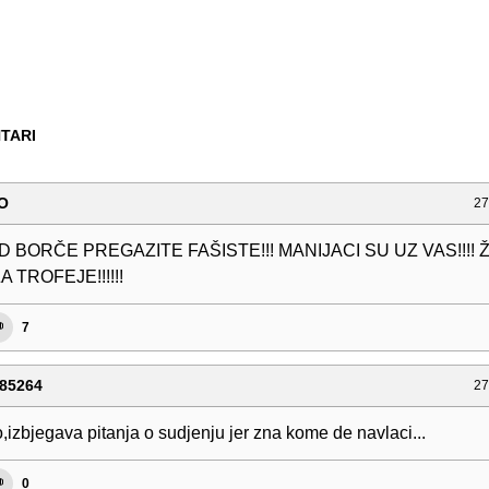
TARI
CO
27
 BORČE PREGAZITE FAŠISTE!!! MANIJACI SU UZ VAS!!!! Ž
 TROFEJE!!!!!!
7
85264
27
o,izbjegava pitanja o sudjenju jer zna kome de navlaci...
0