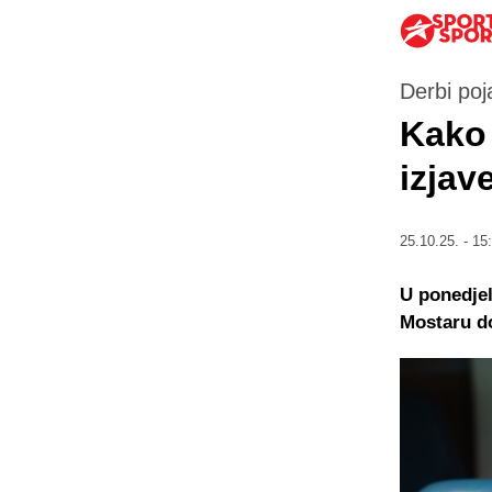
Derbi poj
Kako 
izjav
25.10.25. - 15
U ponedjel
Mostaru d