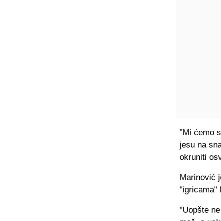
"Mi ćemo se
jesu na sn
okruniti os
Marinović j
"igricama"
"Uopšte ne