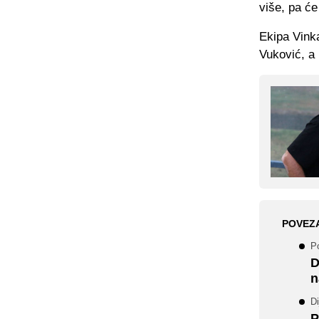
više, pa će
Ekipa Vinka
Vuković, a 
POVEZ
Po
D
n
Di
P