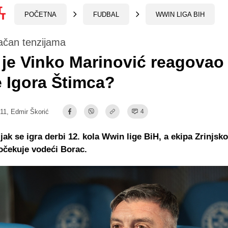
POČETNA
FUDBAL
WWIN LIGA BIH
ačan tenzijama
je Vinko Marinović reagovao
e Igora Štimca?
:11,
Edmir Škorić
4
jak se igra derbi 12. kola Wwin lige BiH, a ekipa Zrinjsk
očekuje vodeći Borac.