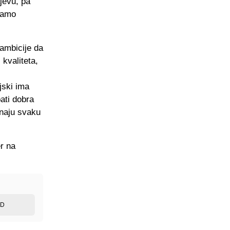
jevu, pa
samo
ambicije da
 kvaliteta,
jski ima
bati dobra
znaju svaku
er na
ED