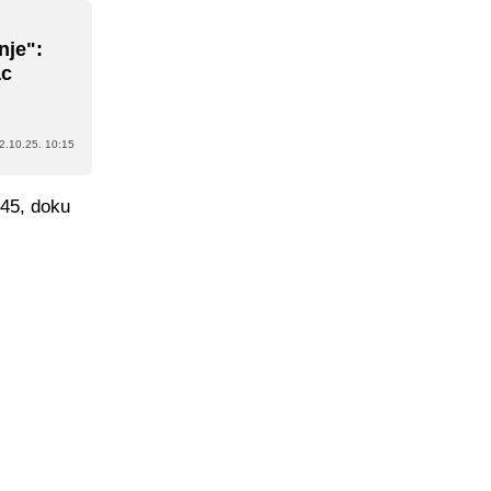
nje":
ac
2.10.25. 10:15
:45, doku