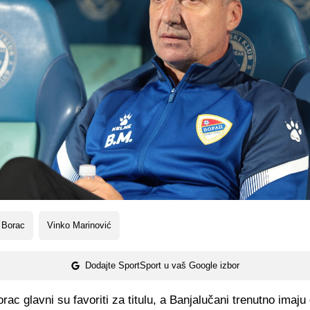
 Borac
Vinko Marinović
Dodajte SportSport u vaš Google izbor
orac glavni su favoriti za titulu, a Banjalučani trenutno imaju 