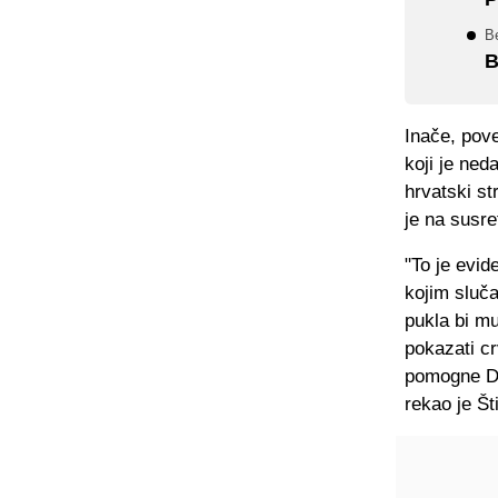
B
B
Inače, pove
koji je ned
hrvatski st
je na susre
"To je evid
kojim sluč
pukla bi mu
pokazati c
pomogne Do
rekao je Št