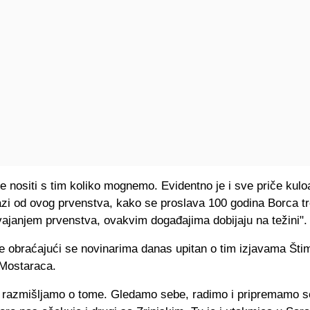
 nositi s tim koliko mognemo. Evidentno je i sve priče kulo
azi od ovog prvenstva, kako se proslava 100 godina Borca t
vajanjem prvenstva, ovakvim događajima dobijaju na težini".
e obraćajući se novinarima danas upitan o tim izjavama Šti
 Mostaraca.
 razmišljamo o tome. Gledamo sebe, radimo i pripremamo s