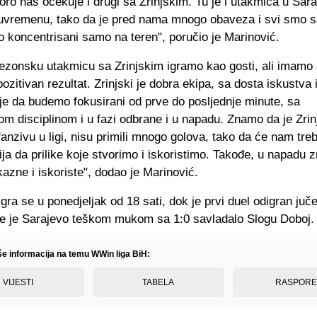
ro nas očekuje i drugi sa Zrinjskim. Tu je i utakmica u Sara
vremenu, tako da je pred nama mnogo obaveza i svi smo 
 koncentrisani samo na teren", poručio je Marinović.
ezonsku utakmicu sa Zrinjskim igramo kao gosti, ali imamo 
ozitivan rezultat. Zrinjski je dobra ekipa, sa dosta iskustva i
je da budemo fokusirani od prve do posljednje minute, sa
m disciplinom i u fazi odbrane i u napadu. Znamo da je Zrin
fanzivu u ligi, nisu primili mnogo golova, tako da će nam tre
ja da prilike koje stvorimo i iskoristimo. Takođe, u napadu 
azne i iskoriste", dodao je Marinović.
igra se u ponedjeljak od 18 sati, dok je prvi duel odigran juč
e je Sarajevo teškom mukom sa 1:0 savladalo Slogu Doboj.
iše informacija na temu WWin liga BiH:
VIJESTI
TABELA
RASPOR