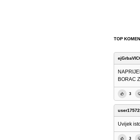
TOP KOMEN
ejGrbaVI
NAPRIJED
BORAC ZA
3
user17572
Uvijek ist
3