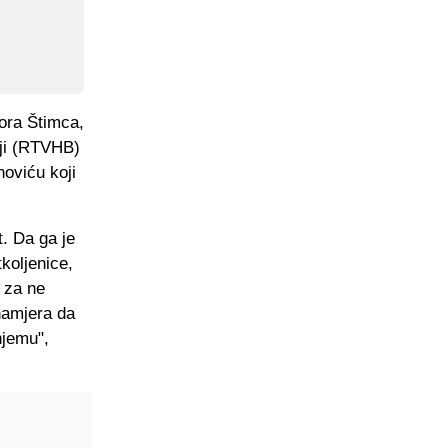
gora Štimca,
iji (RTVHB)
oviću koji
t. Da ga je
koljenice,
 za ne
namjera da
njemu",