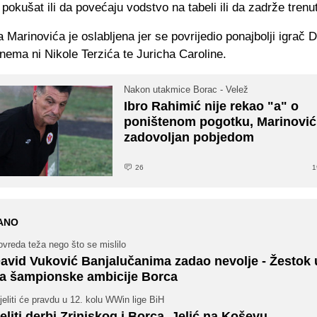
 pokušat ili da povećaju vodstvo na tabeli ili da zadrže trenu
 Marinovića je oslabljena jer se povrijedio ponajbolji igrač 
nema ni Nikole Terzića te Juricha Caroline.
Nakon utakmice Borac - Velež
Ibro Rahimić nije rekao "a" o
poništenom pogotku, Marinović
zadovoljan pobjedom
26
1
ANO
vreda teža nego što se mislilo
avid Vuković Banjalučanima zadao nevolje - Žestok
a šampionske ambicije Borca
jeliti će pravdu u 12. kolu WWin lige BiH
eljti derbi Zrinjskog i Borca, Jelić na Koševu