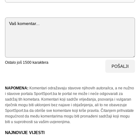
Komentar
Ostalo još
1500
karaktera
POŠALJI
NAPOMENA:
Komentari odražavaju stavove njihovih autora/ica, a ne nužno
i stavove portala SportSport.ba te portal ne može i neće odgovarati za
sadržaj tih kometara. Komentari koji sadrže vrijeđanja, psovanja i vulgaran
riječnik mogu biti uklonjeni bez najave i objašnjenja, ali to ne obavezuje
SportSport.ba da obriše sve komentare koji krše pravila. Čitanjem prihvatate
mogućnost da među komentarima mogu biti pronađeni sadržaji koji mogu
biti u suprotnosti sa vašim uvjerenjima.
NAJNOVIJE VIJESTI