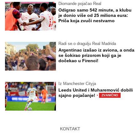
Diomande pojačao Real
Odigrao samo 542 minute, a klubu
je donio više od 25 miliona eura:
Priča koja zvuči nestvarno
Radi se.o dragulju Real Madrida
Argentinac izašao iz aviona, a onda
se šokirao prizorom koji ga je
dočekao u Firenci!
Iz Manchester Cityja
Leeds United i Muharemović dobili
·
sjajno pojačanje!
ZVANIČNO
KONTAKT