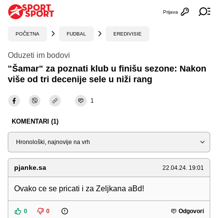
Prijava
Otvori profi
Ot
POČETNA
FUDBAL
EREDIVISIE
Oduzeti im bodovi
"Šamar" za poznati klub u finišu sezone: Nakon
više od tri decenije sele u niži rang
1
KOMENTARI (1)
Sortiraj
pjanke.sa
22.04.24. 19:01
Ovako ce se pricati i za Zeljkana aBd!
0
0
Odgovori