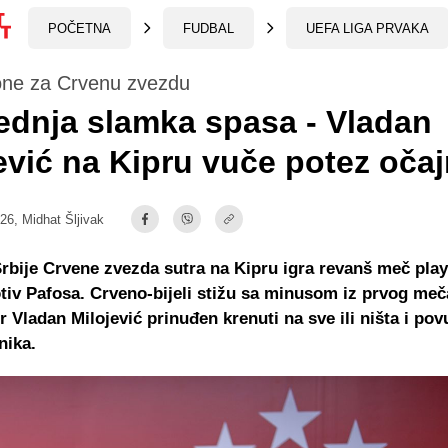
POČETNA
FUDBAL
UEFA LIGA PRVAKA
ne za Crvenu zvezdu
ednja slamka spasa - Vladan
ević na Kipru vuče potez očaj
:26,
Midhat Šljivak
bije Crvene zvezda sutra na Kipru igra revanš meč play
tiv Pafosa. Crveno-bijeli stižu sa minusom iz prvog meč
er Vladan Milojević prinuđen krenuti na sve ili ništa i pov
nika.