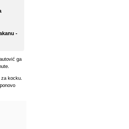
a
rakanu -
autović ga
nute.
 za kocku.
n ponovo