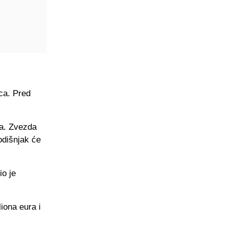
aca. Pred
ta. Zvezda
odišnjak će
io je
iona eura i