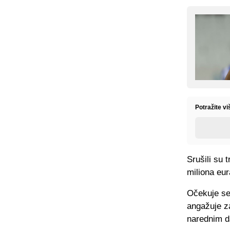
Potražite v
Srušili su 
miliona eur
Očekuje se
angažuje za
narednim d