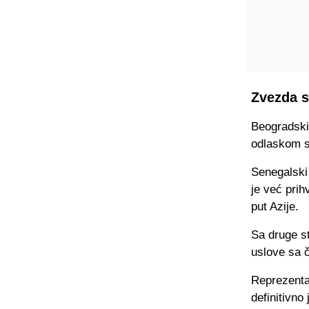
Zvezda s
Beogradski 
odlaskom s
Senegalski
je već prih
put Azije.
Sa druge st
uslove sa 
Reprezentat
definitivno