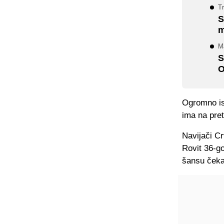
Tr
S
m
M
S
O
Ogromno is
ima na pret
Navijači C
Rovit 36-go
šansu čekat