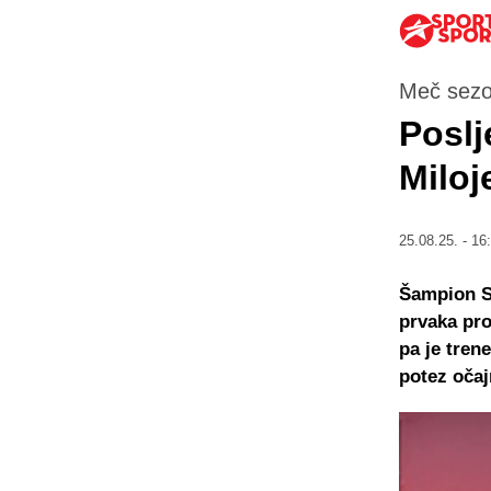
Meč sezo
Poslj
Miloj
25.08.25. - 16
Šampion Sr
prvaka pro
pa je tren
potez očaj