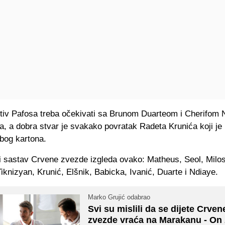
tiv Pafosa treba očekivati sa Brunom Duarteom i Cherifom
a, a dobra stvar je svakako povratak Radeta Krunića koji je
zbog kartona.
ni sastav Crvene zvezde izgleda ovako: Matheus, Seol, Milos
Tiknizyan, Krunić, Elšnik, Babicka, Ivanić, Duarte i Ndiaye.
Marko Grujić odabrao
Svi su mislili da se dijete Crven
zvezde vraća na Marakanu - On 