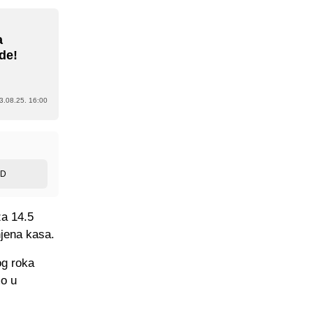
a
de!
3.08.25. 16:00
ED
za 14.5
njena kasa.
og roka
mo u