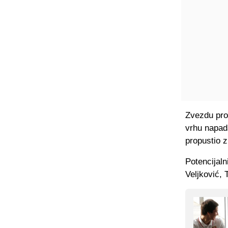
Zvezdu pro
vrhu napad
propustio 
Potencijal
Veljković, 