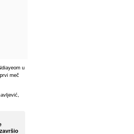
 Ndiayeom u
 prvi meč
avljević,
e
završio