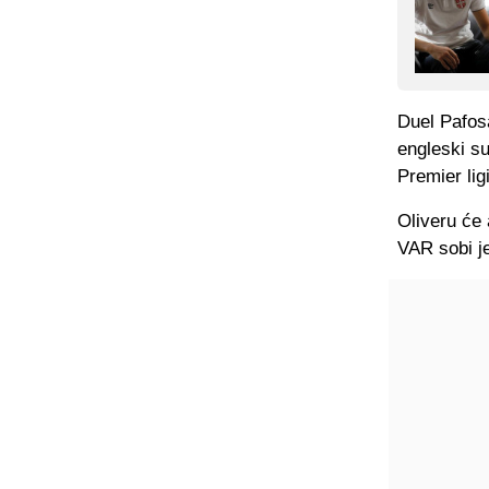
Duel Pafosa
engleski su
Premier ligi
Oliveru će 
VAR sobi je