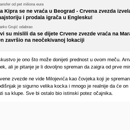
ansfer od pet miliona eura
a Kipra se ne vraća u Beograd - Crvena zvezda izvel
ajstoriju i prodala igrača u Englesku!
arko Grujić odabrao
vi su mislili da se dijete Crvene zvezde vraća na Ma
n završio na neočekivanoj lokaciji
kustvo je ono što može donijeti prednost u ovom meču. Arn
ek, ali je pitanje je li dovoljno spreman da zaigra od prve mi
rvene zvezde ne vide Milojevića kao čovjeka koji je spreman
dišnjak je sigurno velika kocka i mnogo je realnije da će o
i sa klupe. Sve bi ostalo bio istinski potez očajnika.