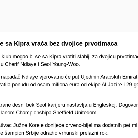
e sa Kipra vraća bez dvojice prvotimaca
klub mogao bi se sa Kipra vratiti slabiji za dvojicu prvotim
u Cherif Ndiaye i Seol Young-Woo.
 napadač Ndiaye vjerovatno će put Ujedinih Arapskih Emira
vatila ponudu od osam miliona eura od ekipe Al Jazire i 29-g
rane desni bek Seol karijeru nastavlja u Engleskoj. Dogovor
članom Championshipa Sheffield Unitedom.
ivac Južne Koreje donijeće crveno-bijelima dodatnih pet mil
 je šampion Srbije odradio vrhunski prelazni rok.