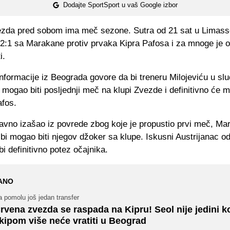
Dodajte SportSport u vaš Google izbor
zda pred sobom ima meč sezone. Sutra od 21 sat u Limasso
d 2:1 sa Marakane protiv prvaka Kipra Pafosa i za mnoge je 
i.
formacije iz Beograda govore da bi treneru Milojeviću u slu
mogao biti posljednji meč na klupi Zvezde i definitivno će m
fos.
davno izašao iz povrede zbog koje je propustio prvi meč, Ma
bi mogao biti njegov džoker sa klupe. Iskusni Austrijanac o
bi definitivno potez očajnika.
ANO
 pomolu još jedan transfer
rvena zvezda se raspada na Kipru! Seol nije jedini ko
kipom više neće vratiti u Beograd