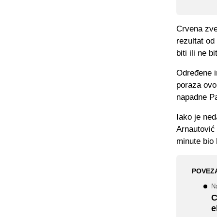
Crvena zve
rezultat o
biti ili ne bit
Određene in
poraza ovo 
napadne Pa
Iako je ne
Arnautović 
minute bio 
POVEZ
Na
C
e