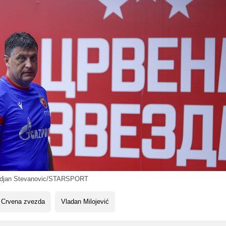
rdjan Stevanovic/STARSPORT
 Crvena zvezda
Vladan Milojević