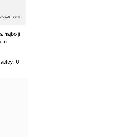
3.08.25. 18:40
 najbolji
u u
Madley. U