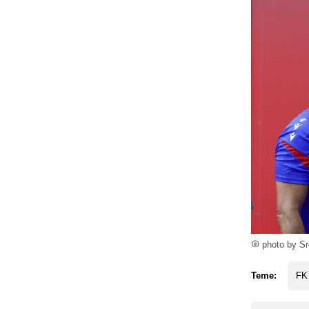
photo by S
Teme:
FK