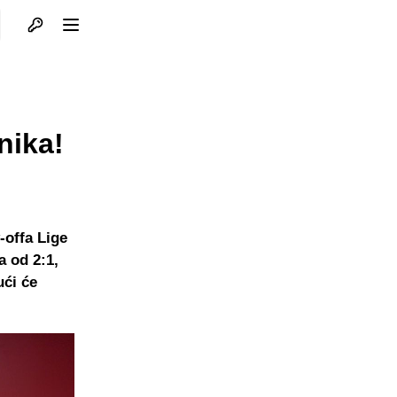
Otvori profil
Otvori meni
nika!
-offa Lige
a od 2:1,
ući će