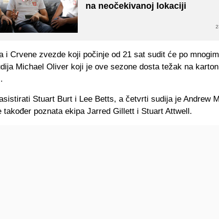
na neočekivanoj lokaciji
2
 i Crvene zvezde koji počinje od 21 sat sudit će po mnogima
dija Michael Oliver koji je ove sezone dosta težak na karton
.
asistirati Stuart Burt i Lee Betts, a četvrti sudija je Andrew 
 također poznata ekipa Jarred Gillett i Stuart Attwell.