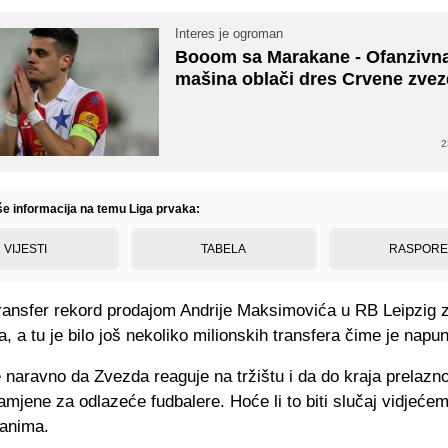
Interes je ogroman
Booom sa Marakane - Ofanzivn
mašina oblači dres Crvene zvez
2
iše informacija na temu Liga prvaka:
VIJESTI
TABELA
RASPOR
transfer rekord prodajom Andrije Maksimovića u RB Leipzig 
a, a tu je bilo još nekoliko milionskih transfera čime je napu
 naravno da Zvezda reaguje na tržištu i da do kraja prelazn
mjene za odlazeće fudbalere. Hoće li to biti slučaj vidjeće
anima.