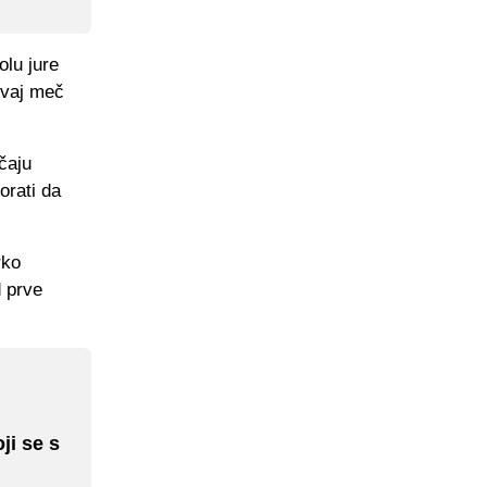
lu jure
ovaj meč
čaju
orati da
rko
d prve
ji se s