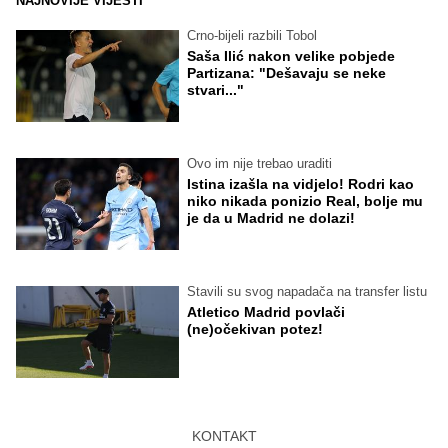
NAJNOVIJE VIJESTI
Crno-bijeli razbili Tobol
Saša Ilić nakon velike pobjede
Partizana: "Dešavaju se neke
stvari..."
Ovo im nije trebao uraditi
Istina izašla na vidjelo! Rodri kao
niko nikada ponizio Real, bolje mu
je da u Madrid ne dolazi!
Stavili su svog napadača na transfer listu
Atletico Madrid povlači
(ne)očekivan potez!
KONTAKT