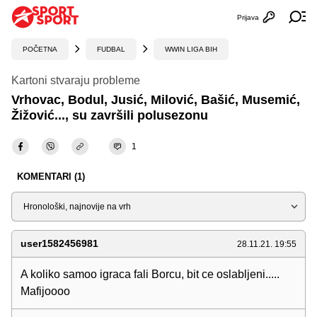
Prijava
Otvori profi
Ot
POČETNA
FUDBAL
WWIN LIGA BIH
Kartoni stvaraju probleme
Vrhovac, Bodul, Jusić, Milović, Bašić, Musemić,
Žižović..., su završili polusezonu
1
KOMENTARI (1)
Sortiraj
user1582456981
28.11.21. 19:55
A koliko samoo igraca fali Borcu, bit ce oslabljeni.....
Mafijoooo