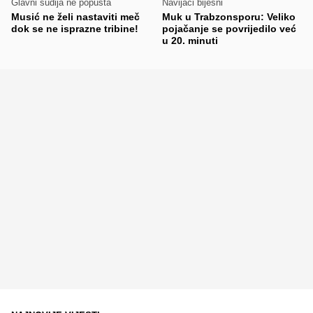
Glavni sudija ne popušta
Navijači bijesni
Musić ne želi nastaviti meč
Muk u Trabzonsporu: Veliko
dok se ne isprazne tribine!
pojačanje se povrijedilo već
u 20. minuti