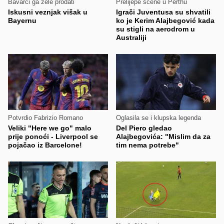
Bavarci ga žele prodati
Prelijepe scene u Perthu
Iskusni veznjak višak u
Igrači Juventusa su shvatili
Bayernu
ko je Kerim Alajbegović kada
su stigli na aerodrom u
Australiji
Potvrdio Fabrizio Romano
Oglasila se i klupska legenda
Veliki "Here we go" malo
Del Piero gledao
prije ponoći - Liverpool se
Alajbegovića: "Mislim da za
pojačao iz Barcelone!
tim nema potrebe"