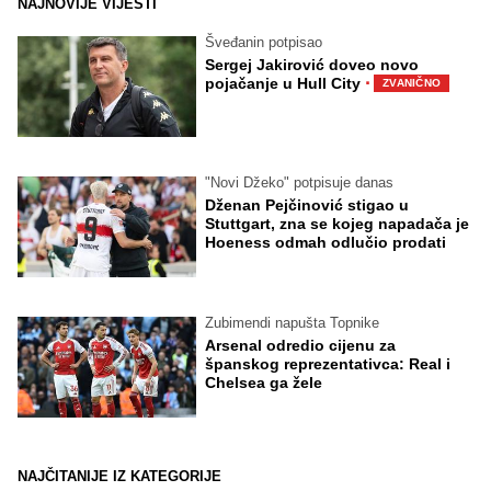
NAJNOVIJE VIJESTI
Šveđanin potpisao
Sergej Jakirović doveo novo
·
pojačanje u Hull City
ZVANIČNO
"Novi Džeko" potpisuje danas
Dženan Pejčinović stigao u
Stuttgart, zna se kojeg napadača je
Hoeness odmah odlučio prodati
Zubimendi napušta Topnike
Arsenal odredio cijenu za
španskog reprezentativca: Real i
Chelsea ga žele
NAJČITANIJE IZ KATEGORIJE