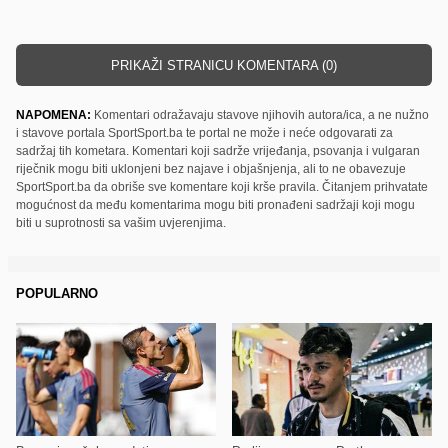
PRIKAŽI STRANICU KOMENTARA (0)
NAPOMENA:
Komentari odražavaju stavove njihovih autora/ica, a ne nužno
i stavove portala SportSport.ba te portal ne može i neće odgovarati za
sadržaj tih kometara. Komentari koji sadrže vrijeđanja, psovanja i vulgaran
riječnik mogu biti uklonjeni bez najave i objašnjenja, ali to ne obavezuje
SportSport.ba da obriše sve komentare koji krše pravila. Čitanjem prihvatate
mogućnost da među komentarima mogu biti pronađeni sadržaji koji mogu
biti u suprotnosti sa vašim uvjerenjima.
POPULARNO