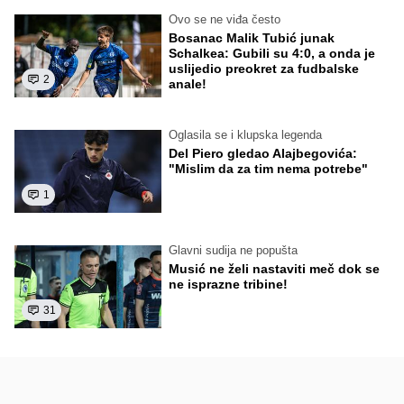
Ovo se ne viđa često
Bosanac Malik Tubić junak
Schalkea: Gubili su 4:0, a onda je
uslijedio preokret za fudbalske
2
anale!
Oglasila se i klupska legenda
Del Piero gledao Alajbegovića:
"Mislim da za tim nema potrebe"
1
Glavni sudija ne popušta
Musić ne želi nastaviti meč dok se
ne isprazne tribine!
31