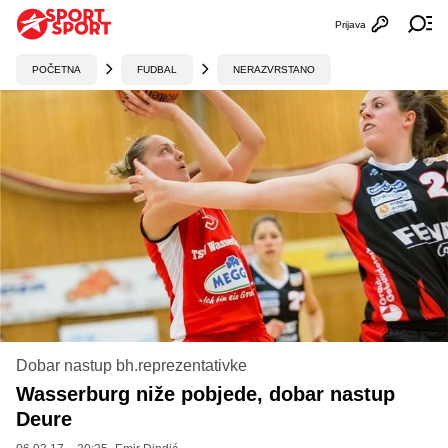
Prijava
Otvori profi
Ot
POČETNA
FUDBAL
NERAZVRSTANO
Dobar nastup bh.reprezentativke
Wasserburg niže pobjede, dobar nastup
Deure